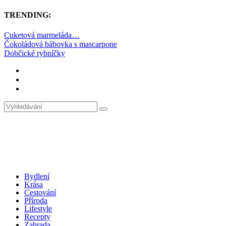
TRENDING:
Cuketová marmeláda…
Čokoládová bábovka s mascarpone
Dobčické rybníčky
Bydlení
Krása
Cestování
Příroda
Lifestyle
Recepty
Zahrada