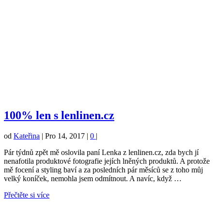
100% len s lenlinen.cz
od
Kateřina
|
Pro 14, 2017
|
0
|
Pár týdnů zpět mě oslovila paní Lenka z lenlinen.cz, zda bych jí
nenafotila produktové fotografie jejích lněných produktů. A protože
mě focení a styling baví a za posledních pár měsíců se z toho můj
velký koníček, nemohla jsem odmítnout. A navíc, když …
Přečtěte si více