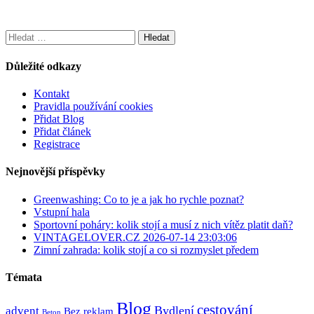
Vyhledávání
Důležité odkazy
Kontakt
Pravidla používání cookies
Přidat Blog
Přidat článek
Registrace
Nejnovější příspěvky
Greenwashing: Co to je a jak ho rychle poznat?
Vstupní hala
Sportovní poháry: kolik stojí a musí z nich vítěz platit daň?
VINTAGELOVER.CZ 2026-07-14 23:03:06
Zimní zahrada: kolik stojí a co si rozmyslet předem
Témata
Blog
cestování
Bydlení
advent
Bez reklam
Beton