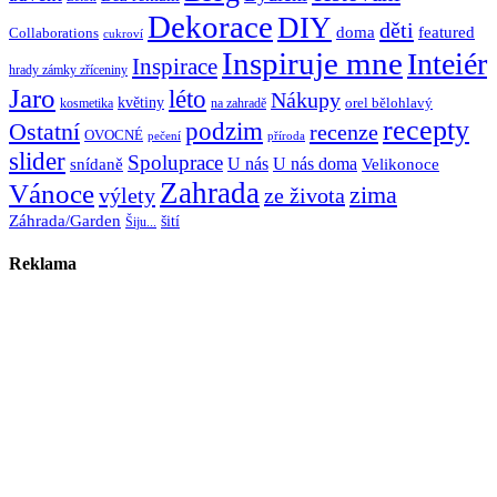
Dekorace
DIY
děti
doma
featured
Collaborations
cukroví
Inspiruje mne
Inteiér
Inspirace
hrady zámky zříceniny
Jaro
léto
Nákupy
květiny
orel bělohlavý
kosmetika
na zahradě
recepty
Ostatní
podzim
recenze
OVOCNÉ
pečení
příroda
slider
Spoluprace
U nás
U nás doma
snídaně
Velikonoce
Zahrada
Vánoce
zima
výlety
ze života
Záhrada/Garden
šití
Šiju...
Reklama