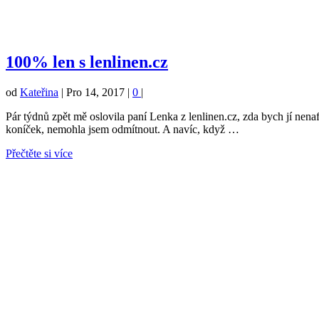
100% len s lenlinen.cz
od
Kateřina
|
Pro 14, 2017
|
0
|
Pár týdnů zpět mě oslovila paní Lenka z lenlinen.cz, zda bych jí nena
koníček, nemohla jsem odmítnout. A navíc, když …
Přečtěte si více