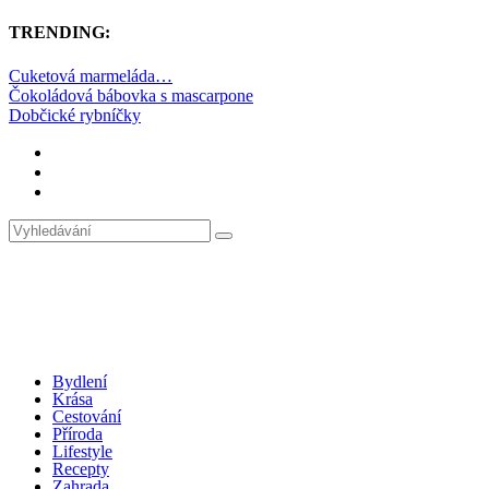
TRENDING:
Cuketová marmeláda…
Čokoládová bábovka s mascarpone
Dobčické rybníčky
Bydlení
Krása
Cestování
Příroda
Lifestyle
Recepty
Zahrada