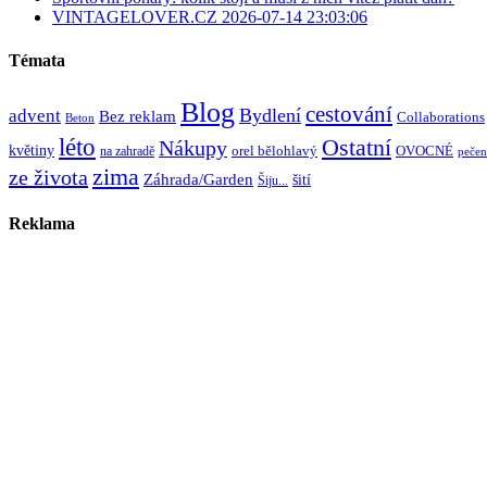
VINTAGELOVER.CZ 2026-07-14 23:03:06
Témata
Blog
cestování
Bydlení
advent
Bez reklam
Collaborations
Beton
léto
Ostatní
Nákupy
květiny
orel bělohlavý
OVOCNÉ
na zahradě
pečen
zima
ze života
Záhrada/Garden
šití
Šiju...
Reklama