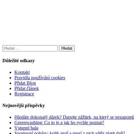
Vyhledávání
Důležité odkazy
Kontakt
Pravidla používání cookies
Přidat Blog
Přidat článek
Registrace
Nejnovější příspěvky
Hledáte dokonalý dárek? Darujte zážitek, na který se nezapomí
Greenwashing: Co to je a jak ho rychle poznat?
Vstupní hala
Sportovní poháry: kolik stojí a musí z nich vítěz platit daň?