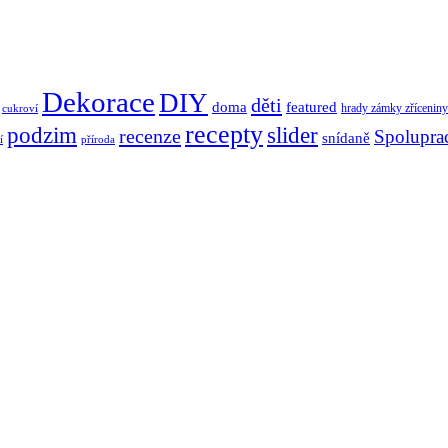
Dekorace
DIY
děti
doma
featured
hrady zámky zříceniny
cukroví
recepty
podzim
slider
recenze
Spolupra
snídaně
í
příroda