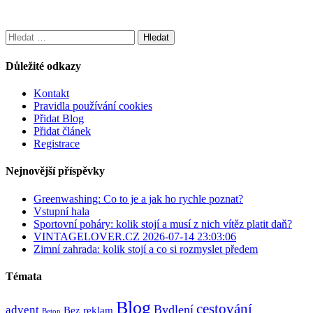
Vyhledávání
Důležité odkazy
Kontakt
Pravidla používání cookies
Přidat Blog
Přidat článek
Registrace
Nejnovější příspěvky
Greenwashing: Co to je a jak ho rychle poznat?
Vstupní hala
Sportovní poháry: kolik stojí a musí z nich vítěz platit daň?
VINTAGELOVER.CZ 2026-07-14 23:03:06
Zimní zahrada: kolik stojí a co si rozmyslet předem
Témata
Blog
cestování
Bydlení
advent
Bez reklam
Beton