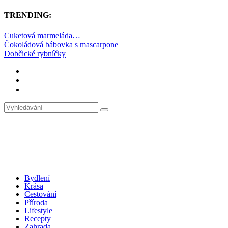
TRENDING:
Cuketová marmeláda…
Čokoládová bábovka s mascarpone
Dobčické rybníčky
Bydlení
Krása
Cestování
Příroda
Lifestyle
Recepty
Zahrada