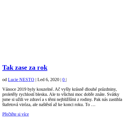
Tak zase za rok
od
Lucie NESTO
|
Led 6, 2020
|
0
|
Vánoce 2019 byly kouzelné. Ač vyšly krásně dlouhé prázdniny,
proletěly rychlostí blesku. Ale to všichni moc dobře znáte. Svátky
jsme si užili ve zdraví a s těmi nejbližšími z rodiny. Pak nás zastihla
štafetová viróza, ale naštěstí až ke konci roku. To …
Přečtěte si více