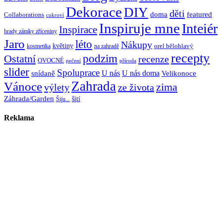
Dekorace
DIY
děti
doma
featured
Collaborations
cukroví
Inspiruje mne
Inteiér
Inspirace
hrady zámky zříceniny
Jaro
léto
Nákupy
květiny
orel bělohlavý
kosmetika
na zahradě
recepty
Ostatní
podzim
recenze
OVOCNÉ
pečení
příroda
slider
Spoluprace
U nás
U nás doma
snídaně
Velikonoce
Zahrada
Vánoce
zima
výlety
ze života
Záhrada/Garden
šití
Šiju...
Reklama