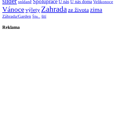
slider
Spoluprace
U nás
U nás doma
snídaně
Velikonoce
Zahrada
Vánoce
zima
výlety
ze života
Záhrada/Garden
šití
Šiju...
Reklama