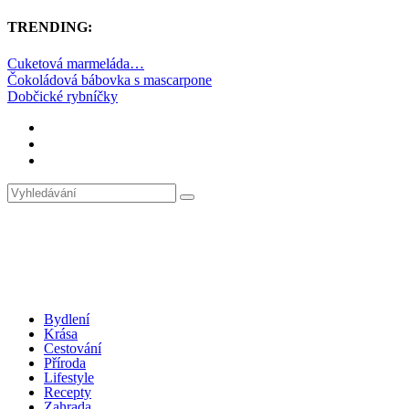
TRENDING:
Cuketová marmeláda…
Čokoládová bábovka s mascarpone
Dobčické rybníčky
Bydlení
Krása
Cestování
Příroda
Lifestyle
Recepty
Zahrada