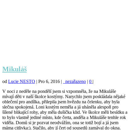
Mikuláš
od
Lucie NESTO
|
Pro 6, 2016
|
_nezařazeno
|
0
|
V noci z neděle na pondělí jsem si vzpomněla, že na Mikuláše
mívají děti v naší školce kostýmy. Narychlo jsem poskládala nějaké
oblečení pro andílka, přilepila jsem hvězdu na čelenku, aby byla
slečna spokojená. Loni kostým neměla a já uháněla alespoň pro
šílené blikající rohy, aby měla dušička klid. Ve školce měli besídku a
to bylo vlastně jediné místo, kde čerta, anděla a Mikuláše tenhle rok
viděla. Domů si je pozvat neodvážím, ona se totiž bojí a já jsem
máma citlivka:). Stačilo, aby jí čert od sousedů zamával do okna.