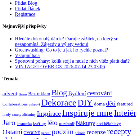
Přidat Blog
Přidat článek
Registrace
Nejnovější příspěvky
Hledáte dokonalý dárek? Darujte zážitek, na který se
nezapomíná. Zájezdy a výlety vedou!
Greenwashing: Co to je a jak ho rychle poznat?
Vstupní hala
Sportovní poháry: kolik stojí a musí z nich vítěz platit daň?
VINTAGELOVER.CZ 2026-07-14 23:03:06
Témata
Blog
cestování
Bydlení
advent
Bez reklam
Beton
Dekorace
DIY
děti
doma
featured
Collaborations
cukroví
Inspiruje mne
Inteiér
Inspirace
hrady zámky zříceniny
Jaro
léto
Nákupy
květiny
orel bělohlavý
kosmetika
na zahradě
recepty
Ostatní
podzim
recenze
OVOCNÉ
pečení
příroda