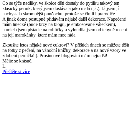
Co se týče nadílky, ve školce děti dostaly do pytlíku takový ten
klasický perník, který jsem dostávala jako malá i já:). Já jsem jí
nachystala skromnější punčochu, protože se činili i prarodiče.
A jinak doma postupně přidávám nějaké další dekorace. Napečené
mám linecké (bude brzy na blogu, je embosované válečkem),
namlela jsem pistácie na rohlíčky a vyloudila jsem od tchýně recept
na její marokánky, které mám moc ráda.
Zkoušíte letos nějaké nové cukroví? V příštích dnech se můžete těšit
na fotky z pečení, na vánoční knížky, dekorace a na nové vzory ve
zdobení perníčků:). Prosincové blogování mám nejradši!
Mějte se krásně,
L.
Přečtěte si více