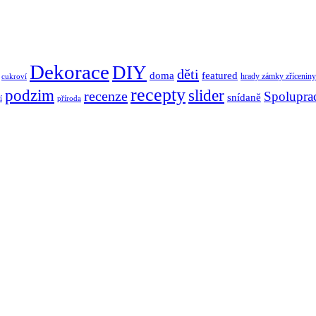
Dekorace
DIY
děti
doma
featured
hrady zámky zříceniny
cukroví
recepty
podzim
slider
recenze
Spolupra
snídaně
í
příroda