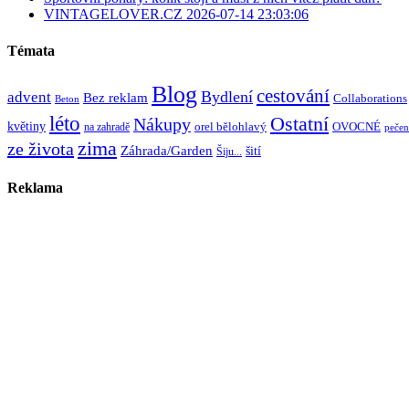
VINTAGELOVER.CZ 2026-07-14 23:03:06
Témata
Blog
cestování
Bydlení
advent
Bez reklam
Collaborations
Beton
léto
Ostatní
Nákupy
květiny
orel bělohlavý
OVOCNÉ
na zahradě
pečen
zima
ze života
Záhrada/Garden
šití
Šiju...
Reklama