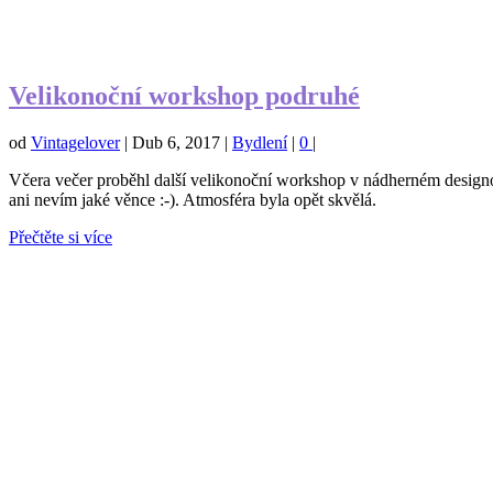
Velikonoční workshop podruhé
od
Vintagelover
|
Dub 6, 2017
|
Bydlení
|
0
|
Včera večer proběhl další velikonoční workshop v nádherném designov
ani nevím jaké věnce :-). Atmosféra byla opět skvělá.
Přečtěte si více