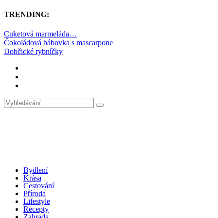
TRENDING:
Cuketová marmeláda…
Čokoládová bábovka s mascarpone
Dobčické rybníčky
Bydlení
Krása
Cestování
Příroda
Lifestyle
Recepty
Zahrada