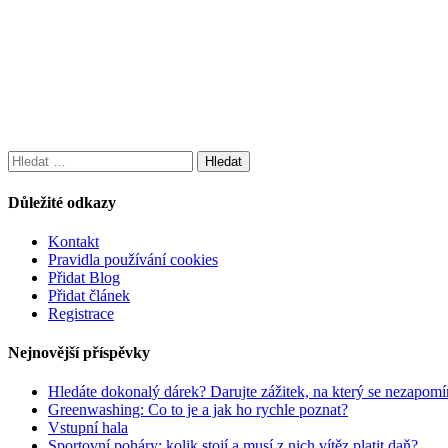
Vyhledávání
Důležité odkazy
Kontakt
Pravidla používání cookies
Přidat Blog
Přidat článek
Registrace
Nejnovější příspěvky
Hledáte dokonalý dárek? Darujte zážitek, na který se nezapomí
Greenwashing: Co to je a jak ho rychle poznat?
Vstupní hala
Sportovní poháry: kolik stojí a musí z nich vítěz platit daň?