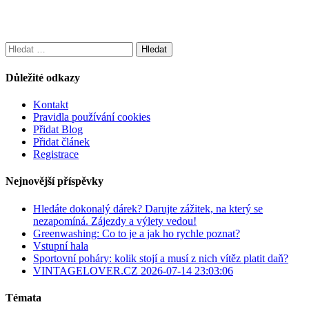
Vyhledávání
Důležité odkazy
Kontakt
Pravidla používání cookies
Přidat Blog
Přidat článek
Registrace
Nejnovější příspěvky
Hledáte dokonalý dárek? Darujte zážitek, na který se
nezapomíná. Zájezdy a výlety vedou!
Greenwashing: Co to je a jak ho rychle poznat?
Vstupní hala
Sportovní poháry: kolik stojí a musí z nich vítěz platit daň?
VINTAGELOVER.CZ 2026-07-14 23:03:06
Témata