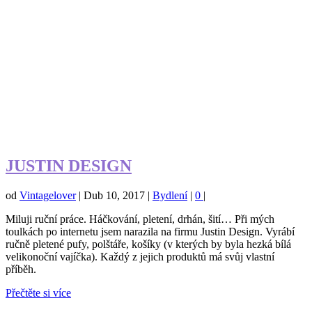
JUSTIN DESIGN
od
Vintagelover
|
Dub 10, 2017
|
Bydlení
|
0
|
Miluji ruční práce. Háčkování, pletení, drhán, šití… Při mých
toulkách po internetu jsem narazila na firmu Justin Design. Vyrábí
ručně pletené pufy, polštáře, košíky (v kterých by byla hezká bílá
velikonoční vajíčka). Každý z jejich produktů má svůj vlastní
příběh.
Přečtěte si více