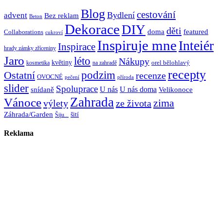
Blog
cestování
Bydlení
advent
Bez reklam
Beton
Dekorace
DIY
děti
doma
featured
Collaborations
cukroví
Inspiruje mne
Inteiér
Inspirace
hrady zámky zříceniny
Jaro
léto
Nákupy
květiny
orel bělohlavý
kosmetika
na zahradě
recepty
Ostatní
podzim
recenze
OVOCNÉ
pečení
příroda
slider
Spoluprace
U nás
U nás doma
snídaně
Velikonoce
Zahrada
Vánoce
zima
výlety
ze života
Záhrada/Garden
šití
Šiju...
Reklama