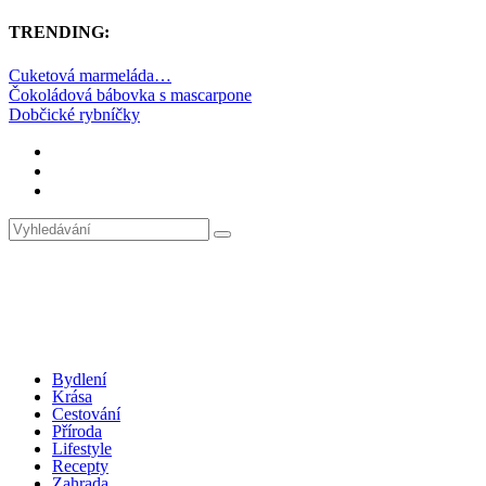
TRENDING:
Cuketová marmeláda…
Čokoládová bábovka s mascarpone
Dobčické rybníčky
Bydlení
Krása
Cestování
Příroda
Lifestyle
Recepty
Zahrada