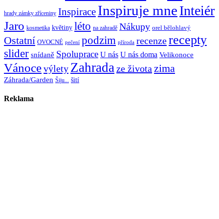
Inspiruje mne
Inteiér
Inspirace
hrady zámky zříceniny
Jaro
léto
Nákupy
květiny
orel bělohlavý
kosmetika
na zahradě
recepty
Ostatní
podzim
recenze
OVOCNÉ
pečení
příroda
slider
Spoluprace
U nás
U nás doma
snídaně
Velikonoce
Zahrada
Vánoce
zima
výlety
ze života
Záhrada/Garden
šití
Šiju...
Reklama