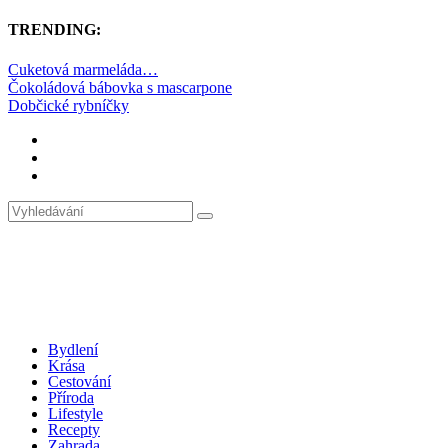
TRENDING:
Cuketová marmeláda…
Čokoládová bábovka s mascarpone
Dobčické rybníčky
Bydlení
Krása
Cestování
Příroda
Lifestyle
Recepty
Zahrada