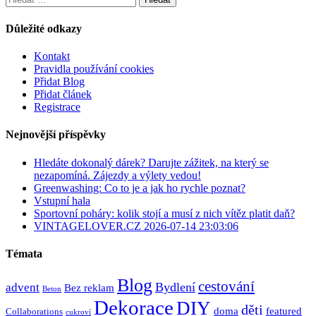
Důležité odkazy
Kontakt
Pravidla používání cookies
Přidat Blog
Přidat článek
Registrace
Nejnovější příspěvky
Hledáte dokonalý dárek? Darujte zážitek, na který se
nezapomíná. Zájezdy a výlety vedou!
Greenwashing: Co to je a jak ho rychle poznat?
Vstupní hala
Sportovní poháry: kolik stojí a musí z nich vítěz platit daň?
VINTAGELOVER.CZ 2026-07-14 23:03:06
Témata
Blog
cestování
Bydlení
advent
Bez reklam
Beton
Dekorace
DIY
děti
doma
featured
Collaborations
cukroví