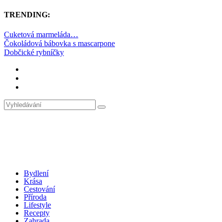
TRENDING:
Cuketová marmeláda…
Čokoládová bábovka s mascarpone
Dobčické rybníčky
Bydlení
Krása
Cestování
Příroda
Lifestyle
Recepty
Zahrada