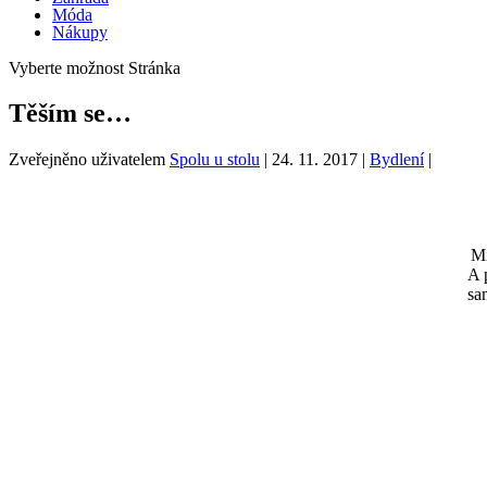
Móda
Nákupy
Vyberte možnost Stránka
Těším se…
Zveřejněno uživatelem
Spolu u stolu
|
24. 11. 2017
|
Bydlení
|
Mi
A 
sa