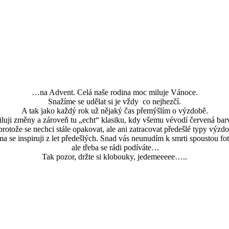
…na Advent. Celá naše rodina moc miluje Vánoce.
Snažíme se udělat si je vždy co nejhezčí.
A tak jako každý rok už nějaký čas přemýšlím o výzdobě.
luji změny a zároveň tu „echt“ klasiku, kdy všemu vévodí červená bar
protože se nechci stále opakovat, ale ani zatracovat předešlé typy výzdo
ma se inspiruji z let předešlých. Snad vás neunudím k smrti spoustou fot
ale třeba se rádi podíváte…
Tak pozor, držte si klobouky, jedemeeeee…..