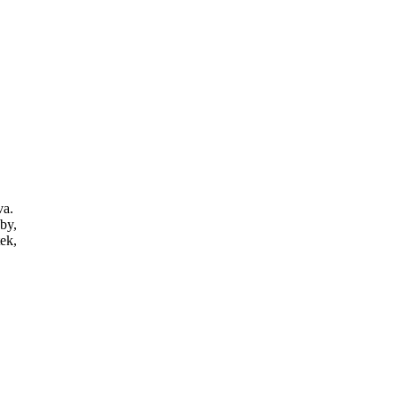
va.
by,
ek,