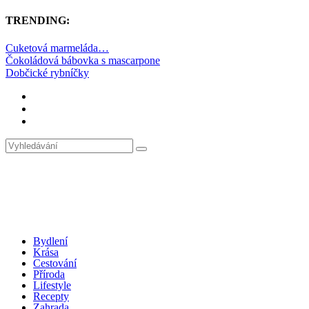
TRENDING:
Cuketová marmeláda…
Čokoládová bábovka s mascarpone
Dobčické rybníčky
Bydlení
Krása
Cestování
Příroda
Lifestyle
Recepty
Zahrada