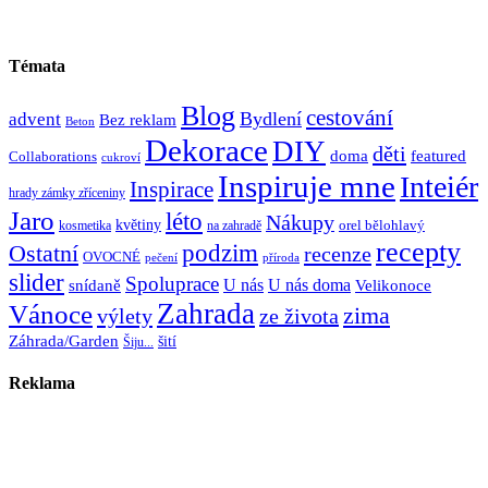
Témata
Blog
cestování
Bydlení
advent
Bez reklam
Beton
Dekorace
DIY
děti
doma
featured
Collaborations
cukroví
Inspiruje mne
Inteiér
Inspirace
hrady zámky zříceniny
Jaro
léto
Nákupy
květiny
orel bělohlavý
kosmetika
na zahradě
recepty
Ostatní
podzim
recenze
OVOCNÉ
pečení
příroda
slider
Spoluprace
U nás
U nás doma
snídaně
Velikonoce
Zahrada
Vánoce
zima
výlety
ze života
Záhrada/Garden
šití
Šiju...
Reklama