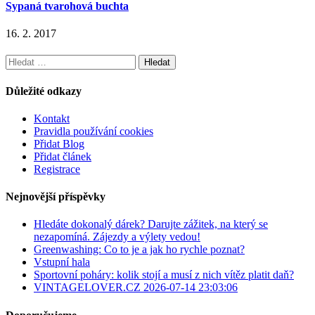
Sypaná tvarohová buchta
16. 2. 2017
Vyhledávání
Důležité odkazy
Kontakt
Pravidla používání cookies
Přidat Blog
Přidat článek
Registrace
Nejnovější příspěvky
Hledáte dokonalý dárek? Darujte zážitek, na který se
nezapomíná. Zájezdy a výlety vedou!
Greenwashing: Co to je a jak ho rychle poznat?
Vstupní hala
Sportovní poháry: kolik stojí a musí z nich vítěz platit daň?
VINTAGELOVER.CZ 2026-07-14 23:03:06