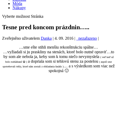
Móda
Nákupy
Vyberte možnost Stránka
Tesne pred koncom prázdnin…..
Zveřejněno uživatelem
Danka
|
4. 09. 2016
|
_nezařazeno
|
…sme ešte stihli menšiu rekonštrukciu spálne…
…vyžiadali si ju praskliny na stenách, ktoré bolo nutné opraviť…to
by som ale nebola ja, keby som k tomu niečo nevymyslela
( veď keď už
a dopriala som si tehlovú stenu za postelou
bolo rozhádzané 😀 )
( aspoň sme
… a s výsledkom som viac než
spotrebovali tehly, ktoré nám zostali z obkladania fasády )
spokojná 🙂