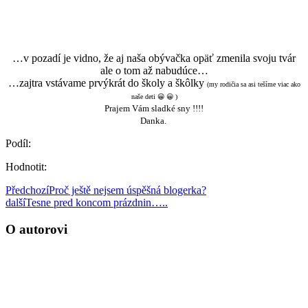
…v pozadí je vidno, že aj naša obývačka opäť zmenila svoju tvár
ale o tom až nabudúce…
…zajtra vstávame prvýkrát do školy a škôlky
(my rodičia sa asi tešíme viac ako
naše deti 😀 😀 )
Prajem Vám sladké sny !!!!
Danka.
Podíl:
Hodnotit:
Předchozí
Proč ještě nejsem úspěšná blogerka?
další
Tesne pred koncom prázdnin…..
O autorovi