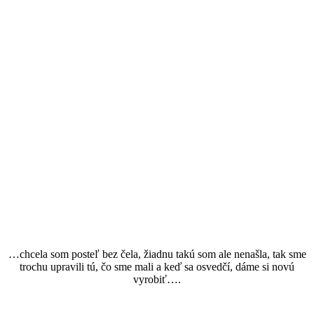
…chcela som posteľ bez čela, žiadnu takú som ale nenašla, tak sme
trochu upravili tú, čo sme mali a keď sa osvedčí, dáme si novú
vyrobiť….