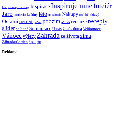
Inspiruje mne
Inteiér
Inspirace
hrady zámky zříceniny
Jaro
léto
Nákupy
květiny
orel bělohlavý
kosmetika
na zahradě
recepty
Ostatní
podzim
recenze
OVOCNÉ
pečení
příroda
slider
Spoluprace
U nás
U nás doma
snídaně
Velikonoce
Zahrada
Vánoce
zima
výlety
ze života
Záhrada/Garden
šití
Šiju...
Reklama