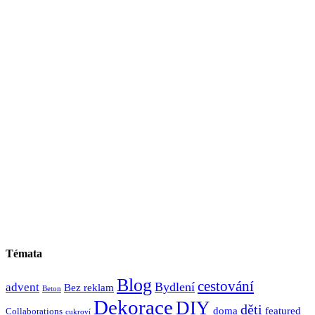
Témata
Blog
cestování
Bydlení
advent
Bez reklam
Beton
Dekorace
DIY
děti
doma
featured
Collaborations
cukroví