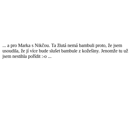
... a pro Marka s Nikčou. Ta žlutá nemá bambuli proto, že jsem
usoudila, že jí více bude slušet bambule z kožešiny. Jenomže tu už
jsem nestihla pořídit :-o ...