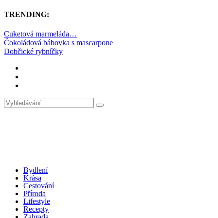
TRENDING:
Cuketová marmeláda…
Čokoládová bábovka s mascarpone
Dobčické rybníčky
Bydlení
Krása
Cestování
Příroda
Lifestyle
Recepty
Zahrada