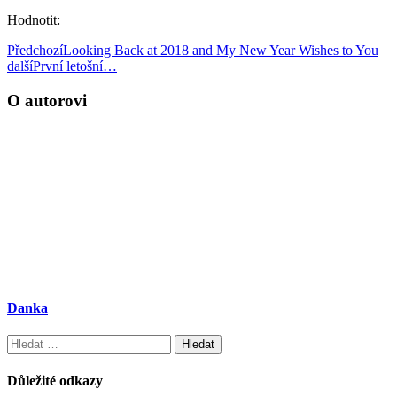
Hodnotit:
Předchozí
Looking Back at 2018 and My New Year Wishes to You
další
První letošní…
O autorovi
Danka
Vyhledávání
Důležité odkazy