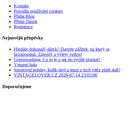
Kontakt
Pravidla používání cookies
Přidat Blog
Přidat článek
Registrace
Nejnovější příspěvky
Hledáte dokonalý dárek? Darujte zážitek, na který se
nezapomíná. Zájezdy a výlety vedou!
Greenwashing: Co to je a jak ho rychle poznat?
Vstupní hala
Sportovní poháry: kolik stojí a musí z nich vítěz platit daň?
VINTAGELOVER.CZ 2026-07-14 23:03:06
Doporučujeme