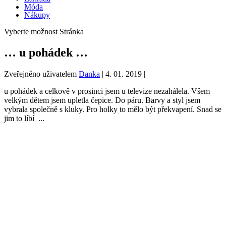
Móda
Nákupy
Vyberte možnost Stránka
… u pohádek …
Zveřejněno uživatelem
Danka
|
4. 01. 2019
|
u pohádek a celkově v prosinci jsem u televize nezahálela. Všem
velkým dětem jsem upletla čepice. Do páru. Barvy a styl jsem
vybrala společně s kluky. Pro holky to mělo být překvapení. Snad se
jim to líbí ...