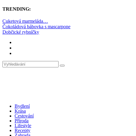
TRENDING:
Cuketová marmeláda…
Čokoládová bábovka s mascarpone
Dobčické rybníčky
Bydlení
Krása
Cestování
Příroda
Lifestyle
Recepty
Zahrada