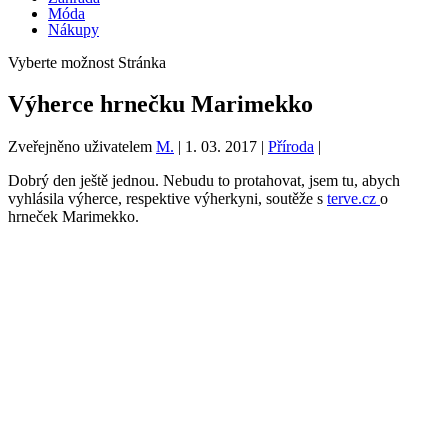
Móda
Nákupy
Vyberte možnost Stránka
Výherce hrnečku Marimekko
Zveřejněno uživatelem
M.
|
1. 03. 2017
|
Příroda
|
Dobrý den ještě jednou. Nebudu to protahovat, jsem tu, abych
vyhlásila výherce, respektive výherkyni, soutěže s
terve.cz
o
hrneček Marimekko.