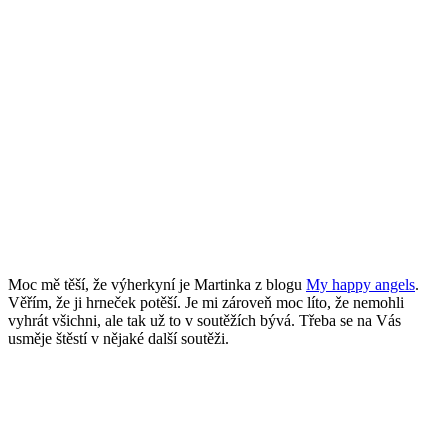
Moc mě těší, že výherkyní je Martinka z blogu
My happy angels
.
Věřím, že ji hrneček potěší. Je mi zároveň moc líto, že nemohli
vyhrát všichni, ale tak už to v soutěžích bývá. Třeba se na Vás
usměje štěstí v nějaké další soutěži.