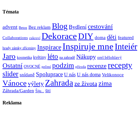
Témata
Blog
cestování
Bydlení
advent
Bez reklam
Beton
Dekorace
DIY
děti
doma
featured
Collaborations
cukroví
Inspiruje mne
Inteiér
Inspirace
hrady zámky zříceniny
Jaro
léto
Nákupy
květiny
orel bělohlavý
kosmetika
na zahradě
recepty
Ostatní
podzim
recenze
OVOCNÉ
pečení
příroda
slider
Spoluprace
U nás
U nás doma
snídaně
Velikonoce
Zahrada
Vánoce
zima
výlety
ze života
Záhrada/Garden
šití
Šiju...
Reklama