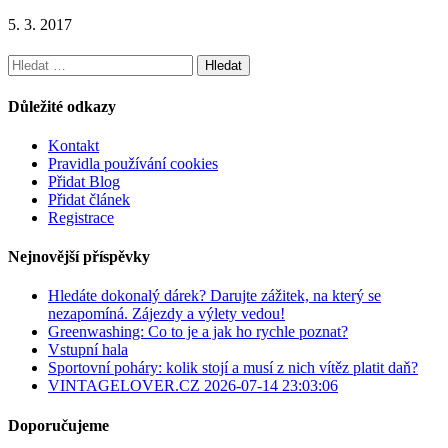
5. 3. 2017
Vyhledávání
Důležité odkazy
Kontakt
Pravidla používání cookies
Přidat Blog
Přidat článek
Registrace
Nejnovější příspěvky
Hledáte dokonalý dárek? Darujte zážitek, na který se
nezapomíná. Zájezdy a výlety vedou!
Greenwashing: Co to je a jak ho rychle poznat?
Vstupní hala
Sportovní poháry: kolik stojí a musí z nich vítěz platit daň?
VINTAGELOVER.CZ 2026-07-14 23:03:06
Doporučujeme