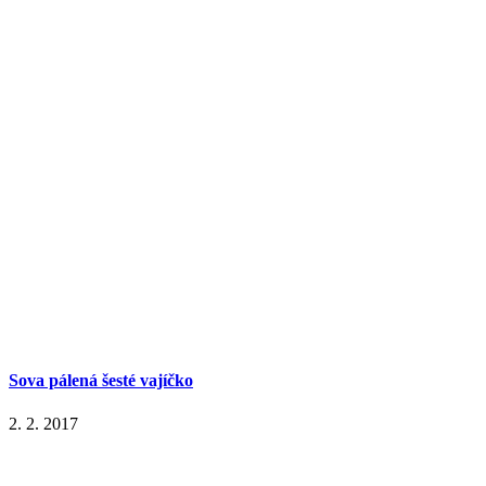
Sova pálená šesté vajíčko
2. 2. 2017