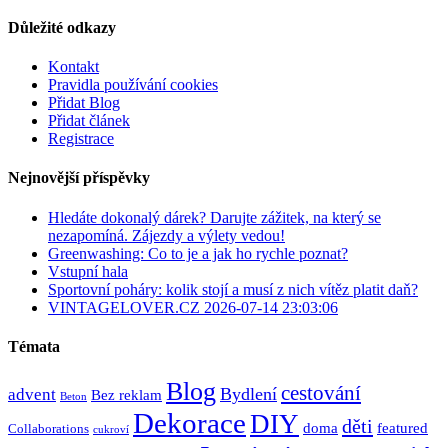
Důležité odkazy
Kontakt
Pravidla používání cookies
Přidat Blog
Přidat článek
Registrace
Nejnovější příspěvky
Hledáte dokonalý dárek? Darujte zážitek, na který se
nezapomíná. Zájezdy a výlety vedou!
Greenwashing: Co to je a jak ho rychle poznat?
Vstupní hala
Sportovní poháry: kolik stojí a musí z nich vítěz platit daň?
VINTAGELOVER.CZ 2026-07-14 23:03:06
Témata
Blog
cestování
Bydlení
advent
Bez reklam
Beton
Dekorace
DIY
děti
doma
featured
Collaborations
cukroví