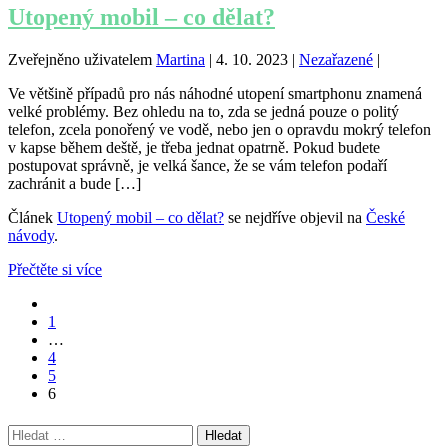
Utopený mobil – co dělat?
Zveřejněno uživatelem
Martina
|
4. 10. 2023
|
Nezařazené
|
Ve většině případů pro nás náhodné utopení smartphonu znamená
velké problémy. Bez ohledu na to, zda se jedná pouze o politý
telefon, zcela ponořený ve vodě, nebo jen o opravdu mokrý telefon
v kapse během deště, je třeba jednat opatrně. Pokud budete
postupovat správně, je velká šance, že se vám telefon podaří
zachránit a bude […]
Článek
Utopený mobil – co dělat?
se nejdříve objevil na
České
návody
.
Přečtěte si více
1
…
4
5
6
Vyhledávání