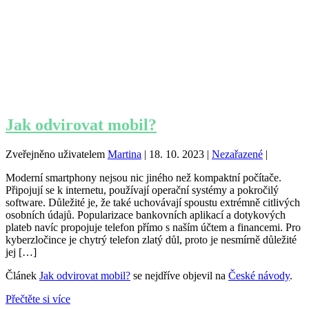
Jak odvirovat mobil?
Zveřejněno uživatelem
Martina
|
18. 10. 2023
|
Nezařazené
|
Moderní smartphony nejsou nic jiného než kompaktní počítače.
Připojují se k internetu, používají operační systémy a pokročilý
software. Důležité je, že také uchovávají spoustu extrémně citlivých
osobních údajů. Popularizace bankovních aplikací a dotykových
plateb navíc propojuje telefon přímo s naším účtem a financemi. Pro
kyberzločince je chytrý telefon zlatý důl, proto je nesmírně důležité
jej […]
Článek
Jak odvirovat mobil?
se nejdříve objevil na
České návody
.
Přečtěte si více