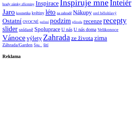
Inspiruje mne
Inteiér
Inspirace
hrady zámky zříceniny
Jaro
léto
Nákupy
květiny
orel bělohlavý
kosmetika
na zahradě
recepty
Ostatní
podzim
recenze
OVOCNÉ
pečení
příroda
slider
Spoluprace
U nás
U nás doma
snídaně
Velikonoce
Zahrada
Vánoce
zima
výlety
ze života
Záhrada/Garden
šití
Šiju...
Reklama