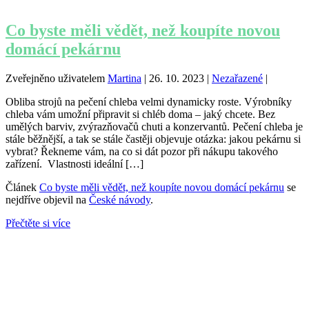
Co byste měli vědět, než koupíte novou
domácí pekárnu
Zveřejněno uživatelem
Martina
|
26. 10. 2023
|
Nezařazené
|
Obliba strojů na pečení chleba velmi dynamicky roste. Výrobníky
chleba vám umožní připravit si chléb doma – jaký chcete. Bez
umělých barviv, zvýrazňovačů chuti a konzervantů. Pečení chleba je
stále běžnější, a tak se stále častěji objevuje otázka: jakou pekárnu si
vybrat? Řekneme vám, na co si dát pozor při nákupu takového
zařízení. Vlastnosti ideální […]
Článek
Co byste měli vědět, než koupíte novou domácí pekárnu
se
nejdříve objevil na
České návody
.
Přečtěte si více