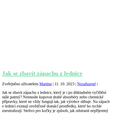
Jak se zbavit zápachu z lednice
Zveřejněno uživatelem
Martina
|
11. 10. 2023
|
Nezařazené
|
Jak se zbavit zápachu z lednice, který je i po důkladném vyčištění
stále patrný? Nemusíte kupovat drahé absorbéry nebo chemické
přípravky, které ne vždy fungují tak, jak výrobce slibuje. Na zápach
v lednici existují osvědčené domácí prostředky, které ho rychle
zneutralizují. Stelivo pro kočky je způsob, jak odstranit nepříjemný