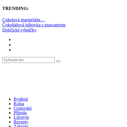
TRENDING:
Cuketová marmeláda…
Čokoládová bábovka s mascarpone
Dobčické rybníčky
Bydlení
Krása
Cestování
Příroda
Lifestyle
Recepty
Zahrada