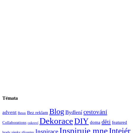
Témata
Blog
cestování
Bydlení
advent
Bez reklam
Beton
Dekorace
DIY
děti
doma
featured
Collaborations
cukroví
Inspiruje mne
Inteiér
Inspirace
hrady zámky zříceniny