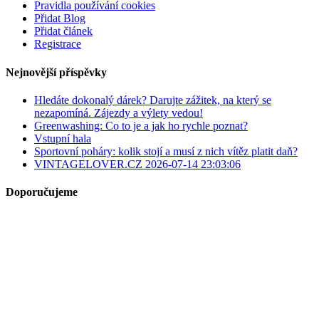
Pravidla používání cookies
Přidat Blog
Přidat článek
Registrace
Nejnovější příspěvky
Hledáte dokonalý dárek? Darujte zážitek, na který se
nezapomíná. Zájezdy a výlety vedou!
Greenwashing: Co to je a jak ho rychle poznat?
Vstupní hala
Sportovní poháry: kolik stojí a musí z nich vítěz platit daň?
VINTAGELOVER.CZ 2026-07-14 23:03:06
Doporučujeme