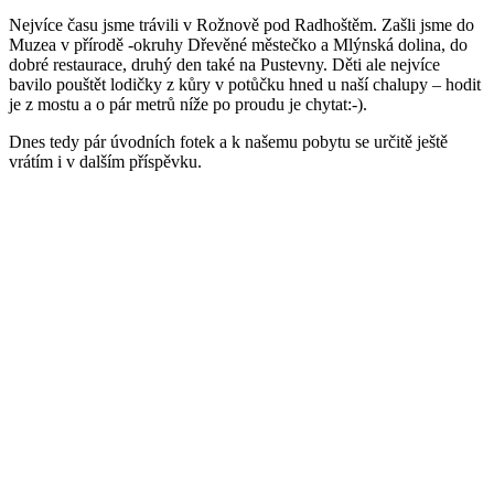
Nejvíce času jsme trávili v Rožnově pod Radhoštěm. Zašli jsme do
Muzea v přírodě -okruhy Dřevěné městečko a Mlýnská dolina, do
dobré restaurace, druhý den také na Pustevny. Děti ale nejvíce
bavilo pouštět lodičky z kůry v potůčku hned u naší chalupy – hodit
je z mostu a o pár metrů níže po proudu je chytat:-).
Dnes tedy pár úvodních fotek a k našemu pobytu se určitě ještě
vrátím i v dalším příspěvku.