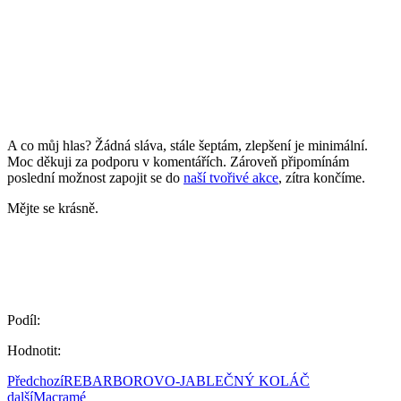
A co můj hlas? Žádná sláva, stále šeptám, zlepšení je minimální.
Moc děkuji za podporu v komentářích. Zároveň připomínám
poslední možnost zapojit se do
naší tvořivé akce
, zítra končíme.
Mějte se krásně.
Podíl:
Hodnotit:
Předchozí
REBARBOROVO-JABLEČNÝ KOLÁČ
další
Macramé