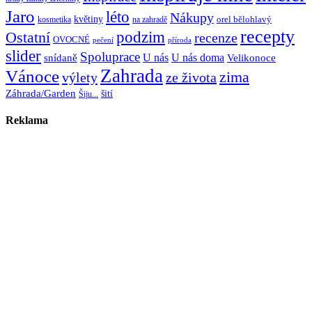
Jaro
léto
Nákupy
květiny
orel bělohlavý
kosmetika
na zahradě
recepty
Ostatní
podzim
recenze
OVOCNÉ
pečení
příroda
slider
Spoluprace
U nás
U nás doma
snídaně
Velikonoce
Zahrada
Vánoce
zima
výlety
ze života
Záhrada/Garden
šití
Šiju...
Reklama