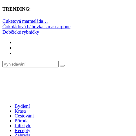
TRENDING:
Cuketová marmeláda…
Čokoládová bábovka s mascarpone
Dobčické rybníčky
Bydlení
Krása
Cestování
Příroda
Lifestyle
Recepty
Zahrada