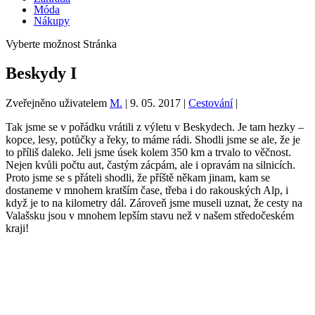
Móda
Nákupy
Vyberte možnost Stránka
Beskydy I
Zveřejněno uživatelem
M.
|
9. 05. 2017
|
Cestování
|
Tak jsme se v pořádku vrátili z výletu v Beskydech. Je tam hezky –
kopce, lesy, potůčky a řeky, to máme rádi. Shodli jsme se ale, že je
to příliš daleko. Jeli jsme úsek kolem 350 km a trvalo to věčnost.
Nejen kvůli počtu aut, častým zácpám, ale i opravám na silnicích.
Proto jsme se s přáteli shodli, že příště někam jinam, kam se
dostaneme v mnohem kratším čase, třeba i do rakouských Alp, i
když je to na kilometry dál. Zároveň jsme museli uznat, že cesty na
Valašsku jsou v mnohem lepším stavu než v našem středočeském
kraji!