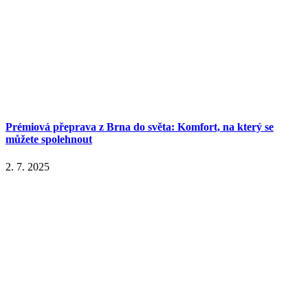
Prémiová přeprava z Brna do světa: Komfort, na který se
můžete spolehnout
2. 7. 2025