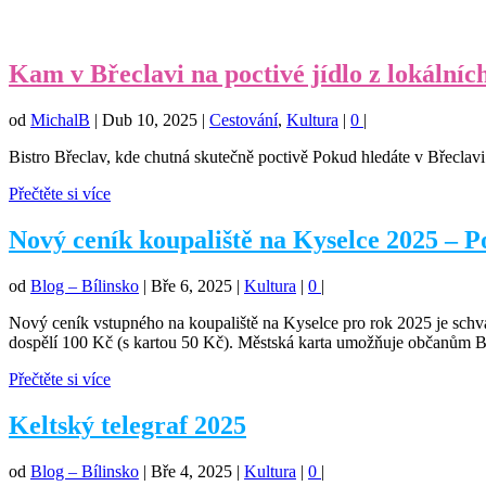
Kam v Břeclavi na poctivé jídlo z lokálních
od
MichalB
|
Dub 10, 2025
|
Cestování
,
Kultura
|
0
|
Bistro Břeclav, kde chutná skutečně poctivě Pokud hledáte v Břeclavi 
Přečtěte si více
Nový ceník koupaliště na Kyselce 2025 – Po
od
Blog – Bílinsko
|
Bře 6, 2025
|
Kultura
|
0
|
Nový ceník vstupného na koupaliště na Kyselce pro rok 2025 je schvá
dospělí 100 Kč (s kartou 50 Kč). Městská karta umožňuje občanům Bí
Přečtěte si více
Keltský telegraf 2025
od
Blog – Bílinsko
|
Bře 4, 2025
|
Kultura
|
0
|