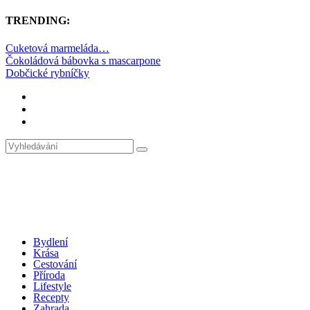
TRENDING:
Cuketová marmeláda…
Čokoládová bábovka s mascarpone
Dobčické rybníčky
Bydlení
Krása
Cestování
Příroda
Lifestyle
Recepty
Zahrada