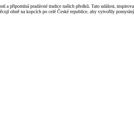
ostí a připomíná pradávné tradice našich předků. Tato událost, inspirov
ěcují ohně na kopcích po celé České republice, aby vytvořily pomyslný t