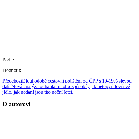
Podíl:
Hodnotit:
Předchozí
Dlouhodobé cestovní pojištění od ČPP s 10-19% slevou
další
Nová analýza odhalila mnoho způsobů, jak netopýři loví své
jídlo, jak nadaní jsou tito noční letci.
O autorovi