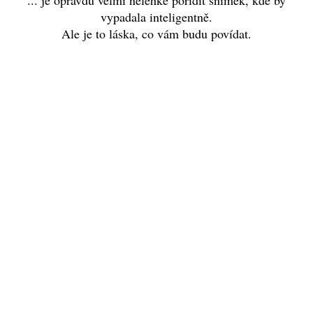
... je opravdu velmi nelehké pořídit snímek, kde by
vypadala inteligentně.
Ale je to láska, co vám budu povídat.