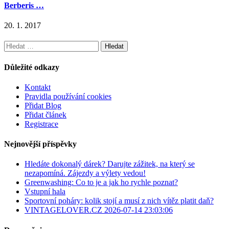
Berberis …
20. 1. 2017
Vyhledávání
Důležité odkazy
Kontakt
Pravidla používání cookies
Přidat Blog
Přidat článek
Registrace
Nejnovější příspěvky
Hledáte dokonalý dárek? Darujte zážitek, na který se
nezapomíná. Zájezdy a výlety vedou!
Greenwashing: Co to je a jak ho rychle poznat?
Vstupní hala
Sportovní poháry: kolik stojí a musí z nich vítěz platit daň?
VINTAGELOVER.CZ 2026-07-14 23:03:06