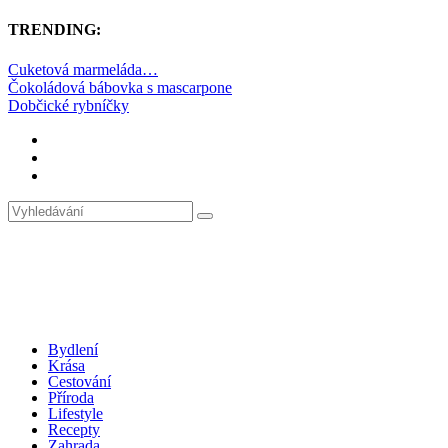
TRENDING:
Cuketová marmeláda…
Čokoládová bábovka s mascarpone
Dobčické rybníčky
Bydlení
Krása
Cestování
Příroda
Lifestyle
Recepty
Zahrada