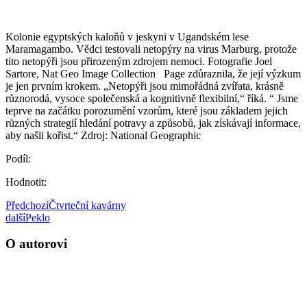
Kolonie egyptských kaloňů v jeskyni v Ugandském lese
Maramagambo. Vědci testovali netopýry na virus Marburg, protože
tito netopýři jsou přirozeným zdrojem nemoci. Fotografie Joel
Sartore, Nat Geo Image Collection
Page zdůraznila, že její výzkum
je jen prvním krokem. „Netopýři jsou mimořádná zvířata, krásně
různorodá, vysoce společenská a kognitivně flexibilní,“ říká. “ Jsme
teprve na začátku porozumění vzorům, které jsou základem jejich
různých strategií hledání potravy a způsobů, jak získávají informace,
aby našli kořist.“ Zdroj: National Geographic
Podíl:
Hodnotit:
Předchozí
Čtvrteční kavárny
další
Peklo
O autorovi