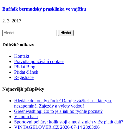
Buřňák bermudský prasklinka ve vajíčku
2. 3. 2017
Vyhledávání
Důležité odkazy
Kontakt
Pravidla používání cookies
Přidat Blog
Přidat článek
Registrace
Nejnovější příspěvky
Hledáte dokonalý dárek? Darujte zážitek, na který se
nezapomíná. Zájezdy a výlety vedou!
Greenwashing: Co to je a jak ho rychle poznat?
Vstupní hala
Sportovní poháry: kolik stojí a musí z nich vítěz platit daň?
VINTAGELOVER.CZ 2026-07-14 23:03:06