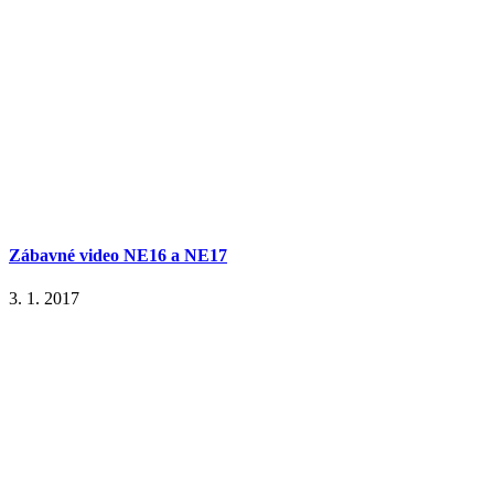
Zábavné video NE16 a NE17
3. 1. 2017