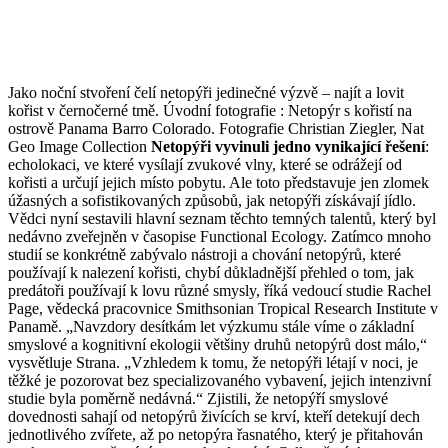
Jako noční stvoření čelí netopýři jedinečné výzvě – najít a lovit
kořist v černočerné tmě. Úvodní fotografie : Netopýr s kořistí na
ostrově Panama Barro Colorado. Fotografie Christian Ziegler, Nat
Geo Image Collection
Netopýři vyvinuli jedno vynikající řešení
:
echolokaci, ve které vysílají zvukové vlny, které se odrážejí od
kořisti a určují jejich místo pobytu. Ale toto představuje jen zlomek
úžasných a sofistikovaných způsobů, jak netopýři získávají jídlo.
Vědci nyní sestavili hlavní seznam těchto temných talentů, který byl
nedávno zveřejněn v časopise Functional Ecology. Zatímco mnoho
studií se konkrétně zabývalo nástroji a chování netopýrů, které
používají k nalezení kořisti, chybí důkladnější přehled o tom, jak
predátoři používají k lovu různé smysly, říká vedoucí studie Rachel
Page, vědecká pracovnice Smithsonian Tropical Research Institute v
Panamě. „Navzdory desítkám let výzkumu stále víme o základní
smyslové a kognitivní ekologii většiny druhů netopýrů dost málo,“
vysvětluje Strana. „Vzhledem k tomu, že netopýři létají v noci, je
těžké je pozorovat bez specializovaného vybavení, jejich intenzivní
studie byla poměrně nedávná.“ Zjistili, že netopýří smyslové
dovednosti sahají od netopýrů živících se krví, kteří detekují dech
jednotlivého zvířete, až po netopýra řasnatého, který je přitahován