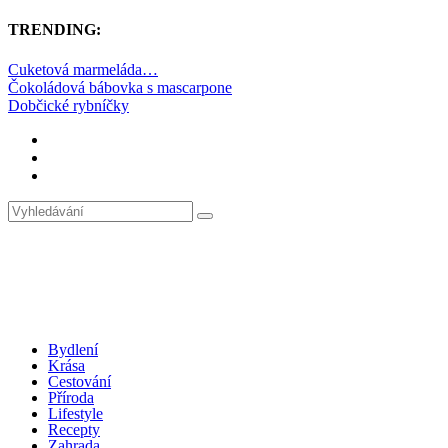
TRENDING:
Cuketová marmeláda…
Čokoládová bábovka s mascarpone
Dobčické rybníčky
Bydlení
Krása
Cestování
Příroda
Lifestyle
Recepty
Zahrada