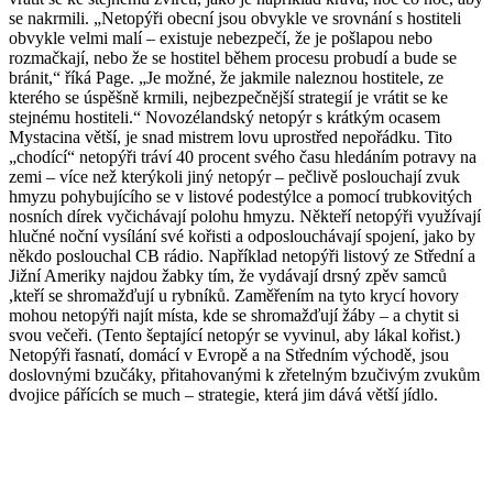
se nakrmili. „Netopýři obecní jsou obvykle ve srovnání s hostiteli
obvykle velmi malí – existuje nebezpečí, že je pošlapou nebo
rozmačkají, nebo že se hostitel během procesu probudí a bude se
bránit,“ říká Page. „Je možné, že jakmile naleznou hostitele, ze
kterého se úspěšně krmili, nejbezpečnější strategií je vrátit se ke
stejnému hostiteli.“ Novozélandský netopýr s krátkým ocasem
Mystacina větší, je snad mistrem lovu uprostřed nepořádku. Tito
„chodící“ netopýři tráví 40 procent svého času hledáním potravy na
zemi – více než kterýkoli jiný netopýr – pečlivě poslouchají zvuk
hmyzu pohybujícího se v listové podestýlce a pomocí trubkovitých
nosních dírek vyčichávají polohu hmyzu. Někteří netopýři využívají
hlučné noční vysílání své kořisti a odposlouchávají spojení, jako by
někdo poslouchal CB rádio. Například netopýři listový ze Střední a
Jižní Ameriky najdou žabky tím, že vydávají drsný zpěv samců
,kteří se shromažďují u rybníků. Zaměřením na tyto krycí hovory
mohou netopýři najít místa, kde se shromažďují žáby – a chytit si
svou večeři. (Tento šeptající netopýr se vyvinul, aby lákal kořist.)
Netopýři řasnatí, domácí v Evropě a na Středním východě, jsou
doslovnými bzučáky, přitahovanými k zřetelným bzučivým zvukům
dvojice pářících se much – strategie, která jim dává větší jídlo.