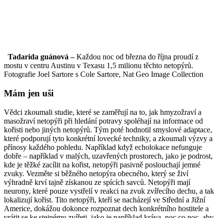
Tadarida guánová –
Každou noc od března do října proudí z
mostu v centru Austinu v Texasu 1,5 milionu těchto netopýrů.
Fotografie Joel Sartore s Cole Sartore, Nat Geo Image Collection
Mám jen uši
Vědci zkoumali studie, které se zaměřují na to, jak hmyzožraví a
masožraví netopýři při hledání potravy spoléhají na informace od
kořisti nebo jiných netopýrů. Tým poté hodnotil smyslové adaptace,
které podporují tyto konkrétní lovecké techniky, a zkoumali výzvy a
přínosy každého pohledu. Například když echolokace nefunguje
dobře – například v malých, uzavřených prostorech, jako je podrost,
kde je těžké zacílit na kořist, netopýři pasivně poslouchají jemné
zvuky. Vezměte si běžného netopýra obecného, který se živí
výhradně krví tajně získanou ze spících savců. Netopýři mají
neurony, které pouze vystřelí v reakci na zvuk zvířecího dechu, a tak
lokalizují kořist. Tito netopýři, kteří se nacházejí ve Střední a Jižní
Americe, dokážou dokonce rozpoznat dech konkrétního hostitele a
vrátit se ke stejnému zvířeti, jako je například kráva, noc co noc, aby