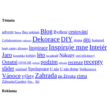
Témata
Blog
cestování
Bydlení
advent
Bez reklam
Beton
Dekorace
DIY
děti
doma
featured
Collaborations
cukroví
Inspiruje mne
Inteiér
Inspirace
hrady zámky zříceniny
Jaro
léto
Nákupy
květiny
orel bělohlavý
kosmetika
na zahradě
recepty
Ostatní
podzim
recenze
OVOCNÉ
pečení
příroda
slider
Spoluprace
U nás
U nás doma
snídaně
Velikonoce
Zahrada
Vánoce
zima
výlety
ze života
Záhrada/Garden
šití
Šiju...
Reklama