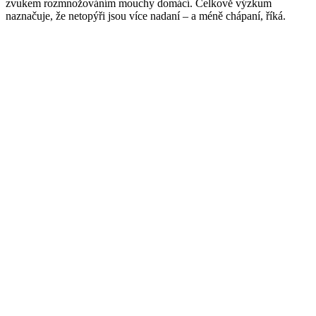
zvukem rozmnožováním mouchy domácí. Celkově výzkum
naznačuje, že netopýři jsou více nadaní – a méně chápaní, říká.