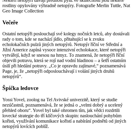
Někteří netopýři dávají přednost pylu.Ve skutečnosti jsou některé
rostliny opylovány výhradně netopýry. Fotografie Merlin Tuttle, Nat
Geo Image Collection
Večeře
Ostatní netopýři poslouchají své kolegy nočních letců, aby dostávali
rady o tom, kde se nachází jídlo, přitahující se k zvuku
echolokačních pulzů jiných netopýrů. Netopýr říční ve Střední a
Jižní Americe zapíná vysoce intenzivní echolokace, které netopýři
vytvářejí, když se snesou na hmyz. To znamená, že netopýři říční
objevili potravu, která se rojí nad vodní hladinou – a šetří ostatním
úsilí při hledání potravy. „Co je opravdu zajímavé,“ poznamenává
Page, je, že „netopýři odposlouchávají i volání jiných druhů
netopýrů“.
Špička ledovce
Yossi Yovel, zoolog na Tel Avivské univerzitě, který se studie
nezúčastnil, poznamenává, že se jedná o „velmi dobrý a ucelený
přehled oboru“. Yovel byl také ohromen tím, jak vědci rozdrtili
lovecké strategie do tří klíčových skupin: naslouchání pohybům
kořisti, využívání komunikace kořistí a nabírání podnětů od jiných
netopýrů lovících poblíž.