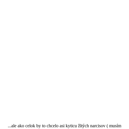
...ale ako celok by to chcelo asi kyticu žltých narcisov ( musím