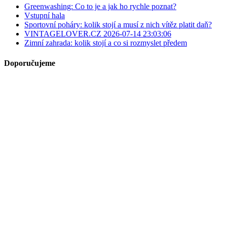
Greenwashing: Co to je a jak ho rychle poznat?
Vstupní hala
Sportovní poháry: kolik stojí a musí z nich vítěz platit daň?
VINTAGELOVER.CZ 2026-07-14 23:03:06
Zimní zahrada: kolik stojí a co si rozmyslet předem
Doporučujeme