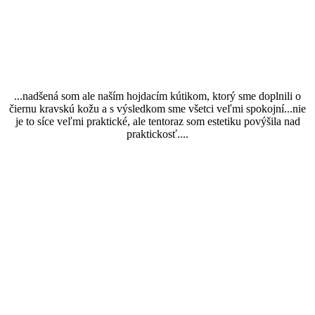
...nadšená som ale naším hojdacím kútikom, ktorý sme doplnili o
čiernu kravskú kožu a s výsledkom sme všetci veľmi spokojní...nie
je to síce veľmi praktické, ale tentoraz som estetiku povýšila nad
praktickosť....