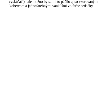
vyskúšať )...ale možno by sa mi to páčilo aj so vzorovaným
kobercom a jednofarebnými vankúšmi vo farbe sedačky...