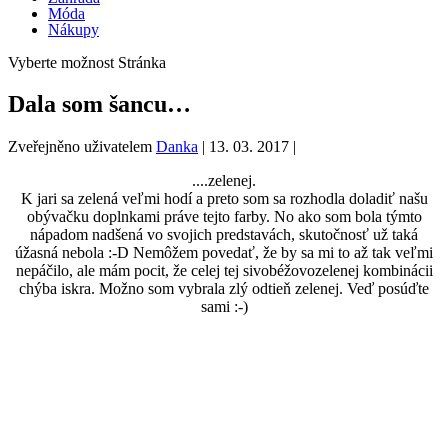
Móda
Nákupy
Vyberte možnost Stránka
Dala som šancu…
Zveřejněno uživatelem
Danka
|
13. 03. 2017
|
....zelenej.
K jari sa zelená veľmi hodí a preto som sa rozhodla doladiť našu
obývačku doplnkami práve tejto farby. No ako som bola týmto
nápadom nadšená vo svojich predstavách, skutočnosť už taká
úžasná nebola :-D Nemôžem povedať, že by sa mi to až tak veľmi
nepáčilo, ale mám pocit, že celej tej sivobéžovozelenej kombinácii
chýba iskra. Možno som vybrala zlý odtieň zelenej. Veď posúďte
sami :-)