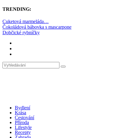
TRENDING:
Cuketová marmeláda…
Čokoládová bábovka s mascarpone
Dobčické rybníčky
Bydlení
Krása
Cestování
Příroda
Lifestyle
Recepty
Zahrada