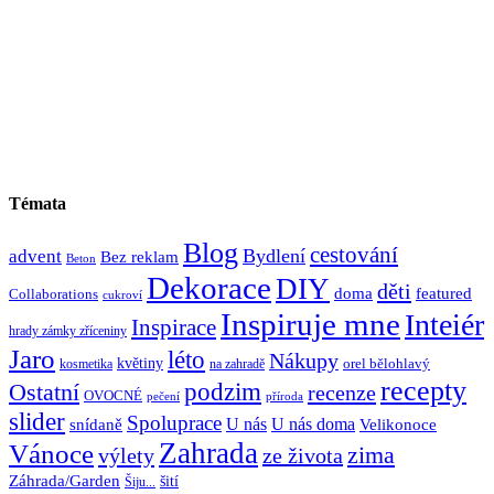
Témata
Blog
cestování
Bydlení
advent
Bez reklam
Beton
Dekorace
DIY
děti
doma
featured
Collaborations
cukroví
Inspiruje mne
Inteiér
Inspirace
hrady zámky zříceniny
Jaro
léto
Nákupy
květiny
orel bělohlavý
kosmetika
na zahradě
recepty
Ostatní
podzim
recenze
OVOCNÉ
pečení
příroda
slider
Spoluprace
U nás
U nás doma
snídaně
Velikonoce
Zahrada
Vánoce
zima
výlety
ze života
Záhrada/Garden
šití
Šiju...