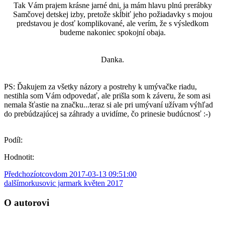
Tak Vám prajem krásne jarné dni, ja mám hlavu plnú prerábky
Samčovej detskej izby, pretože skĺbiť jeho požiadavky s mojou
predstavou je dosť komplikované, ale verím, že s výsledkom
budeme nakoniec spokojní obaja.
Danka.
PS: Ďakujem za všetky názory a postrehy k umývačke riadu,
nestihla som Vám odpovedať, ale prišla som k záveru, že som asi
nemala šťastie na značku...teraz si ale pri umývaní užívam výhľad
do prebúdzajúcej sa záhrady a uvidíme, čo prinesie budúcnosť :-)
Podíl:
Hodnotit:
Předchozí
otcovdom 2017-03-13 09:51:00
další
morkusovic jarmark květen 2017
O autorovi