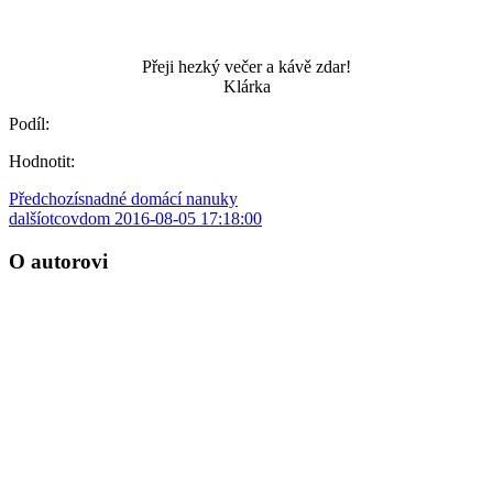
Přeji hezký večer a kávě zdar!
Klárka
Podíl:
Hodnotit:
Předchozí
snadné domácí nanuky
další
otcovdom 2016-08-05 17:18:00
O autorovi