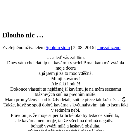
Dlouho nic …
Zveřejněno uživatelem
Spolu u stolu
|
2. 08. 2016
|
_nezařazeno
|
… a teď vás zahltím.
Dnes vám chci dát tip na kavárnu v srdci Brna, kam mě vytáhla
moje dcera
a já jsem jí za to moc vděčná.
Miluji kavárny!
Ale fakt hodně!
Dokonce vlastnit tu nejúžsnější kavárnu je na mém seznamu
bláznivých snů na předním místě.
Mám promyšlený snad každý detail, snít je přece tak krásné… 🙂
Takže, když se spojí dobrá kavárna s květinářstvím, tak to jsem fakt
v sedmém nebi.
Pravdou je, že moje super kritické oko by ledacos změnilo,
ale kavárna není moje, takže všechna drobná negativa
bohatě vyváží milá a laskavá obsluha,