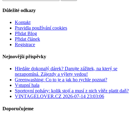
Důležité odkazy
Kontakt
Pravidla používání cookies
Přidat Blog
Přidat článek
Registrace
Nejnovější příspěvky
Hledáte dokonalý dárek? Darujte zážitek, na který se
nezapomíná. Zájezdy a výlety vedou!
Greenwashing: Co to je a jak ho rychle poznat?
Vstupní hala
Sportovní poháry: kolik stojí a musí z nich vítěz platit daň?
VINTAGELOVER.CZ 2026-07-14 23:03:06
Doporučujeme