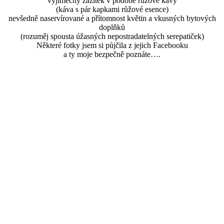
výjimečný zážitek v podobě růžové kávy
(káva s pár kapkami růžové esence)
nevšedně naservírované a přítomnost květin a vkusných bytových
doplňků
(rozuměj spousta úžasných nepostradatelných serepatiček)
Některé fotky jsem si půjčila z jejich Facebooku
a ty moje bezpečně poznáte….