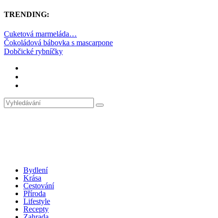
TRENDING:
Cuketová marmeláda…
Čokoládová bábovka s mascarpone
Dobčické rybníčky
Bydlení
Krása
Cestování
Příroda
Lifestyle
Recepty
Zahrada