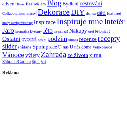
Blog
cestování
Bydlení
advent
Bez reklam
Beton
Dekorace
DIY
děti
doma
featured
Collaborations
cukroví
Inspiruje mne
Inteiér
Inspirace
hrady zámky zříceniny
Jaro
léto
Nákupy
květiny
orel bělohlavý
kosmetika
na zahradě
recepty
Ostatní
podzim
recenze
OVOCNÉ
pečení
příroda
slider
Spoluprace
U nás
U nás doma
snídaně
Velikonoce
Zahrada
Vánoce
zima
výlety
ze života
Záhrada/Garden
šití
Šiju...
Reklama