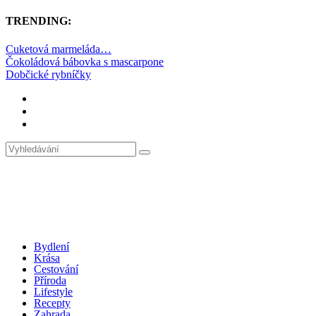
TRENDING:
Cuketová marmeláda…
Čokoládová bábovka s mascarpone
Dobčické rybníčky
Bydlení
Krása
Cestování
Příroda
Lifestyle
Recepty
Zahrada