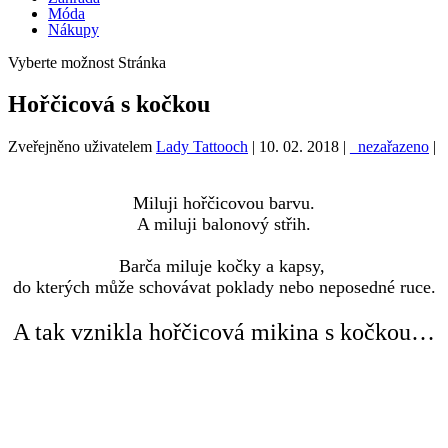
Móda
Nákupy
Vyberte možnost Stránka
Hořčicová s kočkou
Zveřejněno uživatelem
Lady Tattooch
|
10. 02. 2018
|
_nezařazeno
|
Miluji hořčicovou barvu.
A miluji balonový střih.
Barča miluje kočky
a kapsy,
do kterých může schovávat poklady nebo neposedné ruce.
A tak vznikla hořčicová mikina s kočkou…