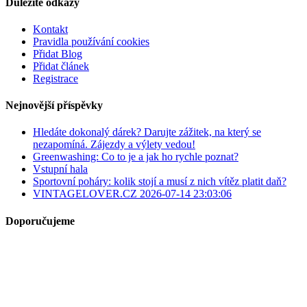
Důležité odkazy
Kontakt
Pravidla používání cookies
Přidat Blog
Přidat článek
Registrace
Nejnovější příspěvky
Hledáte dokonalý dárek? Darujte zážitek, na který se
nezapomíná. Zájezdy a výlety vedou!
Greenwashing: Co to je a jak ho rychle poznat?
Vstupní hala
Sportovní poháry: kolik stojí a musí z nich vítěz platit daň?
VINTAGELOVER.CZ 2026-07-14 23:03:06
Doporučujeme