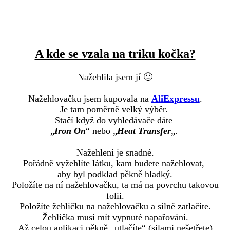
A kde se vzala na triku kočka?
Nažehlila jsem jí 🙂
Nažehlovačku jsem kupovala na
AliExpressu
.
Je tam poměrně velký výběr.
Stačí když do vyhledávače dáte
„
Iron On
“ nebo „
Heat Transfer
„.
Nažehlení je snadné.
Pořádně vyžehlíte látku, kam budete nažehlovat,
aby byl podklad pěkně hladký.
Položíte na ní nažehlovačku, ta má na povrchu takovou
folii.
Položíte žehličku na nažehlovačku a silně zatlačíte.
Žehlička musí mít vypnuté napařování.
Až celou aplikaci pěkně „utlačíte“ (silami nešetřete)