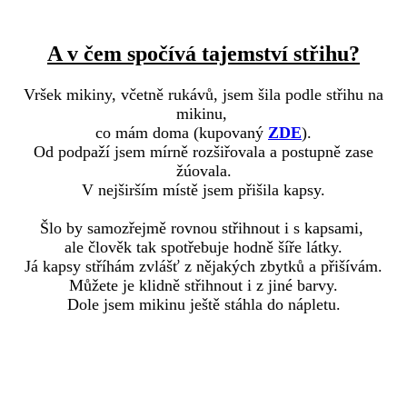
A v čem spočívá tajemství střihu?
Vršek mikiny, včetně rukávů, jsem šila podle střihu na
mikinu,
co mám doma (kupovaný
ZDE
).
Od podpaží jsem mírně rozšiřovala a postupně zase
žúovala.
V nejširším místě jsem přišila kapsy.
Šlo by samozřejmě rovnou střihnout i s kapsami,
ale člověk tak spotřebuje hodně šíře látky.
Já kapsy stříhám zvlášť z nějakých zbytků a přišívám.
Můžete je klidně střihnout i z jiné barvy.
Dole jsem mikinu ještě stáhla do nápletu.