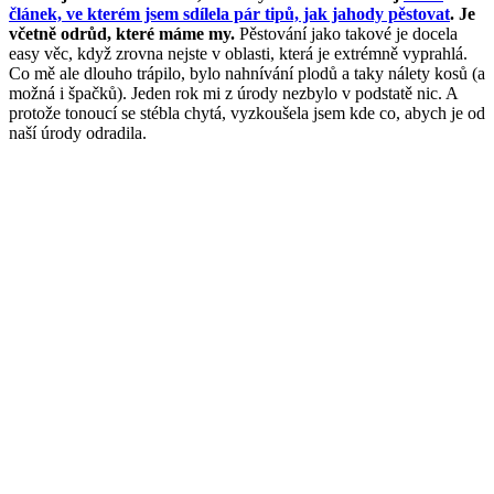
článek, ve kterém jsem sdílela pár tipů, jak jahody pěstovat
. Je
včetně odrůd, které máme my.
Pěstování jako takové je docela
easy věc, když zrovna nejste v oblasti, která je extrémně vyprahlá.
Co mě ale dlouho trápilo, bylo nahnívání plodů a taky nálety kosů (a
možná i špačků). Jeden rok mi z úrody nezbylo v podstatě nic. A
protože tonoucí se stébla chytá, vyzkoušela jsem kde co, abych je od
naší úrody odradila.