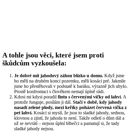
A tohle jsou věci, které jsem proti
škůdcům vyzkoušela:
Je dobré mít jahodový záhon blízko u domu.
Když jsme
ho měli na druhém konci pozemku, měli kosáci pré. Jakmile
jsme ho přestěhovali v podstatě k baráku, výrazně jich ubylo.
Prostě konfrontaci s člověkem nemají úplně rádi.
Kdosi mi kdysi poradil
fintu s červenými víčky od lahví
. A
protože funguje, posílám ji dál.
Stačí v době, kdy jahody
nasadí zelené plody, mezi keříky poházet červená víčka z
pet lahví.
Kosáci si myslí, že jsou to sladké jahody, sednou,
klovnou a zjistí, že jahoda to není. Takže odletí o dům dál a
už se nevrátí – nejsou úplní blbečci a pamatují si, že tady
sladké jahody nejsou.