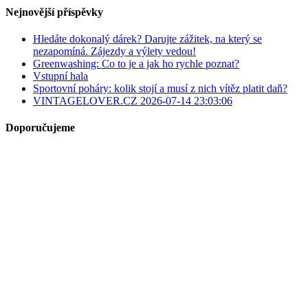
Nejnovější příspěvky
Hledáte dokonalý dárek? Darujte zážitek, na který se
nezapomíná. Zájezdy a výlety vedou!
Greenwashing: Co to je a jak ho rychle poznat?
Vstupní hala
Sportovní poháry: kolik stojí a musí z nich vítěz platit daň?
VINTAGELOVER.CZ 2026-07-14 23:03:06
Doporučujeme