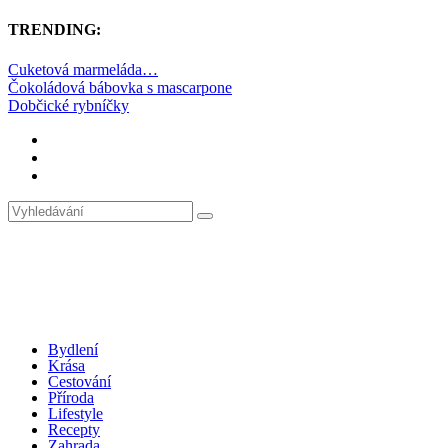
TRENDING:
Cuketová marmeláda…
Čokoládová bábovka s mascarpone
Dobčické rybníčky
Bydlení
Krása
Cestování
Příroda
Lifestyle
Recepty
Zahrada