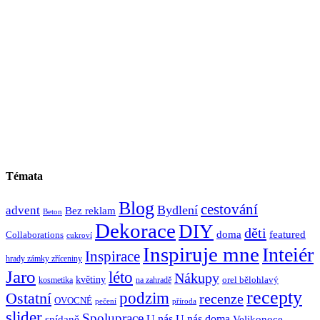
Témata
Blog
cestování
Bydlení
advent
Bez reklam
Beton
Dekorace
DIY
děti
doma
featured
Collaborations
cukroví
Inspiruje mne
Inteiér
Inspirace
hrady zámky zříceniny
Jaro
léto
Nákupy
květiny
orel bělohlavý
kosmetika
na zahradě
recepty
Ostatní
podzim
recenze
OVOCNÉ
pečení
příroda
slider
Spoluprace
U nás
U nás doma
snídaně
Velikonoce