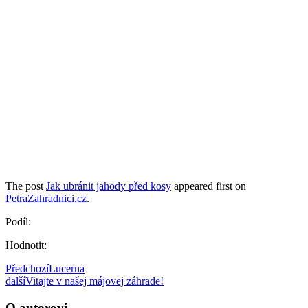
The post
Jak ubránit jahody před kosy
appeared first on
PetraZahradnici.cz
.
Podíl:
Hodnotit:
Předchozí
Lucerna
další
Vitajte v našej májovej záhrade!
O autorovi