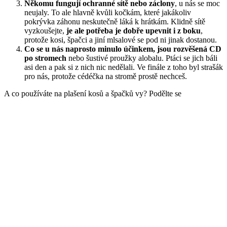
Někomu fungují ochranné sítě nebo záclony
, u nás se moc
neujaly. To ale hlavně kvůli kočkám, které jakákoliv
pokrývka záhonu neskutečně láká k hrátkám. Klidně sítě
vyzkoušejte,
je ale potřeba je dobře upevnit i z boku
,
protože kosi, špačci a jiní mlsalové se pod ni jinak dostanou.
Co se u nás naprosto minulo účinkem, jsou rozvěšená CD
po stromech
nebo šustivé proužky alobalu. Ptáci se jich báli
asi den a pak si z nich nic nedělali. Ve finále z toho byl strašák
pro nás, protože cédéčka na stromě prostě nechceš.
A co používáte na plašení kosů a špačků vy? Podělte se