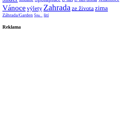
Zahrada
Vánoce
zima
výlety
ze života
Záhrada/Garden
šití
Šiju...
Reklama