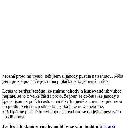
Možná proto mi trvalo, než jsem si jahody pustila na zahradu. Měla
jsem prostě pocit, že je s nima piplačka, a to já nemám ráda.
Letos je to třetí sezóna, co máme jahody a kupované už vůbec
nejíme.
Je to z velké části i proto, že jsem se dočetla, že jahody a
špenát jsou na polích často chemicky hnojené a chemii si přenesou
do plodů. Netuším, jestli je to nějaká fake news nebo ne,
každopádně pro mě to byl impuls, abychom se do jejich pěstování
pustili doma.
Jestli s jahodami začínáte, mohl by se vám hodit můj
starší