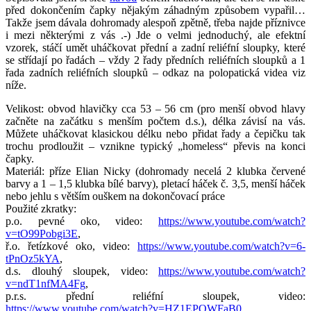
před dokončením čapky nějakým záhadným způsobem vypařil…
Takže jsem dávala dohromady alespoň zpětně, třeba najde příznivce
i mezi některými z vás .-) Jde o velmi jednoduchý, ale efektní
vzorek, stáčí umět uháčkovat přední a zadní reliéfní sloupky, které
se střídají po řadách – vždy 2 řady předních reliéfních sloupků a 1
řada zadních reliéfních sloupků – odkaz na polopatická videa viz
níže.
Velikost: obvod hlavičky cca 53 – 56 cm (pro menší obvod hlavy
začněte na začátku s menším počtem d.s.), délka závisí na vás.
Můžete uháčkovat klasickou délku nebo přidat řady a čepičku tak
trochu prodloužit – vznikne typický „homeless“ převis na konci
čapky.
Materiál: příze Elian Nicky (dohromady necelá 2 klubka červené
barvy a 1 – 1,5 klubka bílé barvy), pletací háček č. 3,5, menší háček
nebo jehlu s větším ouškem na dokončovací práce
Použité zkratky:
p.o. pevné oko, video:
https://www.youtube.com/watch?
v=tO99Pobgi3E
,
ř.o. řetízkové oko, video:
https://www.youtube.com/watch?v=6-
tPnOz5kYA
,
d.s. dlouhý sloupek, video:
https://www.youtube.com/watch?
v=ndT1nfMA4Fg
,
p.r.s. přední reliéfní sloupek, video:
https://www.youtube.com/watch?v=HZ1EPQWFaB0
,