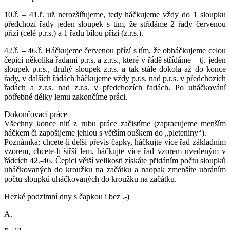
10.ř. – 41.ř. už nerozšiřujeme, tedy háčkujeme vždy do 1 sloupku
předchozí řady jeden sloupek s tím, že střídáme 2 řady červenou
přízí (celé p.r.s.) a 1 řadu bílou přízí (z.r.s.).
42.ř. – 46.ř. Háčkujeme červenou přízí s tím, že obháčkujeme celou
čepici několika řadami p.r.s. a z.r.s., které v řádě střídáme – tj. jeden
sloupek p.r.s., druhý sloupek z.r.s. a tak stále dokola až do konce
řady, v dalších řádách háčkujeme vždy p.r.s. nad p.r.s. v předchozích
řadách a z.r.s. nad z.r.s. v předchozích řadách. Po uháčkování
potřebné délky lemu zakončíme práci.
Dokončovací práce
Všechny konce nití z rubu práce začistíme (zapracujeme menším
háčkem či zapošijeme jehlou s větším ouškem do „pleteniny“).
Poznámka: chcete-li delší převis čapky, háčkujte více řad základním
vzorem, chcete-li šiřší lem, háčkujte více řad vzorem uvedeným v
řádcích 42.-46. Čepici větší velikosti získáte přidáním počtu sloupků
uháčkovaných do kroužku na začátku a naopak zmenšíte ubráním
počtu sloupků uháčkovaných do kroužku na začátku.
Hezké podzimní dny s čapkou i bez .-)
A.