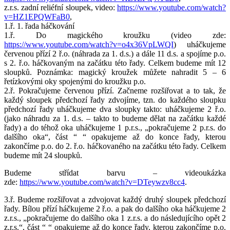
z.r.s. zadní reliéfní sloupek, video:
https://www.youtube.com/watch?
v=HZ1EPQWFaB0
,
1.ř. 1. řada háčkování
1.ř. Do magického kroužku (video zde:
https://www.youtube.com/watch?v=o4x36VpLWQI
) uháčkujeme
červenou přízí 2 ř.o. (náhrada za 1. d.s.) a dále 11 d.s. a spojíme p.o.
s 2. ř.o. háčkovaným na začátku této řady. Celkem budeme mít 12
sloupků. Poznámka: magický kroužek můžete nahradit 5 – 6
řetízkovými oky spojenými do kroužku p.o.
2.ř. Pokračujeme červenou přízí. Začneme rozšiřovat a to tak, že
každý sloupek předchozí řady zdvojíme, tzn. do každého sloupku
předchozí řady uháčkujeme dva sloupky takto: uháčkujeme 2 ř.o.
(jako náhradu za 1. d.s. – takto to budeme dělat na začátku každé
řady) a do téhož oka uháčkujeme 1 p.r.s., „pokračujeme 2 p.r.s. do
dalšího oka“, část “ “ opakujeme až do konce řady, kterou
zakončíme p.o. do 2. ř.o. háčkovaného na začátku této řady. Celkem
budeme mít 24 sloupků.
Budeme střídat barvu – videoukázka
zde:
https://www.youtube.com/watch?v=DTeywzv8cc4
.
3.ř. Budeme rozšiřovat a zdvojovat každý druhý sloupek předchozí
řady. Bílou přízí háčkujeme 2 ř.o. a pak do dalšího oka háčkujeme 2
z.r.s., „pokračujeme do dalšího oka 1 z.r.s. a do následujícího opět 2
z.r.s.“, část “ “ opakujeme až do konce řady, kterou zakončíme p.o.