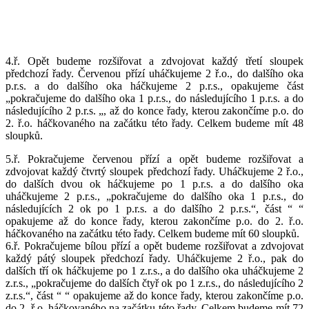
4.ř. Opět budeme rozšiřovat a zdvojovat každý třetí sloupek
předchozí řady. Červenou přízí uháčkujeme 2 ř.o., do dalšího oka
p.r.s. a do dalšího oka háčkujeme 2 p.r.s., opakujeme část
„pokračujeme do dalšího oka 1 p.r.s., do následujícího 1 p.r.s. a do
následujícího 2 p.r.s. „, až do konce řady, kterou zakončíme p.o. do
2. ř.o. háčkovaného na začátku této řady. Celkem budeme mít 48
sloupků.
5.ř. Pokračujeme červenou přízí a opět budeme rozšiřovat a
zdvojovat každý čtvrtý sloupek předchozí řady. Uháčkujeme 2 ř.o.,
do dalších dvou ok háčkujeme po 1 p.r.s. a do dalšího oka
uháčkujeme 2 p.r.s., „pokračujeme do dalšího oka 1 p.r.s., do
následujících 2 ok po 1 p.r.s. a do dalšího 2 p.r.s.“, část “ “
opakujeme až do konce řady, kterou zakončíme p.o. do 2. ř.o.
háčkovaného na začátku této řady. Celkem budeme mít 60 sloupků.
6.ř. Pokračujeme bílou přízí a opět budeme rozšiřovat a zdvojovat
každý pátý sloupek předchozí řady. Uháčkujeme 2 ř.o., pak do
dalších tří ok háčkujeme po 1 z.r.s., a do dalšího oka uháčkujeme 2
z.r.s., „pokračujeme do dalších čtyř ok po 1 z.r.s., do následujícího 2
z.r.s.“, část “ “ opakujeme až do konce řady, kterou zakončíme p.o.
do 2. ř.o. háčkovaného na začátku této řady. Celkem budeme mít 72