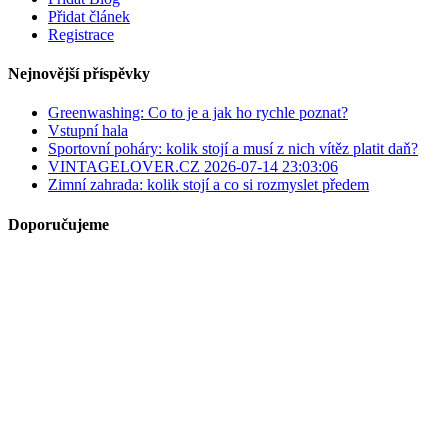
Přidat článek
Registrace
Nejnovější příspěvky
Greenwashing: Co to je a jak ho rychle poznat?
Vstupní hala
Sportovní poháry: kolik stojí a musí z nich vítěz platit daň?
VINTAGELOVER.CZ 2026-07-14 23:03:06
Zimní zahrada: kolik stojí a co si rozmyslet předem
Doporučujeme