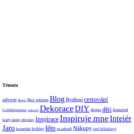
Témata
Blog
cestování
Bydlení
advent
Bez reklam
Beton
Dekorace
DIY
děti
doma
featured
Collaborations
cukroví
Inspiruje mne
Inteiér
Inspirace
hrady zámky zříceniny
Jaro
léto
Nákupy
květiny
orel bělohlavý
kosmetika
na zahradě