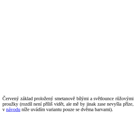
Červený základ proložený smetanově bílými a světlounce růžovými
proužky (rozdíl není příliš vidět, ale mě by jinak zase nevyšla příze,
v
návodu
níže uvádím variantu pouze se dvěma barvami).