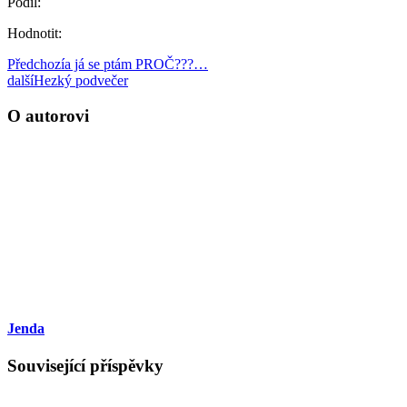
Podíl:
Hodnotit:
Předchozí
a já se ptám PROČ???…
další
Hezký podvečer
O autorovi
Jenda
Související příspěvky