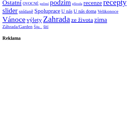
recepty
Ostatní
podzim
recenze
OVOCNÉ
pečení
příroda
slider
Spoluprace
U nás
U nás doma
snídaně
Velikonoce
Zahrada
Vánoce
zima
výlety
ze života
Záhrada/Garden
šití
Šiju...
Reklama