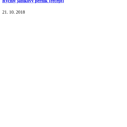
Rýchly jablkový perník {recept}
21. 10. 2018