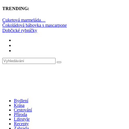
TRENDING:
Cuketová marmeláda…
Čokoládová bábovka s mascarpone
Dobčické rybníčky
Bydlení
Krása
Cestování
Příroda
Lifestyle
Recepty
Zahrada