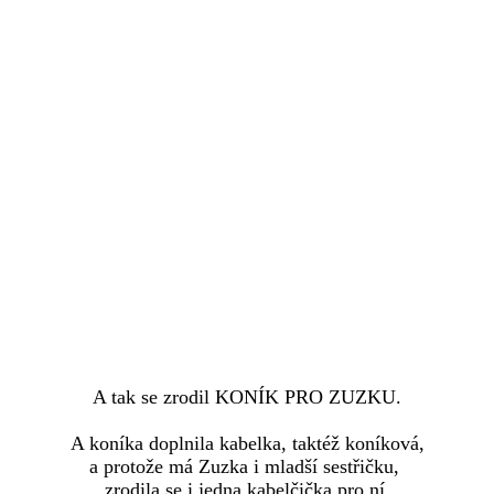
A tak se zrodil KONÍK PRO ZUZKU.
A koníka doplnila kabelka, taktéž koníková,
a protože má Zuzka i mladší sestřičku,
zrodila se i jedna kabelčička pro ní.