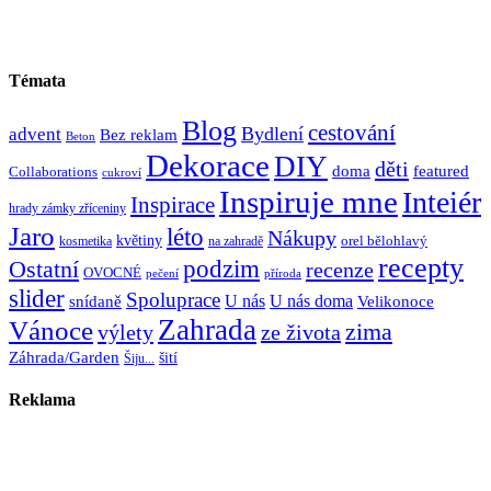
Témata
Blog
cestování
Bydlení
advent
Bez reklam
Beton
Dekorace
DIY
děti
doma
featured
Collaborations
cukroví
Inspiruje mne
Inteiér
Inspirace
hrady zámky zříceniny
Jaro
léto
Nákupy
květiny
orel bělohlavý
kosmetika
na zahradě
recepty
Ostatní
podzim
recenze
OVOCNÉ
pečení
příroda
slider
Spoluprace
U nás
U nás doma
snídaně
Velikonoce
Zahrada
Vánoce
zima
výlety
ze života
Záhrada/Garden
šití
Šiju...
Reklama