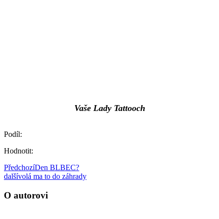
Vaše Lady Tattooch
Podíl:
Hodnotit:
Předchozí
Den BLBEC?
další
volá ma to do záhrady
O autorovi