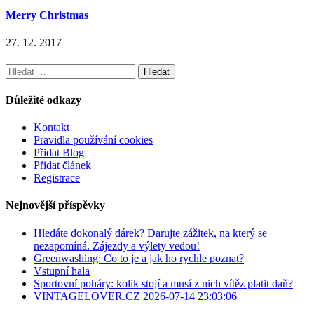
Merry Christmas
27. 12. 2017
Vyhledávání
Důležité odkazy
Kontakt
Pravidla používání cookies
Přidat Blog
Přidat článek
Registrace
Nejnovější příspěvky
Hledáte dokonalý dárek? Darujte zážitek, na který se
nezapomíná. Zájezdy a výlety vedou!
Greenwashing: Co to je a jak ho rychle poznat?
Vstupní hala
Sportovní poháry: kolik stojí a musí z nich vítěz platit daň?
VINTAGELOVER.CZ 2026-07-14 23:03:06