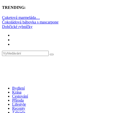
TRENDING:
Cuketová marmeláda…
Čokoládová bábovka s mascarpone
Dobčické rybníčky
Bydlení
Krása
Cestování
Příroda
Lifestyle
Recepty
Zahrada