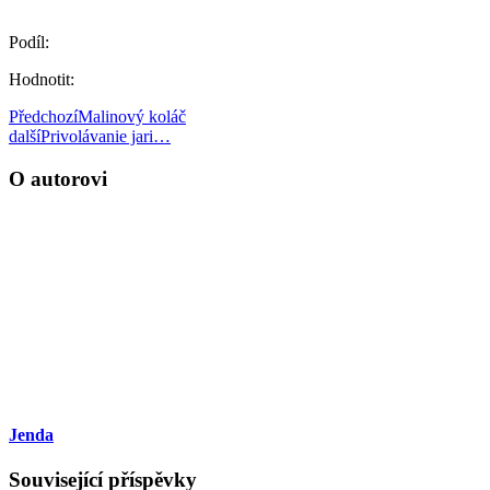
Podíl:
Hodnotit:
Předchozí
Malinový koláč
další
Privolávanie jari…
O autorovi
Jenda
Související příspěvky