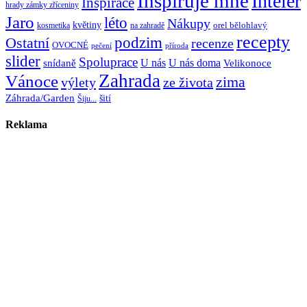
Inspiruje mne
Inteiér
Inspirace
hrady zámky zříceniny
Jaro
léto
Nákupy
květiny
orel bělohlavý
kosmetika
na zahradě
recepty
Ostatní
podzim
recenze
OVOCNÉ
pečení
příroda
slider
Spoluprace
U nás
U nás doma
snídaně
Velikonoce
Zahrada
Vánoce
zima
výlety
ze života
Záhrada/Garden
šití
Šiju...
Reklama