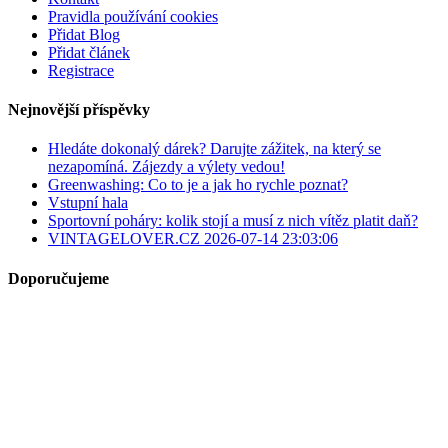
Pravidla používání cookies
Přidat Blog
Přidat článek
Registrace
Nejnovější příspěvky
Hledáte dokonalý dárek? Darujte zážitek, na který se
nezapomíná. Zájezdy a výlety vedou!
Greenwashing: Co to je a jak ho rychle poznat?
Vstupní hala
Sportovní poháry: kolik stojí a musí z nich vítěz platit daň?
VINTAGELOVER.CZ 2026-07-14 23:03:06
Doporučujeme