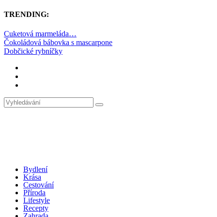
TRENDING:
Cuketová marmeláda…
Čokoládová bábovka s mascarpone
Dobčické rybníčky
Bydlení
Krása
Cestování
Příroda
Lifestyle
Recepty
Zahrada