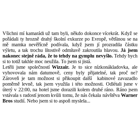
Všichni mí kamarádi už tam byli, někdo dokonce vícekrát. Když se
pořádali ty hrozně drahý školní exkurze po Evropě, většinou se na
mě mamka nevěřícně podívala, když jsem jí prozradila částku
výletu, a tak trochu lítostivě odmítavě zakroutila hlavou.
Já jsem
nakonec stejně ráda, že to tehdy na gymplu nevyšlo.
Tehdy bych
si to totiž takhle moc neužila. To jsem si jistá.
Letěli jsme společností
Wizzair.
Je to sice nízkonákladovka, ale
vyhovovala nám datumově, ceny byly přijatelné, tak proč ne?
Zároveň je tam možnost si přikoupit další kabinové zavazadlo
poměrně levně, tak jsem využila i této možnosti. Odlétali jsme v
úterý v 22:00, na hotel jsme dorazili kolem druhé ráno. Ráno jsem
vstávala s radostí jenom kvůli tomu, že nás čekala návštěva
Warner
Bros
studií. Nebo jsem si to aspoň myslela...