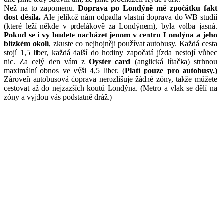
Než na to zapomenu.
Doprava po Londýně mě zpočátku fakt
dost děsila.
Ale jelikož nám odpadla vlastní doprava do WB studií
(které leží někde v prdelákově za Londýnem), byla volba jasná.
Pokud se i vy budete nacházet jenom v centru Londýna a jeho
blízkém okolí
, zkuste co nejhojněji používat autobusy. Každá cesta
stojí 1,5 liber, každá další do hodiny započatá jízda nestojí vůbec
nic. Za celý den vám z
Oyster card
(anglická lítačka) strhnou
maximální obnos ve výši 4,5 liber. (
Platí pouze pro autobusy.)
Zároveň autobusová doprava nerozlišuje žádné zóny, takže můžete
cestovat až do nejzazších koutů Londýna. (Metro a vlak se dělí na
zóny a vyjdou vás podstatně dráž.)