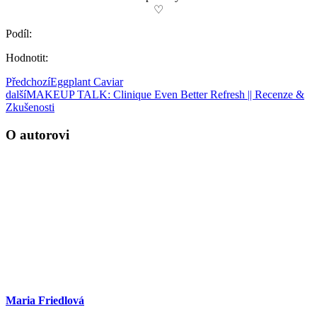
♡
Podíl:
Hodnotit:
Předchozí
Eggplant Caviar
další
MAKEUP TALK: Clinique Even Better Refresh || Recenze &
Zkušenosti
O autorovi
Maria Friedlová