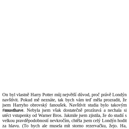
On byl vlastně Harry Potter můj největší důvod, proč právě Londýn
navštívit. Pokud mě neznáte, tak bych vám teď měla prozradit, že
jsem Harryho obrovský fanoušek. Navštívit studia bylo takovým
#
musthave
. Nebyla jsem však dostatečně prozíravá a nechala si
utéct vstupenky od Warner Bros. Jakmile jsem zjistila, že do studií s
velkou pravděpodobností nevkročím, chtěla jsem celý Londýn hodit
za hlavu. (To bych ale musela mít storno rezervačku, žejo. Ha,