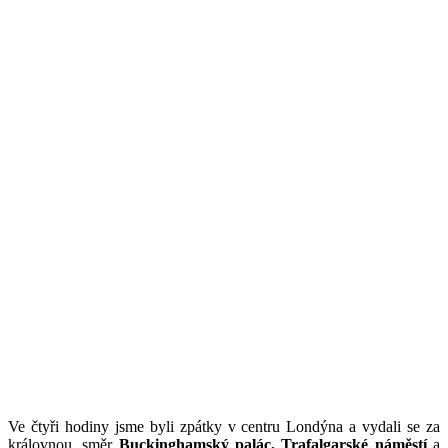
Ve čtyři hodiny jsme byli zpátky v centru Londýna a vydali se za
královnou, směr
Buckinghamský palác, Trafalgarské náměstí
a