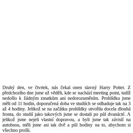
Druhý den, ve čtvrtek, nás čekal onen slavný Harry Potter. Z
předchozího dne jsme už věděli, kde se nachází meeting point, tudíž
nedošlo k žádným zmatkům ani nedorozuměním. Prohlídku jsme
měli od 11 hodin, doporučená doba ve studiích se odhaduje tak na 3
až 4 hodiny. Jelikož se na začátku prohlídky utvořila docela dlouhá
fronta, do studií jako takových jsme se dostali po půl dvanácté. A
jelikož jsme nejeli vlastní dopravou, a byli jsme tak závislí na
autobusu, měli jsme asi tak dvě a půl hodiny na to, abychom si
všechno prošli.