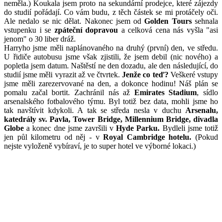
neměla.) Koukala jsem proto na sekundární prodejce, které zájezdy
do studií pořádají. Co vám budu, z těch částek se mi protáčely oči.
Ale nedalo se nic dělat. Nakonec jsem od
Golden Tours
sehnala
vstupenku i se
zpáteční dopravou
a celková cena nás vyšla "asi
jenom" o 30 liber dráž.
Harryho jsme měli naplánovaného na druhý (první) den, ve středu.
U řidiče autobusu jsme však zjistili, že jsem debil (nic nového) a
popletla jsem datum. Naštěstí ne den dozadu, ale den následující, do
studií jsme měli vyrazit až ve čtvrtek.
Jenže co teď?
Veškeré vstupy
jsme měli zarezervované na den, a dokonce hodinu! Náš plán se
pomalu začal bortit. Zachránil nás až
Emirates Stadium
, sídlo
arsenalského fotbalového týmu. Byl totiž bez data, mohli jsme ho
tak navštívit kdykoli. A tak se středa nesla v duchu
Arsenalu,
katedrály sv. Pavla, Tower Bridge, Millennium Bridge, divadla
Globe
a konec dne jsme završili v
Hyde Parku.
Bydleli jsme totiž
jen půl kilometru od něj - v
Royal Cambridge hotelu.
(Pokud
nejste vyloženě vybíraví, je to super hotel ve výborné lokaci.)