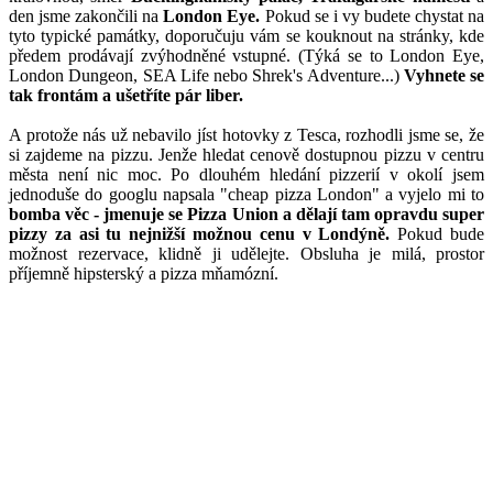
den jsme zakončili na
London Eye.
Pokud se i vy budete chystat na
tyto typické památky, doporučuju vám se kouknout na stránky, kde
předem prodávají zvýhodněné vstupné. (Týká se to London Eye,
London Dungeon, SEA Life nebo Shrek's Adventure...)
Vyhnete se
tak frontám a ušetříte pár liber.
A protože nás už nebavilo jíst hotovky z Tesca, rozhodli jsme se, že
si zajdeme na pizzu. Jenže hledat cenově dostupnou pizzu v centru
města není nic moc. Po dlouhém hledání pizzerií v okolí jsem
jednoduše do googlu napsala "cheap pizza London" a vyjelo mi to
bomba věc - jmenuje se Pizza Union a dělají tam opravdu super
pizzy za asi tu nejnižší možnou cenu v Londýně.
Pokud bude
možnost rezervace, klidně ji udělejte. Obsluha je milá, prostor
příjemně hipsterský a pizza mňamózní.