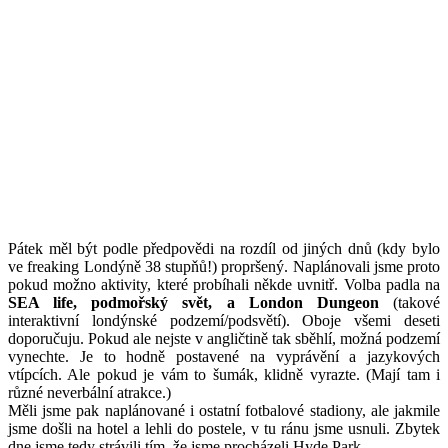
Pátek měl být podle předpovědi na rozdíl od jiných dnů (kdy bylo
ve freaking Londýně 38 stupňů!) propršený. Naplánovali jsme proto
pokud možno aktivity, které probíhali někde uvnitř. Volba padla na
SEA life, podmořský svět, a London Dungeon
(takové
interaktivní londýnské podzemí/podsvětí). Oboje všemi deseti
doporučuju. Pokud ale nejste v angličtině tak sběhlí, možná podzemí
vynechte. Je to hodně postavené na vyprávění a jazykových
vtípcích. Ale pokud je vám to šumák, klidně vyrazte. (Mají tam i
různé neverbální atrakce.)
Měli jsme pak naplánované i ostatní fotbalové stadiony, ale jakmile
jsme došli na hotel a lehli do postele, v tu ránu jsme usnuli. Zbytek
dne jsme tedy strávili tím, že jsme procházeli Hyde Park.