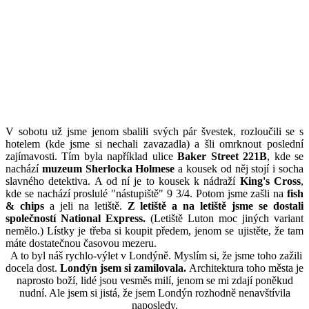
V sobotu už jsme jenom sbalili svých pár švestek, rozloučili se s
hotelem (kde jsme si nechali zavazadla) a šli omrknout poslední
zajímavosti. Tím byla například ulice
Baker Street 221B
, kde se
nachází
muzeum Sherlocka Holmese
a kousek od něj stojí i socha
slavného detektiva. A od ní je to kousek k nádraží
King's Cross
,
kde se nachází proslulé "nástupiště" 9 3/4. Potom jsme zašli na
fish
& chips
a jeli na letiště.
Z letiště a na letiště jsme se dostali
společností National Express.
(Letiště Luton moc jiných variant
nemělo.) Lístky je třeba si koupit předem, jenom se ujistěte, že tam
máte dostatečnou časovou mezeru.
A to byl náš rychlo-výlet v Londýně. Myslím si, že jsme toho zažili
docela dost.
Londýn jsem si zamilovala.
Architektura toho města je
naprosto boží, lidé jsou vesměs milí, jenom se mi zdají poněkud
nudní. Ale jsem si jistá, že jsem Londýn rozhodně nenavštívila
naposledy.