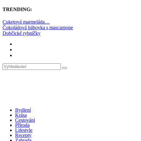
TRENDING:
Cuketová marmeláda…
Čokoládová bábovka s mascarpone
Dobčické rybníčky
Bydlení
Krása
Cestování
Příroda
Lifestyle
Recepty
Zahrada