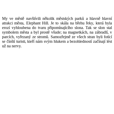
My ve městě navštívili několik městských parků a hlavně hlavní
atrakci města, Elephant Hill. Je to skála na břehu řeky, která byla
erozí vyhloubena do tvaru připomínajícího slona. Tak se slon stal
symbolem města a byl prostě všude; na magnetkách, na zábradlí, v
parcích, vyřezaný ze stromů. Samozřejmě ze všech stran byli fotící
se čínští turisti, kteří nám svým hlukem a bezohledností začínají lést
už na nervy.