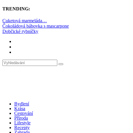
TRENDING:
Cuketová marmeláda…
Čokoládová bábovka s mascarpone
Dobčické rybníčky
Bydlení
Krása
Cestování
Příroda
Lifestyle
Recepty
Zahrada