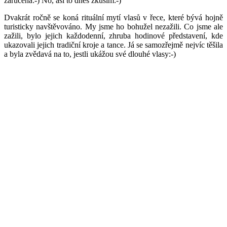
zaručena:-) No, asi to dnes zkusím:-)
Dvakrát ročně se koná rituální mytí vlasů v řece, které bývá hojně
turisticky navštěvováno. My jsme ho bohužel nezažili. Co jsme ale
zažili, bylo jejich každodenní, zhruba hodinové představení, kde
ukazovali jejich tradiční kroje a tance. Já se samozřejmě nejvíc těšila
a byla zvědavá na to, jestli ukážou své dlouhé vlasy:-)