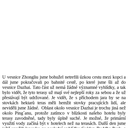
U vesnice Zhongliu jsme bohužel netrefili úzkou cestu mezi kopci a
dál jsme pokračovali po bahnité cestě, po které jsme šli až do
vesnice Dazhai. Tato část už nemá žádné významné vyhlídky, a tak
bylo vidět, že tyto terasy už mají své nejlepší roky za sebou a že už
přestávají být udržované. Je vidět, že s příchodem jara by se na
stovkách hektarů teras měli hemžit stovky pracujících lidí, ale
neviděli jsme žádné. Oblast okolo vesnice Dazhai je trochu jiná než
okolo Ping´anu, protože zatímco v blízkosti našeho hotelu byly
terasy zavodněné, tady byly úplně suché. Je možné, že primární
využití vody začíná být v hotelech než na terasách. Další den jsme