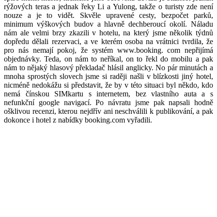
rýžových teras a jednak řeky Li a Yulong, takže o turisty zde není
nouze a je to vidět. Skvěle upravené cesty, bezpočet parků,
minimum výškových budov a hlavně dechberoucí okolí. Náladu
nám ale velmi brzy zkazili v hotelu, na který jsme několik týdnů
dopředu dělali rezervaci, a ve kterém osoba na vrátnici tvrdila, že
pro nás nemají pokoj, že systém www.booking. com nepřijímá
objednávky. Teda, on nám to neříkal, on to řekl do mobilu a pak
nám to nějaký hlasový překladač hlásil anglicky. No pár minutách a
mnoha sprostých slovech jsme si raději našli v blízkosti jiný hotel,
nicméně nedokážu si představit, že by v této situaci byl někdo, kdo
nemá čínskou SIMkartu s internetem, bez vlastního auta a s
nefunkční google navigací. Po návratu jsme pak napsali hodně
ošklivou recenzi, kterou nejdřív ani neschválili k publikování, a pak
dokonce i hotel z nabídky booking.com vyřadili.