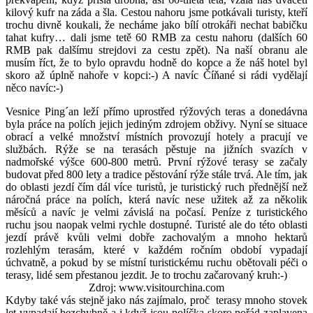
kilový kufr na záda a šla. Cestou nahoru jsme potkávali turisty, kteří
trochu divně koukali, že necháme jako bílí otrokáři nechat babičku
tahat kufry… dali jsme tetě 60 RMB za cestu nahoru (dalších 60
RMB pak dalšímu strejdovi za cestu zpět). Na naší obranu ale
musím říct, že to bylo opravdu hodně do kopce a že náš hotel byl
skoro až úplně nahoře v kopci:-) A navíc Číňané si rádi vydělají
něco navíc:-)
Vesnice Ping´an leží přímo uprostřed rýžových teras a donedávna
byla práce na polích jejich jediným zdrojem obživy. Nyní se situace
obrací a velké množství místních provozují hotely a pracují ve
službách. Rýže se na terasách pěstuje na jižních svazích v
nadmořské výšce 600-800 metrů. První rýžové terasy se začaly
budovat před 800 lety a tradice pěstování rýže stále trvá. Ale tím, jak
do oblasti jezdí čím dál více turistů, je turistický ruch přednější než
náročná práce na polích, která navíc nese užitek až za několik
měsíců a navíc je velmi závislá na počasí. Peníze z turistického
ruchu jsou naopak velmi rychle dostupné. Turisté ale do této oblasti
jezdí právě kvůli velmi dobře zachovalým a mnoho hektarů
rozlehlým terasám, které v každém ročním období vypadají
úchvatně, a pokud by se místní turistickému ruchu obětovali péči o
terasy, lidé sem přestanou jezdit. Je to trochu začarovaný kruh:-)
Zdroj: www.visitourchina.com
Kdyby také vás stejně jako nás zajímalo, proč terasy mnoho stovek
let vypadají bezchybně a i když jsou políčka skoro pořád zaplavena