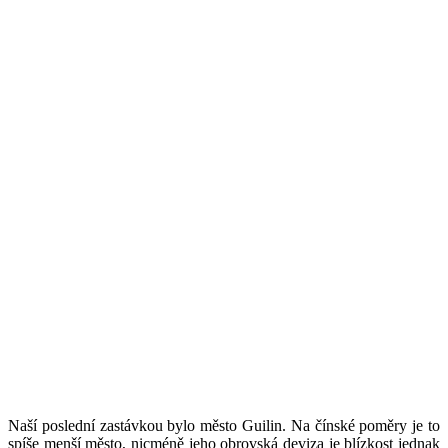
Naší poslední zastávkou bylo město Guilin. Na čínské poměry je to
spíše menší město, nicméně jeho obrovská deviza je blízkost jednak