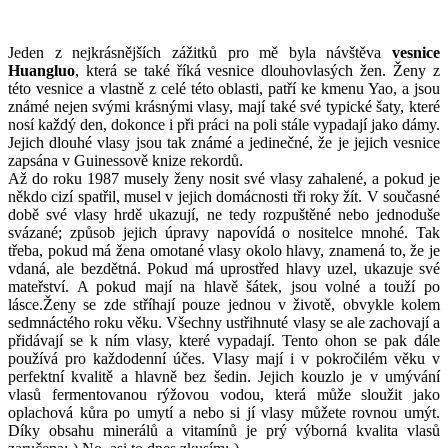
Jeden z nejkrásnějších zážitků pro mě byla návštěva
vesnice
Huangluo
, která se také říká vesnice dlouhovlasých žen. Ženy z
této vesnice a vlastně z celé této oblasti, patří ke kmenu Yao, a jsou
známé nejen svými krásnými vlasy, mají také své typické šaty, které
nosí každý den, dokonce i při práci na poli stále vypadají jako dámy.
Jejich dlouhé vlasy jsou tak známé a jedinečné, že je jejich vesnice
zapsána v Guinessově knize rekordů.
Až do roku 1987 musely ženy nosit své vlasy zahalené, a pokud je
někdo cizí spatřil, musel v jejich domácnosti tři roky žít. V současné
době své vlasy hrdě ukazují, ne tedy rozpuštěné nebo jednoduše
svázané; způsob jejich úpravy napovídá o nositelce mnohé. Tak
třeba, pokud má žena omotané vlasy okolo hlavy, znamená to, že je
vdaná, ale bezdětná. Pokud má uprostřed hlavy uzel, ukazuje své
mateřství. A pokud mají na hlavě šátek, jsou volné a touží po
lásce.Ženy se zde stříhají pouze jednou v životě, obvykle kolem
sedmnáctého roku věku. Všechny ustřihnuté vlasy se ale zachovají a
přidávají se k ním vlasy, které vypadají. Tento ohon se pak dále
používá pro každodenní účes. Vlasy mají i v pokročilém věku v
perfektní kvalitě a hlavně bez šedin. Jejich kouzlo je v umývání
vlasů fermentovanou rýžovou vodou, která může sloužit jako
oplachová kůra po umytí a nebo si jí vlasy můžete rovnou umýt.
Díky obsahu minerálů a vitamínů je prý výborná kvalita vlasů