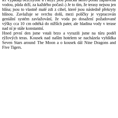
vodou, půda drží, za každého počasí:-) Je to tím, že terasy nejsou jen
hlína; jsou to vlastně malé zdi z cihel, které jsou následně překryty
hlínou. Zavlažuje se svrchu dolů, mezi políčky je vypracován
geniální systém zavlažování, že voda po dosažení požadované
výšky cca 10 cm odtéká do nižších pater, ale hladina vody v terase
nad ní je stále konstantní.
Hned první den jsme vstali brzo a vyrazili jsme na túru podél
rýžových teras. Kousek nad naším hotelem se nacházela vyhlídka
Seven Stars around The Moon a o kousek dál Nine Dragons and
Five Tigers.