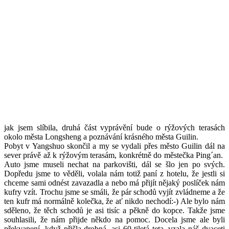
jak jsem slíbila, druhá část vyprávění bude o rýžových terasách
okolo města Longsheng a poznávání krásného města Guilin.
Pobyt v Yangshuo skončil a my se vydali přes město Guilin dál na
sever právě až k rýžovým terasám, konkrétně do městečka Ping´an.
Auto jsme museli nechat na parkovišti, dál se šlo jen po svých.
Dopředu jsme to věděli, volala nám totiž paní z hotelu, že jestli si
chceme sami odnést zavazadla a nebo má přijít nějaký poslíček nám
kufry vzít. Trochu jsme se smáli, že pár schodů vyjít zvládneme a že
ten kufr má normálně kolečka, že ať nikdo nechodí:-) Ale bylo nám
sděleno, že těch schodů je asi tisíc a pěkně do kopce. Takže jsme
souhlasili, že nám přijde někdo na pomoc. Docela jsme ale byli
překvapení, když přišla drobná, asi 60-tiletá teta, vzala náš dvaceti