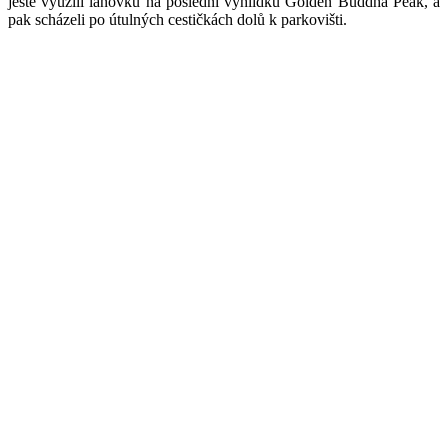
ještě využili lanovku na poslední vyhlídku Golden Buddha Peak, a
pak scházeli po útulných cestičkách dolů k parkovišti.