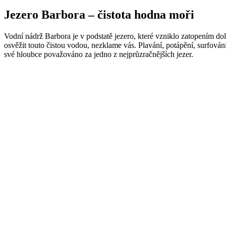
Jezero Barbora – čistota hodna moři
Vodní nádrž Barbora je v podstatě jezero, které vzniklo zatopením do
osvěžit touto čistou vodou, nezklame vás. Plavání, potápění, surfování,
své hloubce považováno za jedno z nejprůzračnějších jezer.