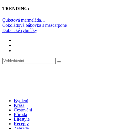
TRENDING:
Cuketová marmeláda…
Čokoládová bábovka s mascarpone
Dobčické rybníčky
Bydlení
Krása
Cestování
Příroda
Lifestyle
Recepty
Zahrada