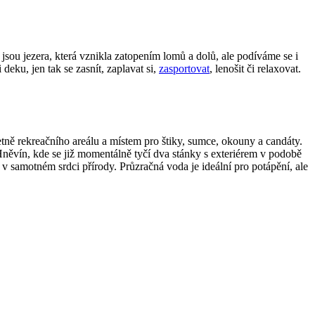
sou jezera, která vznikla zatopením lomů a dolů, ale podíváme se i
deku, jen tak se zasnít, zaplavat si,
zasportovat
, lenošit či relaxovat.
ně rekreačního areálu a místem pro štiky, sumce, okouny a candáty.
něvín, kde se již momentálně tyčí dva stánky s exteriérem v podobě
í v samotném srdci přírody. Průzračná voda je ideální pro potápění, ale