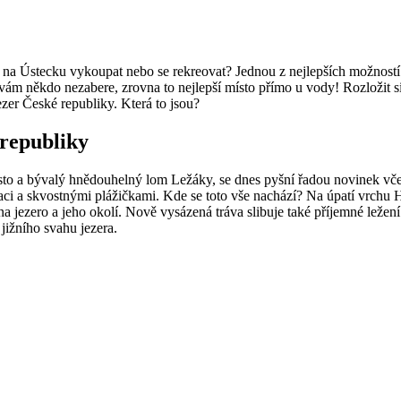
na Ústecku vykoupat nebo se rekreovat? Jednou z nejlepších možností j
 vám někdo nezabere, zrovna to nejlepší místo přímo u vody! Rozložit si 
zer České republiky. Která to jsou?
 republiky
sto a bývalý hnědouhelný lom Ležáky, se dnes pyšní řadou novinek včet
ci a skvostnými plážičkami. Kde se toto vše nachází? Na úpatí vrchu H
na jezero a jeho okolí. Nově vysázená tráva slibuje také příjemné ležen
 jižního svahu jezera.