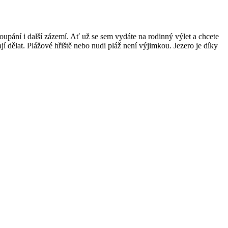
oupání i další zázemí. Ať už se sem vydáte na rodinný výlet a chcete
ají dělat. Plážové hřiště nebo nudi pláž není výjimkou. Jezero je díky