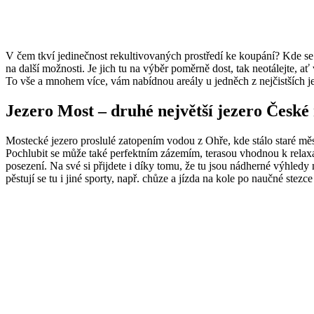
V čem tkví jedinečnost rekultivovaných prostředí ke koupání? Kde se 
na další možnosti. Je jich tu na výběr poměrně dost, tak neotálejte, ať
To vše a mnohem více, vám nabídnou areály u jedněch z nejčistších je
Jezero Most – druhé největší jezero České
Mostecké jezero proslulé zatopením vodou z Ohře, kde stálo staré mě
Pochlubit se může také perfektním zázemím, terasou vhodnou k relaxa
posezení. Na své si přijdete i díky tomu, že tu jsou nádherné výhledy 
pěstují se tu i jiné sporty, např. chůze a jízda na kole po naučné stezce