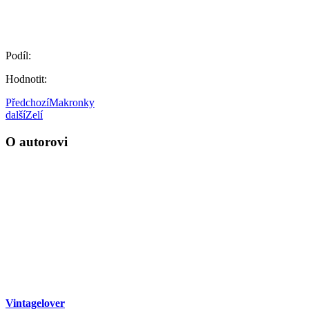
Podíl:
Hodnotit:
Předchozí
Makronky
další
Zelí
O autorovi
Vintagelover