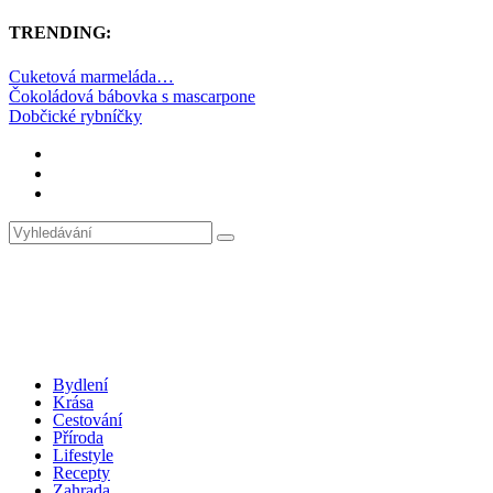
TRENDING:
Cuketová marmeláda…
Čokoládová bábovka s mascarpone
Dobčické rybníčky
Bydlení
Krása
Cestování
Příroda
Lifestyle
Recepty
Zahrada