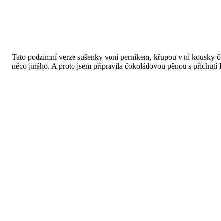
Tato podzimní verze sušenky voní perníkem, křupou v ní kousky čoko
něco jiného. A proto jsem připravila čokoládovou pěnou s příchutí