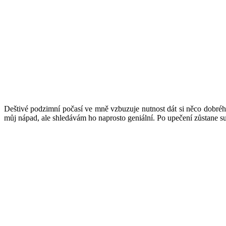
Deštivé podzimní počasí ve mně vzbuzuje nutnost dát si něco dobrého
můj nápad, ale shledávám ho naprosto geniální. Po upečení zůstane suš