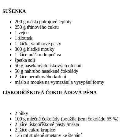
SUŠENKA
200 g másla pokojové teploty
250 g třtinového cukru
1 vejce
1 žloutek
1 lžička vanilkové pasty
300 g hladké mouky
1 lžíce prášku do pečiva
špetka soli
50 g nasekaných lískových ořechů
50 g nahrubo nasekané čokolády
2 lžíce perníkového koření
máslo a mouka na vymazání a vysypání formy
LÍSKOOŘÍŠKOVÁ ČOKOLÁDOVÁ PĚNA
2 bílky
100 g mléčné čokolády (použila jsem čokoládu 55 %)
2 lžíce lískooříškové pasty /másla
2 lžíce cukru krupice
125 ml studené smetany ke šlehání