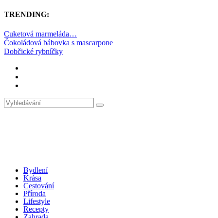
TRENDING:
Cuketová marmeláda…
Čokoládová bábovka s mascarpone
Dobčické rybníčky
Bydlení
Krása
Cestování
Příroda
Lifestyle
Recepty
Zahrada