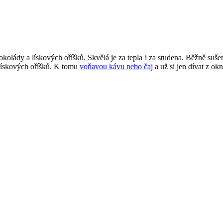
lády a lískových oříšků. Skvělá je za tepla i za studena. Běžně sušenku
 lískových oříšků. K tomu
voňavou kávu nebo čaj
a už si jen dívat z ok