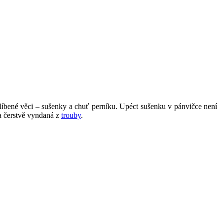
blíbené věci – sušenky a chuť perníku. Upéct sušenku v pánvičce není
 a čerstvě vyndaná z
trouby
.