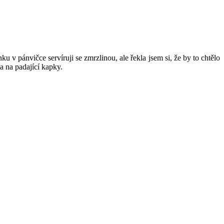
 v pánvičce servíruji se zmrzlinou, ale řekla jsem si, že by to chtělo
na na padající kapky.