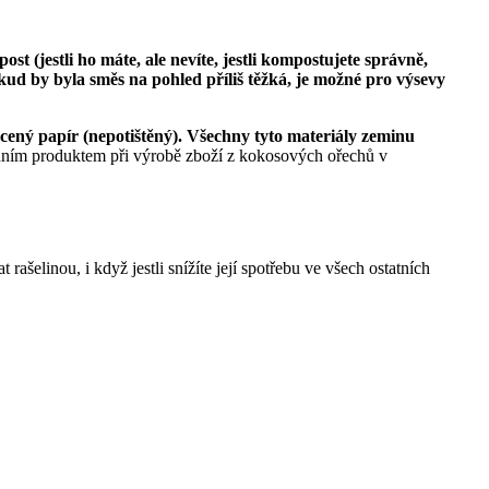
 (jestli ho máte, ale nevíte, jestli kompostujete správně,
okud by byla směs na pohled příliš těžká, je možné pro výsevy
ený papír (nepotištěný). Všechny tyto materiály zeminu
adním produktem při výrobě zboží z kokosových ořechů v
ašelinou, i když jestli snížíte její spotřebu ve všech ostatních