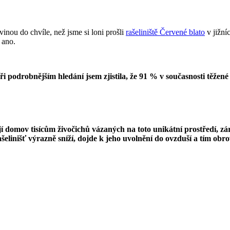
nou do chvíle, než jsme si loni prošli
rašeliniště Červené blato
v jižní
 ano.
ři podrobnějším hledání jsem zjistila, že 91 % v současnosti těže
í domov tisícům živočichů vázaných na toto unikátní prostředí, zá
ašelinišť výrazně sníží, dojde k jeho uvolnění do ovzduší a tím ob