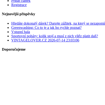
Přidat článek
Registrace
Nejnovější příspěvky
Hledáte dokonalý dárek? Darujte zážitek, na který se nezapomí
Greenwashing: Co to je a jak ho rychle poznat?
Vstupní hala
Sportovní poháry: kolik stojí a musí z nich vítěz platit daň?
VINTAGELOVER.CZ 2026-07-14 23:03:06
Doporučujeme