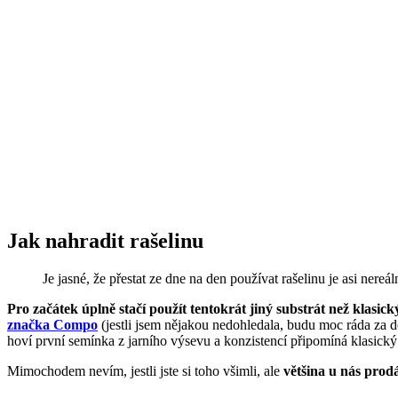
Jak nahradit rašelinu
Je jasné, že přestat ze dne na den používat rašelinu je asi nereá
Pro začátek úplně stačí použít tentokrát jiný substrát než klasic
značka Compo
(jestli jsem nějakou nedohledala, budu moc ráda za do
hoví první semínka z jarního výsevu a konzistencí připomíná klasický
Mimochodem nevím, jestli jste si toho všimli, ale
většina u nás prod