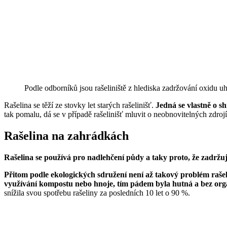
Podle odborníků jsou rašeliniště z hlediska zadržování oxidu uhl
Rašelina se těží ze stovky let starých rašelinišť.
Jedná se vlastně o sh
tak pomalu, dá se v případě rašelinišť mluvit o neobnovitelných zdro
Rašelina na zahrádkách
Rašelina se používá pro nadlehčení půdy a taky proto, že zadržu
Přitom podle ekologických sdružení není až takový problém rašel
využívání kompostu nebo hnoje, tím pádem byla hutná a bez org
snížila svou spotřebu rašeliny za posledních 10 let o 90 %.