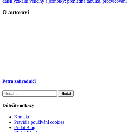
další
Fyzikální veličiny a jednotky: přehledná tabulka, procvičování
O autorovi
Petra zahradničí
Vyhledávání
Důležité odkazy
Kontakt
Pravidla používání cookies
Přidat Blog