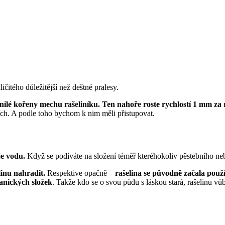
ičitého důležitější než deštné pralesy.
nilé kořeny mechu rašeliníku. Ten nahoře roste rychlostí 1 mm za ro
jích. A podle toho bychom k nim měli přistupovat.
je vodu.
Když se podíváte na složení téměř kteréhokoliv pěstebního nebo 
inu nahradit.
Respektive opačně –
rašelina se původně začala použ
anických složek
. Takže kdo se o svou půdu s láskou stará, rašelinu v