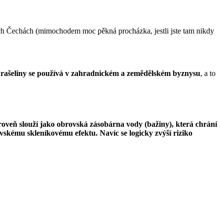
ch Čechách (mimochodem moc pěkná procházka, jestli jste tam nikdy
né rašeliny se používá v zahradnickém a zemědělském byznysu
, a to
roveň slouží jako obrovská zásobárna vody (bažiny), která chrání
rovskému skleníkovému efektu. Navíc se logicky zvýší riziko