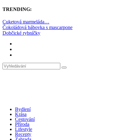
TRENDING:
Cuketová marmeláda…
Čokoládová bábovka s mascarpone
Dobčické rybníčky
Bydlení
Krása
Cestování
Příroda
Lifestyle
Recepty
Zahrada