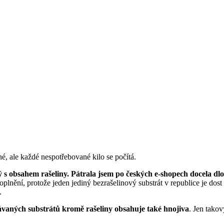
lné, ale každé nespotřebované kilo se počítá.
ký s obsahem rašeliny. Pátrala jsem po českých e-shopech docela dl
plnění, protože jeden jediný bezrašelinový substrát v republice je dost
.
ávaných substrátů kromě rašeliny obsahuje také hnojiva
. Jen takov