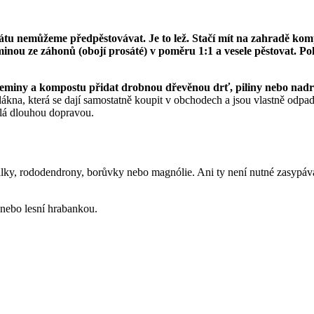
 nemůžeme předpěstovávat. Je to lež. Stačí mít na zahradě kompost
eminou ze záhonů (obojí prosáté) v poměru 1:1 a vesele pěstovat. P
eminy a kompostu přidat drobnou dřevěnou drť, piliny nebo nadrc
kna, která se dají samostatně koupit v obchodech a jsou vlastně odp
iklá dlouhou dopravou.
alky, rododendrony, borůvky nebo magnólie. Ani ty není nutné zasypávat r
ů nebo lesní hrabankou.