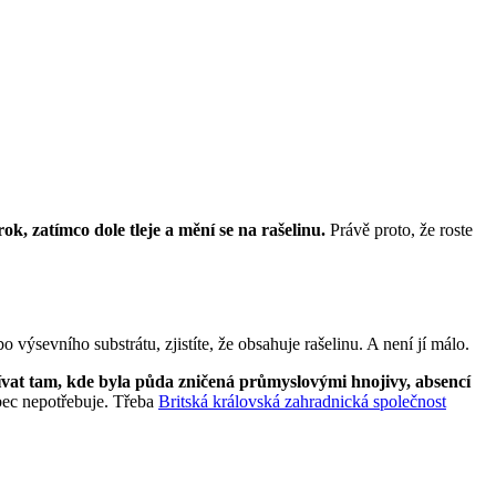
k, zatímco dole tleje a mění se na rašelinu.
Právě proto, že roste
výsevního substrátu, zjistíte, že obsahuje rašelinu. A není jí málo.
ívat tam, kde byla půda zničená průmyslovými hnojivy, absencí
ůbec nepotřebuje. Třeba
Britská královská zahradnická společnost