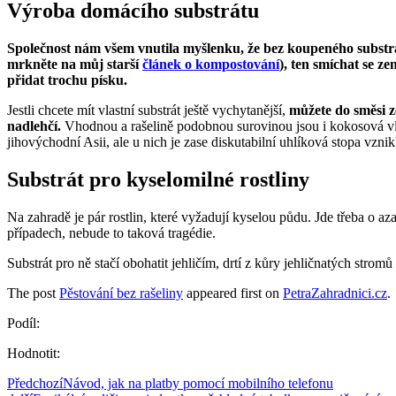
Výroba domácího substrátu
Společnost nám všem vnutila myšlenku, že bez koupeného substrátu
mrkněte na můj starší
článek o kompostování
), ten smíchat se z
přidat trochu písku.
Jestli chcete mít vlastní substrát ještě vychytanější,
můžete do směsi z
nadlehčí.
Vhodnou a rašelině podobnou surovinou jsou i kokosová vlá
jihovýchodní Asii, ale u nich je zase diskutabilní uhlíková stopa vzn
Substrát pro kyselomilné rostliny
Na zahradě je pár rostlin, které vyžadují kyselou půdu. Jde třeba o az
případech, nebude to taková tragédie.
Substrát pro ně stačí obohatit jehličím, drtí z kůry jehličnatých strom
The post
Pěstování bez rašeliny
appeared first on
PetraZahradnici.cz
.
Podíl:
Hodnotit:
Předchozí
Návod, jak na platby pomocí mobilního telefonu