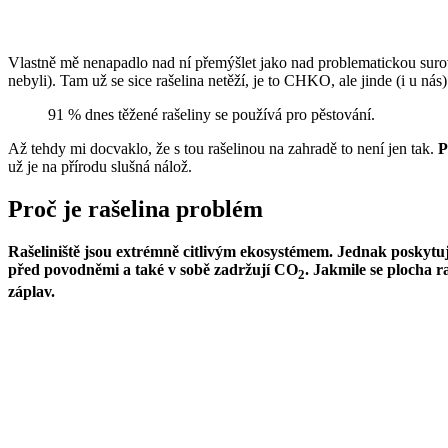
Vlastně mě nenapadlo nad ní přemýšlet jako nad problematickou surovi
nebyli). Tam už se sice rašelina netěží, je to CHKO, ale jinde (i u nás)
91 % dnes těžené rašeliny se používá pro pěstování.
Až tehdy mi docvaklo, že s tou rašelinou na zahradě to není jen tak.
P
už je na přírodu slušná nálož.
Proč je rašelina problém
Rašeliniště jsou extrémně citlivým ekosystémem. Jednak poskytuj
před povodněmi a také v sobě zadržují CO
. Jakmile se plocha r
2
záplav.