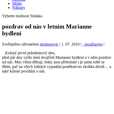
Móda
Nákupy
Vyberte možnost Stránka
pozdrav od nás v letním Marianne
bydlení
Zveřejněno uživatelem
morkusovic
|
1. 07. 2016
|
_nezařazeno
|
Krásný první prázdninový den,
před pár dny vyšlo letní dvojčíslí Marianne bydlení a v něm pozdrav
od nás. Moc všem děkuji, fotky jsou překrásné i já sama sobě se
líbím, pač na všech fotkách vypadám poněkud no zkrátka divně… a
také krásné povídání o nás.