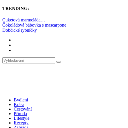
TRENDING:
Cuketová marmeláda…
Čokoládová bábovka s mascarpone
Dobčické rybníčky
Bydlení
Krása
Cestování
Příroda
Lifestyle
Recepty
Zahrada