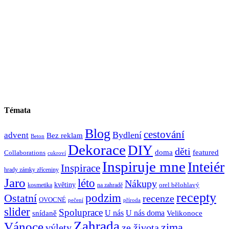
Témata
Blog
cestování
Bydlení
advent
Bez reklam
Beton
Dekorace
DIY
děti
doma
featured
Collaborations
cukroví
Inspiruje mne
Inteiér
Inspirace
hrady zámky zříceniny
Jaro
léto
Nákupy
květiny
orel bělohlavý
kosmetika
na zahradě
recepty
Ostatní
podzim
recenze
OVOCNÉ
pečení
příroda
slider
Spoluprace
U nás
U nás doma
snídaně
Velikonoce
Zahrada
Vánoce
zima
výlety
ze života