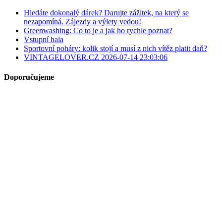
Hledáte dokonalý dárek? Darujte zážitek, na který se
nezapomíná. Zájezdy a výlety vedou!
Greenwashing: Co to je a jak ho rychle poznat?
Vstupní hala
Sportovní poháry: kolik stojí a musí z nich vítěz platit daň?
VINTAGELOVER.CZ 2026-07-14 23:03:06
Doporučujeme