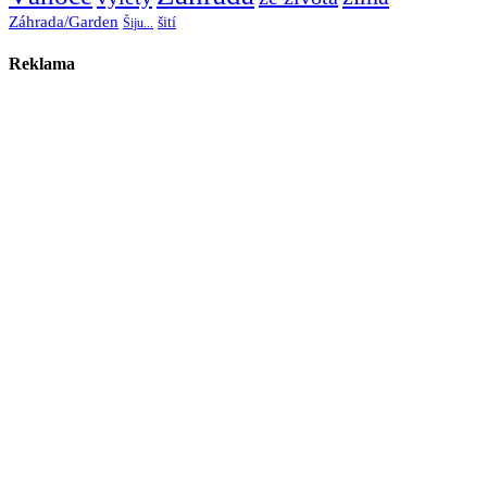
Záhrada/Garden
šití
Šiju...
Reklama