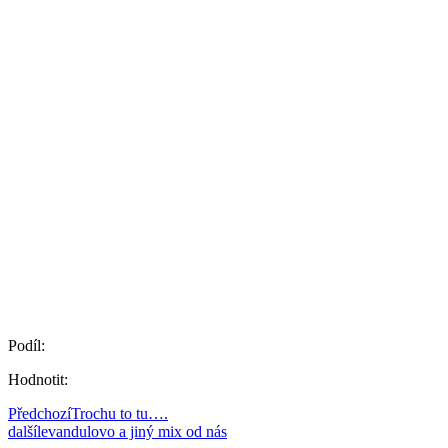
Podíl:
Hodnotit:
Předchozí
Trochu to tu….
další
levandulovo a jiný mix od nás