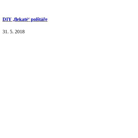
DIY ‚flekaté‘ polštáře
31. 5. 2018