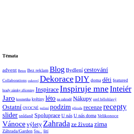
Témata
Blog
cestování
Bydlení
advent
Bez reklam
Beton
Dekorace
DIY
děti
doma
featured
Collaborations
cukroví
Inspiruje mne
Inteiér
Inspirace
hrady zámky zříceniny
Jaro
léto
Nákupy
květiny
orel bělohlavý
kosmetika
na zahradě
recepty
Ostatní
podzim
recenze
OVOCNÉ
pečení
příroda
slider
Spoluprace
U nás
U nás doma
snídaně
Velikonoce
Zahrada
Vánoce
zima
výlety
ze života
Záhrada/Garden
šití
Šiju...