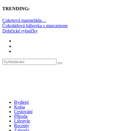
TRENDING:
Cuketová marmeláda…
Čokoládová bábovka s mascarpone
Dobčické rybníčky
Bydlení
Krása
Cestování
Příroda
Lifestyle
Recepty
Zahrada