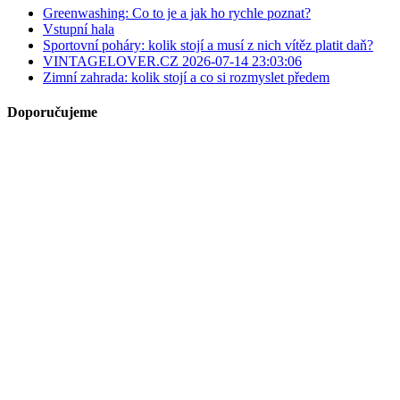
Greenwashing: Co to je a jak ho rychle poznat?
Vstupní hala
Sportovní poháry: kolik stojí a musí z nich vítěz platit daň?
VINTAGELOVER.CZ 2026-07-14 23:03:06
Zimní zahrada: kolik stojí a co si rozmyslet předem
Doporučujeme