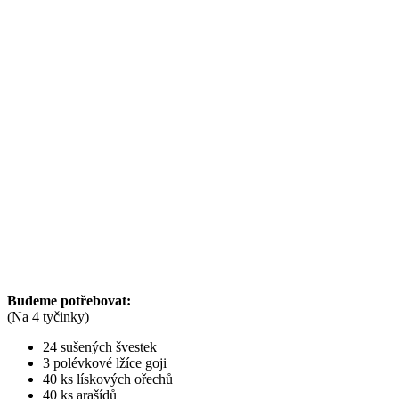
Budeme potřebovat:
(Na 4 tyčinky)
24 sušených švestek
3 polévkové lžíce goji
40 ks lískových ořechů
40 ks arašídů