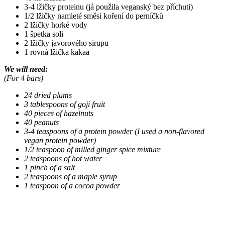
3-4 lžičky proteinu (já použila veganský bez příchuti)
1/2 lžičky namleté směsi koření do perníčků
2 lžičky horké vody
1 špetka soli
2 lžičky javorového sirupu
1 rovná lžička kakaa
We will need:
(For 4 bars)
24 dried plums
3 tablespoons of goji fruit
40 pieces of hazelnuts
40 peanuts
3-4 teaspoons of a protein powder (I used a non-flavored
vegan protein powder)
1/2 teaspoon of milled ginger spice mixture
2 teaspoons of hot water
1 pinch of a salt
2 teaspoons of a maple syrup
1 teaspoon of a cocoa powder