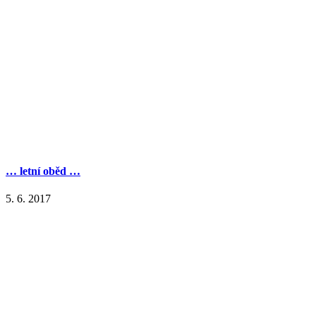
… letní oběd …
5. 6. 2017