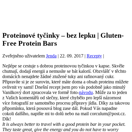
Proteinové tyčinky – bez lepku | Gluten-
Free Protein Bars
Zveřejněno uživatelem
Jenda
|
22. 09. 2017
|
Recepty
|
Nejlépe se cestuje s dobrou proteinovou tyčinkou v kapse. Skvěle
chutnají, dodají energii a nemusíte se bát kalorií. Obzvlášť v těchto
domácích nenajdete žádné ztužené tuky ani rafinovaný cukr.
Připravíte si je ze surovin, které máte doma a obsah proteinu můžete
ovlivnit vy sami! Dnešní recept jsem pro vás podobně jako minulý
Vanilkový dort zpracovala ve formě foto-
návodu
. Může za to jeden
z Vašich komentářů od slečny, které chybělo pro lepší názornost
více fotografií ze samotného procesu přípravy jídla. Díky za takovou
připomínku, která posouvá blog zase dál. Pokud Vás napadne
cokoli dalšího, napište mi to dolů nebo na mail corculum@post.cz.
Dík!
It is always better to travel with a good protein bar in your pocket.
They taste great, give the energy and you do not have to worry