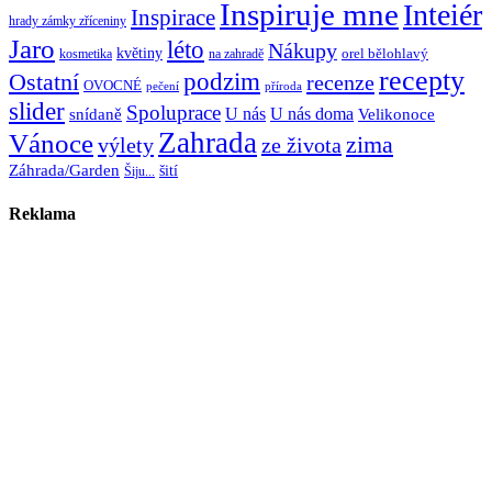
Inspiruje mne
Inteiér
Inspirace
hrady zámky zříceniny
Jaro
léto
Nákupy
květiny
orel bělohlavý
kosmetika
na zahradě
recepty
Ostatní
podzim
recenze
OVOCNÉ
pečení
příroda
slider
Spoluprace
U nás
U nás doma
snídaně
Velikonoce
Zahrada
Vánoce
zima
výlety
ze života
Záhrada/Garden
šití
Šiju...
Reklama