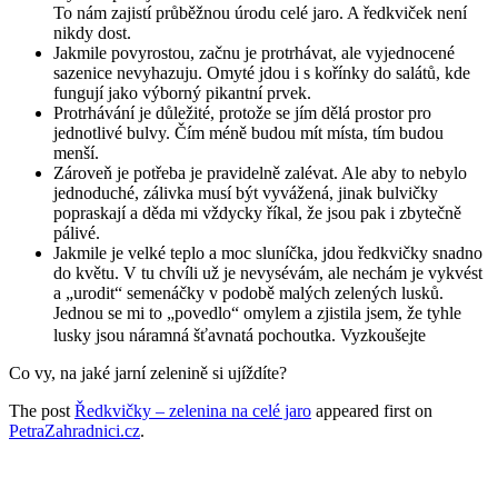
To nám zajistí průběžnou úrodu celé jaro. A ředkviček není
nikdy dost.
Jakmile povyrostou, začnu je protrhávat, ale vyjednocené
sazenice nevyhazuju. Omyté jdou i s kořínky do salátů, kde
fungují jako výborný pikantní prvek.
Protrhávání je důležité, protože se jím dělá prostor pro
jednotlivé bulvy. Čím méně budou mít místa, tím budou
menší.
Zároveň je potřeba je pravidelně zalévat. Ale aby to nebylo
jednoduché, zálivka musí být vyvážená, jinak bulvičky
popraskají a děda mi vždycky říkal, že jsou pak i zbytečně
pálivé.
Jakmile je velké teplo a moc sluníčka, jdou ředkvičky snadno
do květu. V tu chvíli už je nevysévám, ale nechám je vykvést
a „urodit“ semenáčky v podobě malých zelených lusků.
Jednou se mi to „povedlo“ omylem a zjistila jsem, že tyhle
lusky jsou náramná šťavnatá pochoutka. Vyzkoušejte
Co vy, na jaké jarní zelenině si ujíždíte?
The post
Ředkvičky – zelenina na celé jaro
appeared first on
PetraZahradnici.cz
.