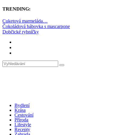
TRENDING:
Cuketová marmeláda…
Čokoládová bábovka s mascarpone
Dobčické rybníčky
Bydlení
Krása
Cestování
Příroda
Lifestyle
Recepty
Zahrada