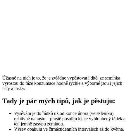
Úžasné na nich je to, že je zvládne vypěstovat i dítě, ze semínka
vyrostou do fáze konzumace hodně rychle a výborné jsou i jejich
listy a lusky.
Tady je pár mých tipů, jak je pěstuju:
Vysévám je do řádků už od konce února (ve skleníku)
relativně nahusto – prostě posolím lehce vyhloubený řádek a
ten jemně zasypu zeminou.
Výsev opakuju ve čtrnáctidenních intervalech až do května.