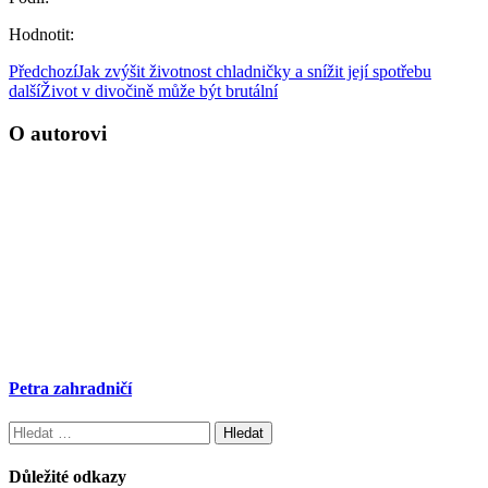
Hodnotit:
Předchozí
Jak zvýšit životnost chladničky a snížit její spotřebu
další
Život v divočině může být brutální
O autorovi
Petra zahradničí
Vyhledávání
Důležité odkazy