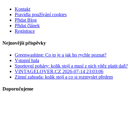
Kontakt
Pravidla používání cookies
Přidat Blog
Přidat článek
Registrace
Nejnovější příspěvky
Greenwashing: Co to je a jak ho rychle poznat?
Vstupní hala
Sportovní poháry: kolik stojí a musí z nich vítěz platit daň?
VINTAGELOVER.CZ 2026-07-14 23:03:06
Zimní zahrada: kolik stojí a co si rozmyslet předem
Doporučujeme