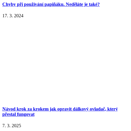
Chyby při používání papiňáku. Neděláte je také?
17. 3. 2024
Návod krok za krokem jak opravit dálkový ovladač, který
přestal fungovat
7. 3. 2025