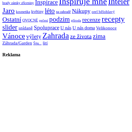
Inspiruje mne
Inteiér
Inspirace
hrady zámky zříceniny
Jaro
léto
Nákupy
květiny
orel bělohlavý
kosmetika
na zahradě
recepty
Ostatní
podzim
recenze
OVOCNÉ
pečení
příroda
slider
Spoluprace
U nás
U nás doma
snídaně
Velikonoce
Zahrada
Vánoce
zima
výlety
ze života
Záhrada/Garden
šití
Šiju...
Reklama