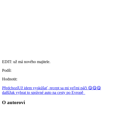
EDIT: už má nového majitele.
Podíl:
Hodnotit:
Předchozí
Už idem vyskúšať, recept sa mi veľmi páči 😋😋😋
další
Jak vybrat to správné auto na cesty po Evropě
O autorovi