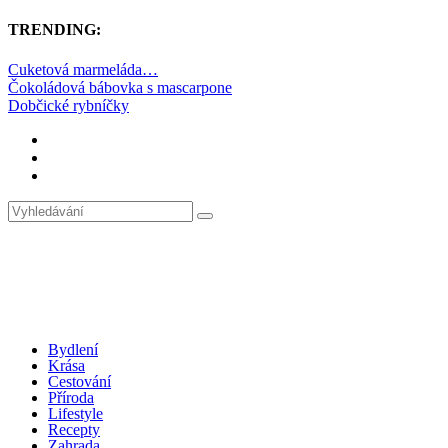
TRENDING:
Cuketová marmeláda…
Čokoládová bábovka s mascarpone
Dobčické rybníčky
Bydlení
Krása
Cestování
Příroda
Lifestyle
Recepty
Zahrada