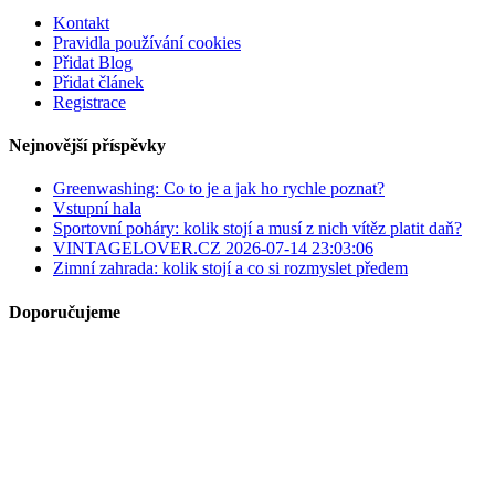
Kontakt
Pravidla používání cookies
Přidat Blog
Přidat článek
Registrace
Nejnovější příspěvky
Greenwashing: Co to je a jak ho rychle poznat?
Vstupní hala
Sportovní poháry: kolik stojí a musí z nich vítěz platit daň?
VINTAGELOVER.CZ 2026-07-14 23:03:06
Zimní zahrada: kolik stojí a co si rozmyslet předem
Doporučujeme