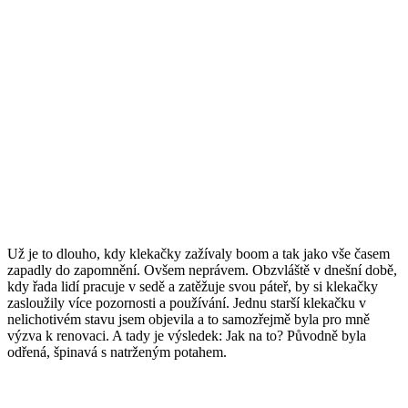
Už je to dlouho, kdy klekačky zažívaly boom a tak jako vše časem
zapadly do zapomnění. Ovšem neprávem. Obzvláště v dnešní době,
kdy řada lidí pracuje v sedě a zatěžuje svou páteř, by si klekačky
zasloužily více pozornosti a používání. Jednu starší klekačku v
nelichotivém stavu jsem objevila a to samozřejmě byla pro mně
výzva k renovaci. A tady je výsledek: Jak na to? Původně byla
odřená, špinavá s natrženým potahem.