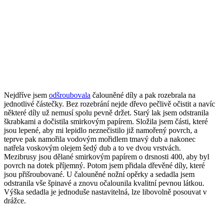
Nejdříve jsem
odšroubovala
čalouněné díly a pak rozebrala na
jednotlivé částečky. Bez rozebrání nejde dřevo pečlivě očistit a navíc
některé díly už nemusí spolu pevně držet. Starý lak jsem odstranila
škrabkami a dočistila smirkovým papírem. Složila jsem části, které
jsou lepené, aby mi lepidlo neznečistilo již namořený povrch, a
teprve pak namořila vodovým mořidlem tmavý dub a nakonec
natřela voskovým olejem šedý dub a to ve dvou vrstvách.
Mezibrusy jsou dělané smirkovým papírem o drsnosti 400, aby byl
povrch na dotek příjemný. Potom jsem přidala dřevěné díly, které
jsou přišroubované. U čalouněné nožní opěrky a sedadla jsem
odstranila vše špinavé a znovu očalounila kvalitní pevnou látkou.
Výška sedadla je jednoduše nastavitelná, lze libovolně posouvat v
drážce.