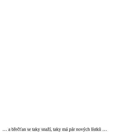
… a břečťan se taky snaží, taky má pár nových lístků …