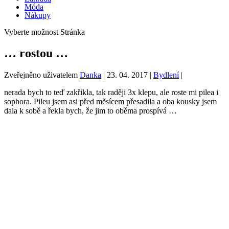
Móda
Nákupy
Vyberte možnost Stránka
… rostou …
Zveřejněno uživatelem
Danka
|
23. 04. 2017
|
Bydlení
|
nerada bych to teď zakřikla, tak raději 3x klepu, ale roste mi pilea i
sophora. Pileu jsem asi před měsícem přesadila a oba kousky jsem
dala k sobě a řekla bych, že jim to oběma prospívá …