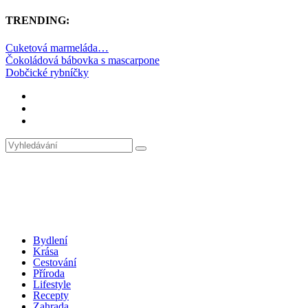
TRENDING:
Cuketová marmeláda…
Čokoládová bábovka s mascarpone
Dobčické rybníčky
Bydlení
Krása
Cestování
Příroda
Lifestyle
Recepty
Zahrada