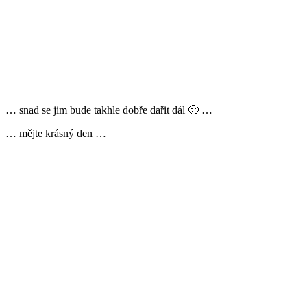
… snad se jim bude takhle dobře dařit dál 🙂 …
… mějte krásný den …