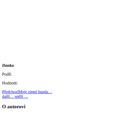
Danka
Podíl:
Hodnotit:
Předchozí
Moje zimní bunda…
další
… sněží …
O autorovi