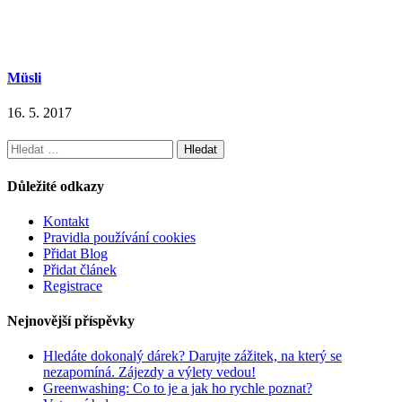
Müsli
16. 5. 2017
Vyhledávání
Důležité odkazy
Kontakt
Pravidla používání cookies
Přidat Blog
Přidat článek
Registrace
Nejnovější příspěvky
Hledáte dokonalý dárek? Darujte zážitek, na který se
nezapomíná. Zájezdy a výlety vedou!
Greenwashing: Co to je a jak ho rychle poznat?