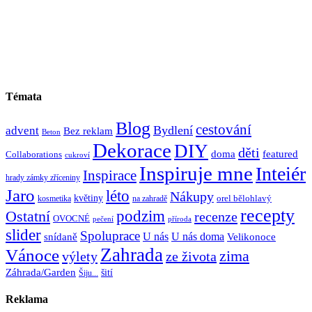
Témata
Blog
cestování
Bydlení
advent
Bez reklam
Beton
Dekorace
DIY
děti
doma
featured
Collaborations
cukroví
Inspiruje mne
Inteiér
Inspirace
hrady zámky zříceniny
Jaro
léto
Nákupy
květiny
orel bělohlavý
kosmetika
na zahradě
recepty
Ostatní
podzim
recenze
OVOCNÉ
pečení
příroda
slider
Spoluprace
U nás
U nás doma
snídaně
Velikonoce
Zahrada
Vánoce
zima
výlety
ze života
Záhrada/Garden
šití
Šiju...
Reklama