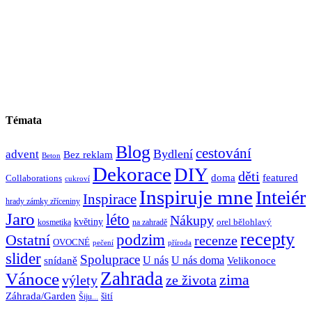
Témata
Blog
cestování
Bydlení
advent
Bez reklam
Beton
Dekorace
DIY
děti
doma
featured
Collaborations
cukroví
Inspiruje mne
Inteiér
Inspirace
hrady zámky zříceniny
Jaro
léto
Nákupy
květiny
orel bělohlavý
kosmetika
na zahradě
recepty
Ostatní
podzim
recenze
OVOCNÉ
pečení
příroda
slider
Spoluprace
U nás
U nás doma
snídaně
Velikonoce
Zahrada
Vánoce
zima
výlety
ze života
Záhrada/Garden
šití
Šiju...