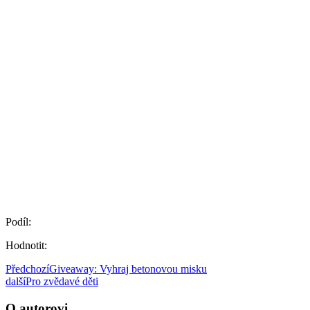
Podíl:
Hodnotit:
Předchozí
Giveaway: Vyhraj betonovou misku
další
Pro zvědavé děti
O autorovi