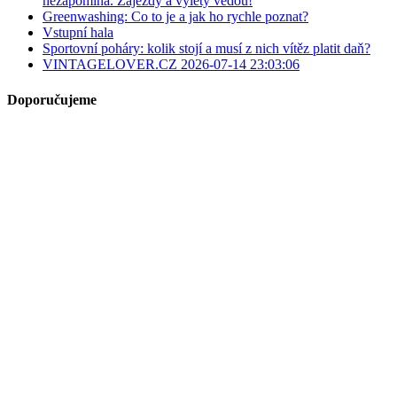
nezapomíná. Zájezdy a výlety vedou!
Greenwashing: Co to je a jak ho rychle poznat?
Vstupní hala
Sportovní poháry: kolik stojí a musí z nich vítěz platit daň?
VINTAGELOVER.CZ 2026-07-14 23:03:06
Doporučujeme