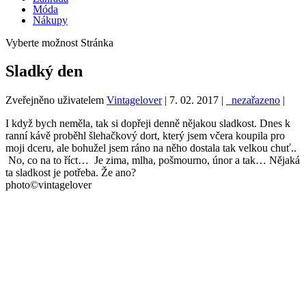
Móda
Nákupy
Vyberte možnost Stránka
Sladký den
Zveřejněno uživatelem
Vintagelover
|
7. 02. 2017
|
_nezařazeno
|
I když bych neměla, tak si dopřeji denně nějakou sladkost. Dnes k
ranní kávě proběhl šlehačkový dort, který jsem včera koupila pro
moji dceru, ale bohužel jsem ráno na něho dostala tak velkou chuť..
No, co na to říct… Je zima, mlha, pošmourno, únor a tak… Nějaká
ta sladkost je potřeba. Že ano?
photo©vintagelover