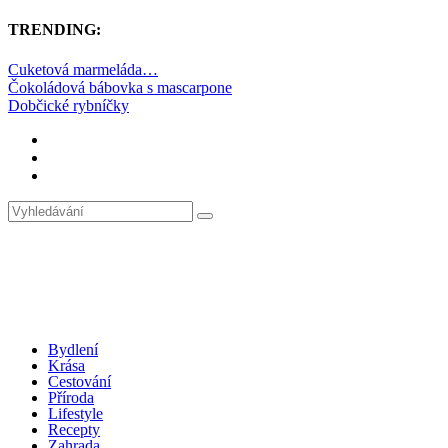
TRENDING:
Cuketová marmeláda…
Čokoládová bábovka s mascarpone
Dobčické rybníčky
Bydlení
Krása
Cestování
Příroda
Lifestyle
Recepty
Zahrada