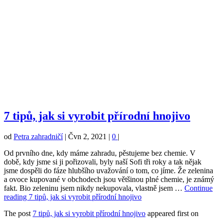
7 tipů, jak si vyrobit přírodní hnojivo
od
Petra zahradničí
|
Čvn 2, 2021
|
0
|
Od prvního dne, kdy máme zahradu, pěstujeme bez chemie. V
době, kdy jsme si ji pořizovali, byly naší Sofi tři roky a tak nějak
jsme dospěli do fáze hlubšího uvažování o tom, co jíme. Že zelenina
a ovoce kupované v obchodech jsou většinou plné chemie, je známý
fakt. Bio zeleninu jsem nikdy nekupovala, vlastně jsem …
Continue
reading
7 tipů, jak si vyrobit přírodní hnojivo
The post
7 tipů, jak si vyrobit přírodní hnojivo
appeared first on