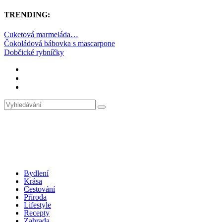
TRENDING:
Cuketová marmeláda…
Čokoládová bábovka s mascarpone
Dobčické rybníčky
Bydlení
Krása
Cestování
Příroda
Lifestyle
Recepty
Zahrada