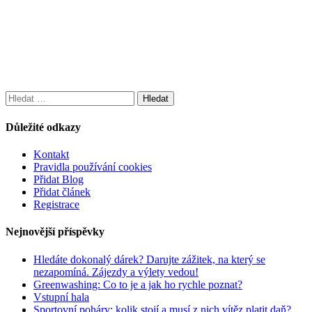
Vyhledávání
Důležité odkazy
Kontakt
Pravidla používání cookies
Přidat Blog
Přidat článek
Registrace
Nejnovější příspěvky
Hledáte dokonalý dárek? Darujte zážitek, na který se
nezapomíná. Zájezdy a výlety vedou!
Greenwashing: Co to je a jak ho rychle poznat?
Vstupní hala
Sportovní poháry: kolik stojí a musí z nich vítěz platit daň?