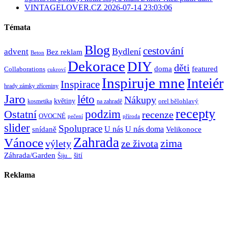
VINTAGELOVER.CZ 2026-07-14 23:03:06
Témata
Blog
cestování
Bydlení
advent
Bez reklam
Beton
Dekorace
DIY
děti
doma
featured
Collaborations
cukroví
Inspiruje mne
Inteiér
Inspirace
hrady zámky zříceniny
Jaro
léto
Nákupy
květiny
orel bělohlavý
kosmetika
na zahradě
recepty
Ostatní
podzim
recenze
OVOCNÉ
pečení
příroda
slider
Spoluprace
U nás
U nás doma
snídaně
Velikonoce
Zahrada
Vánoce
zima
výlety
ze života
Záhrada/Garden
šití
Šiju...
Reklama