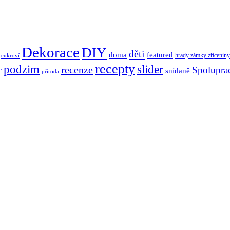
Dekorace
DIY
děti
doma
featured
hrady zámky zříceniny
cukroví
recepty
podzim
slider
recenze
Spolupra
snídaně
í
příroda