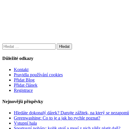
Vyhledávání
Důležité odkazy
Kontakt
Pravidla používání cookies
Přidat Blog
Přidat článek
Registrace
Nejnovější příspěvky
Hledáte dokonalý dárek? Darujte zážitek, na který se nezapomí
Greenwashing: Co to je a jak ho rychle poznat?
Vstupní hala
Sportovní poháry: kolik stojí a musí z nich vítěz platit daň?