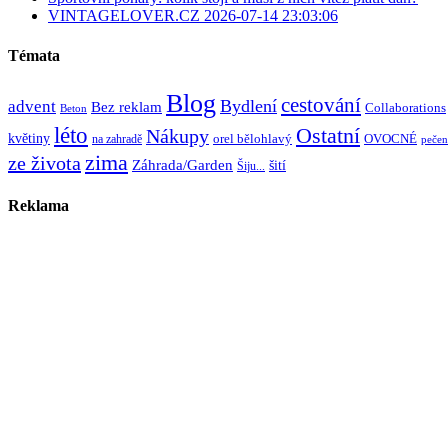
VINTAGELOVER.CZ 2026-07-14 23:03:06
Témata
Blog
cestování
Bydlení
advent
Bez reklam
Collaborations
Beton
léto
Ostatní
Nákupy
květiny
orel bělohlavý
OVOCNÉ
na zahradě
pečen
zima
ze života
Záhrada/Garden
šití
Šiju...
Reklama