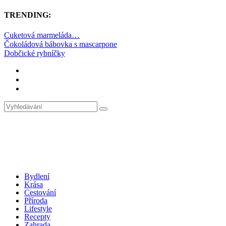
TRENDING:
Cuketová marmeláda…
Čokoládová bábovka s mascarpone
Dobčické rybníčky
Bydlení
Krása
Cestování
Příroda
Lifestyle
Recepty
Zahrada