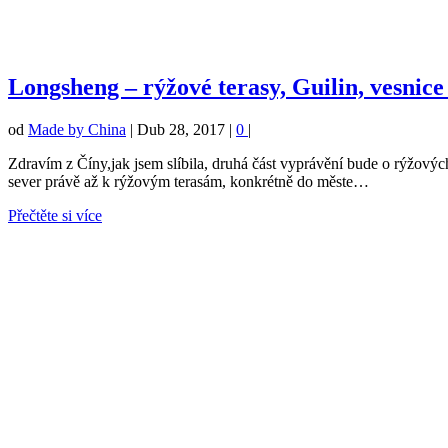
Longsheng – rýžové terasy, Guilin, vesnic
od
Made by China
|
Dub 28, 2017
|
0
|
Zdravím z Číny,jak jsem slíbila, druhá část vyprávění bude o rýžový
sever právě až k rýžovým terasám, konkrétně do měste…
Přečtěte si více