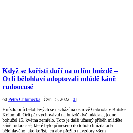
Když se kořisti daří na orlím hnízdě –
Orli bělohlaví adoptovali mládě káně
rudoocasé
od
Petra Chlumecka
|
Čvn 15, 2022
|
0
|
Hnízdo orlů bělohlavých se nachází na ostrově Gabriola v Britské
Kolumbii. Orlí pár vychovával na hnízdě dvě mláďata, jedno
bohužel 15. května zemřelo. Toto je další úžasný příběh mláděte
káně rudoocasé, které bylo přineseno do tohoto hnízda orla
bělohlavého jako kořist, jen aby přežilo navzdory všem