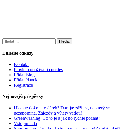
Vyhledávání
Důležité odkazy
Kontakt
Pravidla používání cookies
Přidat Blog
Přidat článek
Registrace
Nejnovější příspěvky
Hledáte dokonalý dárek? Darujte zážitek, na který se
nezapomíná. Zájezdy a výlety vedou!
Greenwashing: Co to je a jak ho rychle poznat?
Vstupní hala
Sportovní poháry: kolik stojí a musí z nich vítěz platit daň?