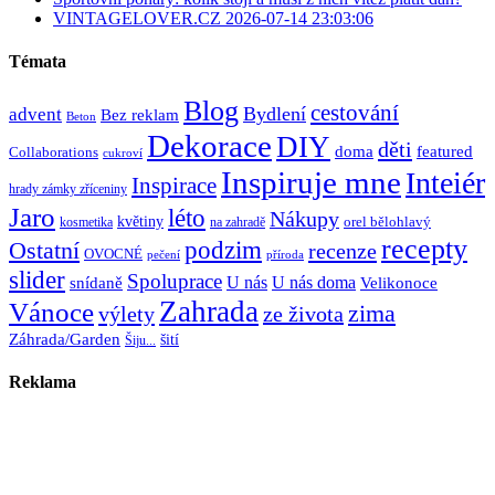
VINTAGELOVER.CZ 2026-07-14 23:03:06
Témata
Blog
cestování
Bydlení
advent
Bez reklam
Beton
Dekorace
DIY
děti
doma
featured
Collaborations
cukroví
Inspiruje mne
Inteiér
Inspirace
hrady zámky zříceniny
Jaro
léto
Nákupy
květiny
orel bělohlavý
kosmetika
na zahradě
recepty
Ostatní
podzim
recenze
OVOCNÉ
pečení
příroda
slider
Spoluprace
U nás
U nás doma
snídaně
Velikonoce
Zahrada
Vánoce
zima
výlety
ze života
Záhrada/Garden
šití
Šiju...
Reklama