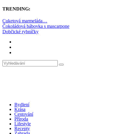
TRENDING:
Cuketová marmeláda…
Čokoládová bábovka s mascarpone
Dobčické rybníčky
Bydlení
Krása
Cestování
Příroda
Lifestyle
Recepty
Zahrada