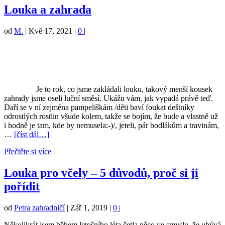
Louka a zahrada
od
M.
|
Kvě 17, 2021
|
0
|
Je to rok, co jsme zakládali louku, takový menší kousek
zahrady jsme oseli luční směsí. Ukážu vám, jak vypadá právě teď.
Daří se v ní zejména pampeliškám /děti baví foukat deštníky
odrostlých rostlin všude kolem, takže se bojím, že bude a vlastně už
i hodně je tam, kde by nemusela:-)/, jeteli, pár bodlákům a travinám,
…
[číst dál…]
Přečtěte si více
Louka pro včely – 5 důvodů, proč si ji
pořídit
od
Petra zahradničí
|
Zář 1, 2019
|
0
|
Několikrát jsem během letošního léta četla něco ve smyslu, že ubývá