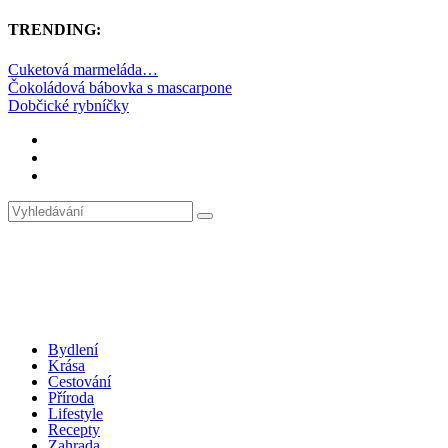
TRENDING:
Cuketová marmeláda…
Čokoládová bábovka s mascarpone
Dobčické rybníčky
Bydlení
Krása
Cestování
Příroda
Lifestyle
Recepty
Zahrada