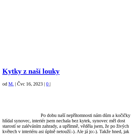
Kytky z naší louky
od
M.
|
Čvc 16, 2023
|
0
|
Po dobu naší nepřítomnosti nám dům a kočičky
hlídal synovec, interiér jsem nechala bez kytek, synovec měl dost
starostí se zaléváním zahrady, a upřímně, věděla jsem, že po živých
květech v interiéru asi úplně netouží:-). Ale já jo:-). Takže hned, jak