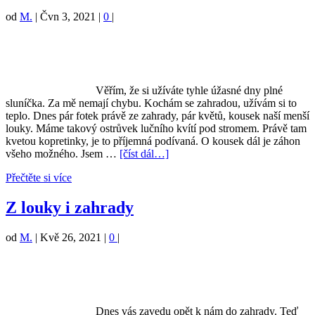
od
M.
|
Čvn 3, 2021
|
0
|
Věřím, že si užíváte tyhle úžasné dny plné
sluníčka. Za mě nemají chybu. Kochám se zahradou, užívám si to
teplo. Dnes pár fotek právě ze zahrady, pár květů, kousek naší menší
louky. Máme takový ostrůvek lučního kvítí pod stromem. Právě tam
kvetou kopretinky, je to příjemná podívaná. O kousek dál je záhon
všeho možného. Jsem …
[číst dál…]
Přečtěte si více
Z louky i zahrady
od
M.
|
Kvě 26, 2021
|
0
|
Dnes vás zavedu opět k nám do zahrady. Teď