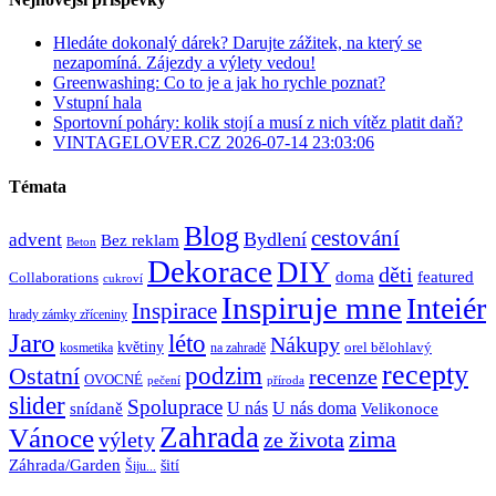
Hledáte dokonalý dárek? Darujte zážitek, na který se
nezapomíná. Zájezdy a výlety vedou!
Greenwashing: Co to je a jak ho rychle poznat?
Vstupní hala
Sportovní poháry: kolik stojí a musí z nich vítěz platit daň?
VINTAGELOVER.CZ 2026-07-14 23:03:06
Témata
Blog
cestování
Bydlení
advent
Bez reklam
Beton
Dekorace
DIY
děti
doma
featured
Collaborations
cukroví
Inspiruje mne
Inteiér
Inspirace
hrady zámky zříceniny
Jaro
léto
Nákupy
květiny
orel bělohlavý
kosmetika
na zahradě
recepty
Ostatní
podzim
recenze
OVOCNÉ
pečení
příroda
slider
Spoluprace
U nás
U nás doma
snídaně
Velikonoce
Zahrada
Vánoce
zima
výlety
ze života
Záhrada/Garden
šití
Šiju...