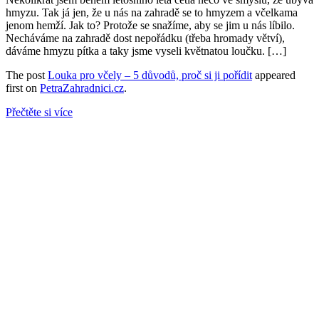
hmyzu. Tak já jen, že u nás na zahradě se to hmyzem a včelkama
jenom hemží. Jak to? Protože se snažíme, aby se jim u nás líbilo.
Necháváme na zahradě dost nepořádku (třeba hromady větví),
dáváme hmyzu pítka a taky jsme vyseli květnatou loučku. […]
The post
Louka pro včely – 5 důvodů, proč si ji pořídit
appeared
first on
PetraZahradnici.cz
.
Přečtěte si více