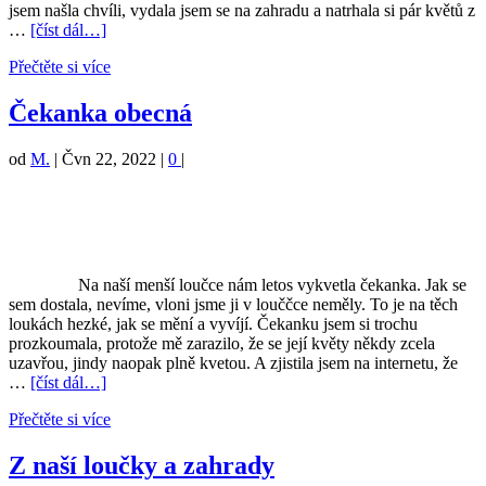
jsem našla chvíli, vydala jsem se na zahradu a natrhala si pár květů z
…
[číst dál…]
Přečtěte si více
Čekanka obecná
od
M.
|
Čvn 22, 2022
|
0
|
Na naší menší loučce nám letos vykvetla čekanka. Jak se
sem dostala, nevíme, vloni jsme ji v louččce neměly. To je na těch
loukách hezké, jak se mění a vyvíjí. Čekanku jsem si trochu
prozkoumala, protože mě zarazilo, že se její květy někdy zcela
uzavřou, jindy naopak plně kvetou. A zjistila jsem na internetu, že
…
[číst dál…]
Přečtěte si více
Z naší loučky a zahrady