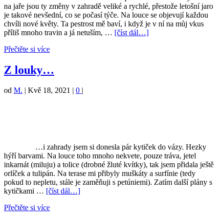
na jaře jsou ty změny v zahradě veliké a rychlé, přestože letošní jaro
je takové nevšední, co se počasí týče. Na louce se objevují každou
chvíli nové květy. Ta pestrost mě baví, i když je v ní na můj vkus
příliš mnoho travin a já netuším, …
[číst dál…]
Přečtěte si více
Z louky…
od
M.
|
Kvě 18, 2021
|
0
|
…i zahrady jsem si donesla pár kytiček do vázy. Hezky
hýří barvami. Na louce toho mnoho nekvete, pouze tráva, jetel
inkarnát (miluju) a tolice (drobné žluté kvítky), tak jsem přidala ještě
orlíček a tulipán. Na terase mi přibyly muškáty a surfínie (tedy
pokud to nepletu, stále je zaměňuji s petúniemi). Zatím další plány s
kytičkami …
[číst dál…]
Přečtěte si více