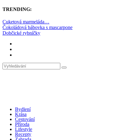
TRENDING:
Cuketová marmeláda…
Čokoládová bábovka s mascarpone
Dobčické rybníčky
Bydlení
Krása
Cestování
Příroda
Lifestyle
Recepty
Zahrada