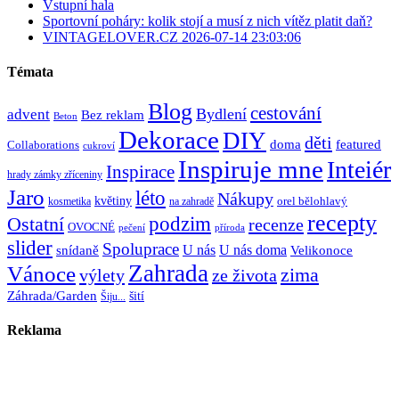
Vstupní hala
Sportovní poháry: kolik stojí a musí z nich vítěz platit daň?
VINTAGELOVER.CZ 2026-07-14 23:03:06
Témata
Blog
cestování
Bydlení
advent
Bez reklam
Beton
Dekorace
DIY
děti
doma
featured
Collaborations
cukroví
Inspiruje mne
Inteiér
Inspirace
hrady zámky zříceniny
Jaro
léto
Nákupy
květiny
orel bělohlavý
kosmetika
na zahradě
recepty
Ostatní
podzim
recenze
OVOCNÉ
pečení
příroda
slider
Spoluprace
U nás
U nás doma
snídaně
Velikonoce
Zahrada
Vánoce
zima
výlety
ze života
Záhrada/Garden
šití
Šiju...
Reklama