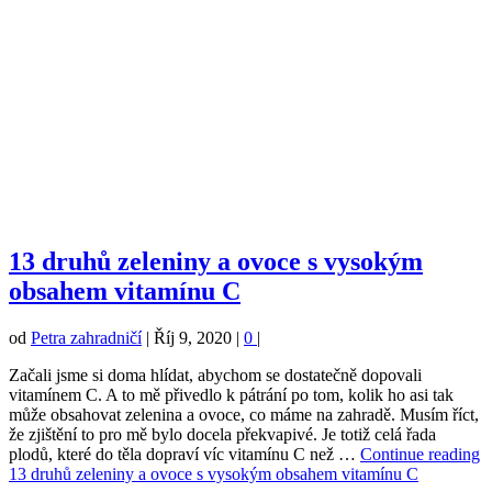
13 druhů zeleniny a ovoce s vysokým
obsahem vitamínu C
od
Petra zahradničí
|
Říj 9, 2020
|
0
|
Začali jsme si doma hlídat, abychom se dostatečně dopovali
vitamínem C. A to mě přivedlo k pátrání po tom, kolik ho asi tak
může obsahovat zelenina a ovoce, co máme na zahradě. Musím říct,
že zjištění to pro mě bylo docela překvapivé. Je totiž celá řada
plodů, které do těla dopraví víc vitamínu C než …
Continue reading
13 druhů zeleniny a ovoce s vysokým obsahem vitamínu C