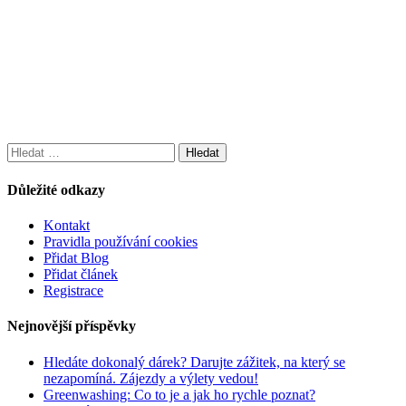
Vyhledávání
Důležité odkazy
Kontakt
Pravidla používání cookies
Přidat Blog
Přidat článek
Registrace
Nejnovější příspěvky
Hledáte dokonalý dárek? Darujte zážitek, na který se
nezapomíná. Zájezdy a výlety vedou!
Greenwashing: Co to je a jak ho rychle poznat?