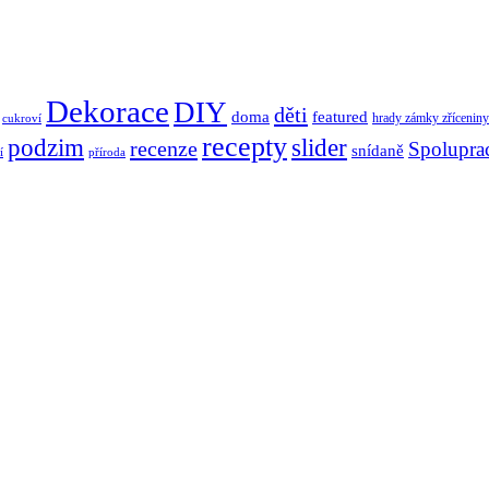
Dekorace
DIY
děti
doma
featured
hrady zámky zříceniny
cukroví
recepty
podzim
slider
recenze
Spolupra
snídaně
í
příroda