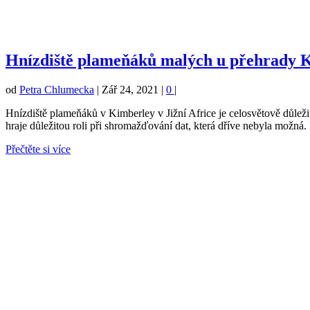
Hnízdiště plameňáků malých u přehrady Ka
od
Petra Chlumecka
|
Zář 24, 2021
|
0
|
Hnízdiště plameňáků v Kimberley v Jižní Africe je celosvětově důležit
hraje důležitou roli při shromažďování dat, která dříve nebyla možn
Přečtěte si více