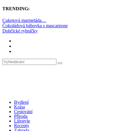
TRENDING:
Cuketová marmeláda…
Čokoládová bábovka s mascarpone
Dobčické rybníčky
Bydlení
Krása
Cestování
Příroda
Lifestyle
Recepty
Zahrada