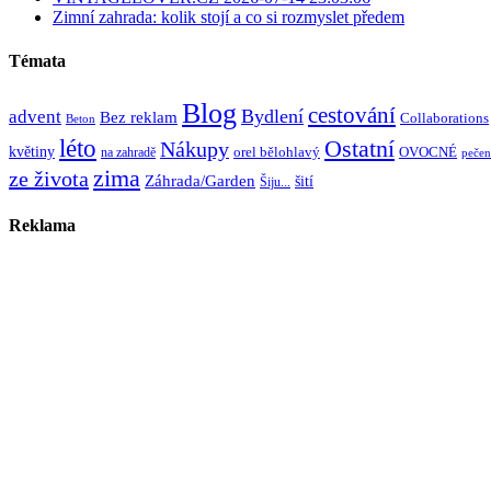
Zimní zahrada: kolik stojí a co si rozmyslet předem
Témata
Blog
cestování
Bydlení
advent
Bez reklam
Collaborations
Beton
léto
Ostatní
Nákupy
květiny
orel bělohlavý
OVOCNÉ
na zahradě
pečen
zima
ze života
Záhrada/Garden
šití
Šiju...
Reklama