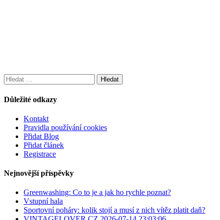
Vyhledávání
Důležité odkazy
Kontakt
Pravidla používání cookies
Přidat Blog
Přidat článek
Registrace
Nejnovější příspěvky
Greenwashing: Co to je a jak ho rychle poznat?
Vstupní hala
Sportovní poháry: kolik stojí a musí z nich vítěz platit daň?
VINTAGELOVER.CZ 2026-07-14 23:03:06