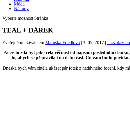
Móda
Nákupy
Vyberte možnost Stránka
TEAL + DÁREK
Zveřejněno uživatelem
Maruška Friedlová
|
3. 05. 2017
|
_nezařazeno
Ač se to zdá být jako celá věčnost od napsání posledního člán
to, abych se připravila i na ústní část. Co vám budu povídat
Dneska bych vám chtěla ukázat pár fotek z nedávného focení, kdy mě 