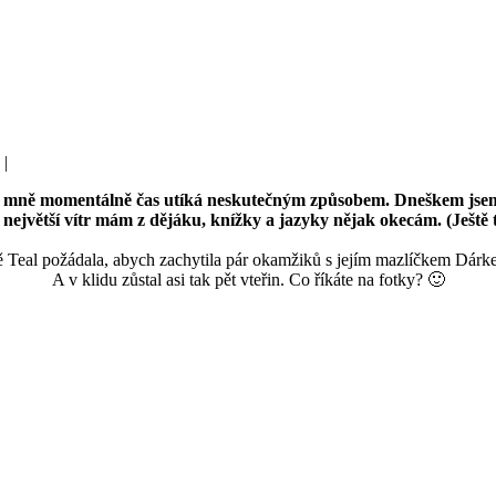
|
ku, mně momentálně čas utíká neskutečným způsobem. Dneškem jsem
, největší vítr mám z dějáku, knížky a jazyky nějak okecám. (Ješt
Teal požádala, abych zachytila pár okamžiků s jejím mazlíčkem Dárkem
A v klidu zůstal asi tak pět vteřin. Co říkáte na fotky? 🙂