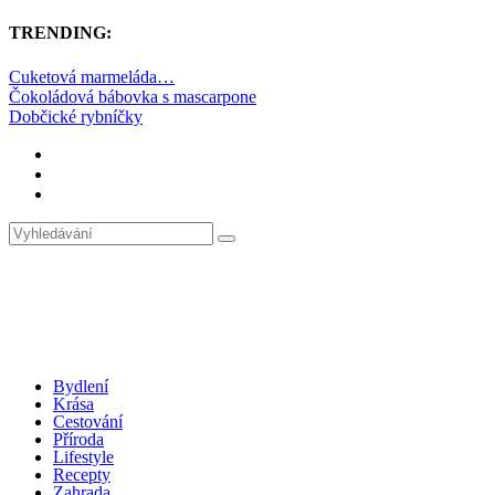
TRENDING:
Cuketová marmeláda…
Čokoládová bábovka s mascarpone
Dobčické rybníčky
Bydlení
Krása
Cestování
Příroda
Lifestyle
Recepty
Zahrada