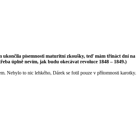
 ukončila písemnosti maturitní zkoušky, teď mám třináct dní na
ě třeba úplně nevím, jak budu okecávat revoluce 1848 – 1849.)
. Nebylo to nic lehkého, Dárek se fotil pouze v přítomnosti karotky.