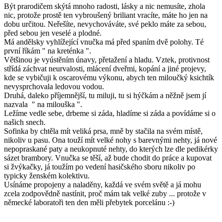
Být prarodičem skýtá mnoho radosti, lásky a nic nemusíte, zhola
nic, protože prostě ten vybroušený briliant vracíte, máte ho jen na
dobu určitou. Neřešíte, nevychováváte, své peklo máte za sebou,
před sebou jen veselé a plodné.
Má andělsky vyhlížející vnučka má před spaním dvě polohy. Té
první říkám " na kreténka ".
Většinou je vyústěním únavy, přetažení a hladu. Vztek, protivnost
střídá záchvat neurvalosti, mlácení dveřmi, kopání a jiné projevy,
kde se vybičuji k oscarovému výkonu, abych ten miloučký ksichtík
nevysprchovala ledovou vodou.
Druhá, daleko příjemnější, tu miluji, tu si hýčkám a něžně jsem jí
nazvala " na milouška ".
Ležíme vedle sebe, drbeme si záda, hladíme si záda a povídáme si o
našich snech.
Sofinka by chtěla mít veliká prsa, mně by stačila na svém místě,
nikoliv u pasu. Ona touží mít velké nohy s barevnými nehty, já nové
nepopraskané paty a neukopnuté nehty, do kterých lze dle pedikérky
sázet brambory. Vnučka se těší, až bude chodit do práce a kupovat
si žvýkačky, já toužím po vedení hasičského sboru nikoliv po
typicky ženském kolektivu.
Usínáme propojeny a naladěny, každá ve svém světě a já mohu
zcela zodpovědně nastínit, proč mám tak velké zuby ... protože v
německé laboratoři ten den měli přebytek porcelánu :-)