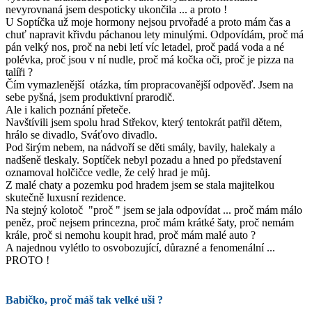
nevyrovnaná jsem despoticky ukončila ... a proto !
U Soptíčka už moje hormony nejsou prvořadé a proto mám čas a
chuť napravit křivdu páchanou lety minulými. Odpovídám, proč má
pán velký nos, proč na nebi letí víc letadel, proč padá voda a né
polévka, proč jsou v ní nudle, proč má kočka oči, proč je pizza na
talíři ?
Čím vymazlenější otázka, tím propracovanější odpověď. Jsem na
sebe pyšná, jsem produktivní prarodič.
Ale i kalich poznání přeteče.
Navštívili jsem spolu hrad Střekov, který tentokrát patřil dětem,
hrálo se divadlo, Sváťovo divadlo.
Pod širým nebem, na nádvoří se děti smály, bavily, halekaly a
nadšeně tleskaly. Soptíček nebyl pozadu a hned po představení
oznamoval holčičce vedle, že celý hrad je můj.
Z malé chaty a pozemku pod hradem jsem se stala majitelkou
skutečně luxusní rezidence.
Na stejný kolotoč "proč " jsem se jala odpovídat ... proč mám málo
peněz, proč nejsem princezna, proč mám krátké šaty, proč nemám
krále, proč si nemohu koupit hrad, proč mám malé auto ?
A najednou vylétlo to osvobozující, důrazné a fenomenální ...
PROTO !
Babičko, proč máš tak velké uši ?