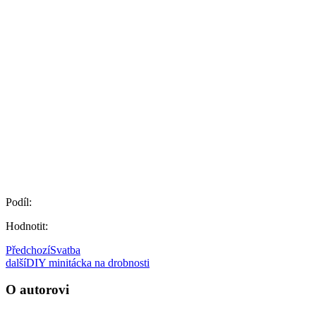
Podíl:
Hodnotit:
Předchozí
Svatba
další
DIY minitácka na drobnosti
O autorovi