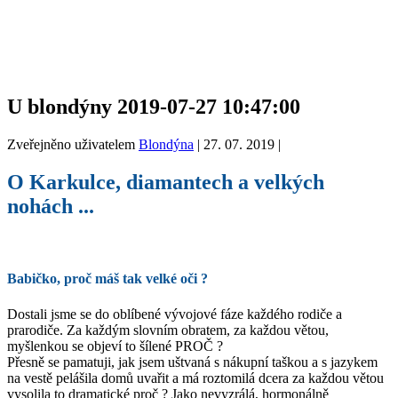
U blondýny 2019-07-27 10:47:00
Zveřejněno uživatelem
Blondýna
|
27. 07. 2019
|
O Karkulce, diamantech a velkých
nohách ...
Babičko, proč máš tak velké oči ?
Dostali jsme se do oblíbené vývojové fáze každého rodiče a
prarodiče. Za každým slovním obratem, za každou větou,
myšlenkou se objeví to šílené PROČ ?
Přesně se pamatuji, jak jsem uštvaná s nákupní taškou a s jazykem
na vestě pelášila domů uvařit a má roztomilá dcera za každou větou
vysolila to dramatické proč ? Jako nevyzrálá, hormonálně