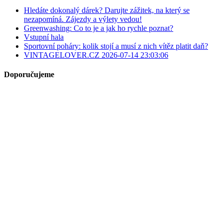
Hledáte dokonalý dárek? Darujte zážitek, na který se
nezapomíná. Zájezdy a výlety vedou!
Greenwashing: Co to je a jak ho rychle poznat?
Vstupní hala
Sportovní poháry: kolik stojí a musí z nich vítěz platit daň?
VINTAGELOVER.CZ 2026-07-14 23:03:06
Doporučujeme