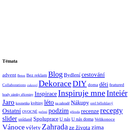
Témata
Blog
cestování
Bydlení
advent
Bez reklam
Beton
Dekorace
DIY
děti
doma
featured
Collaborations
cukroví
Inspiruje mne
Inteiér
Inspirace
hrady zámky zříceniny
Jaro
léto
Nákupy
květiny
orel bělohlavý
kosmetika
na zahradě
recepty
Ostatní
podzim
recenze
OVOCNÉ
pečení
příroda
slider
Spoluprace
U nás
U nás doma
snídaně
Velikonoce
Zahrada
Vánoce
zima
výlety
ze života