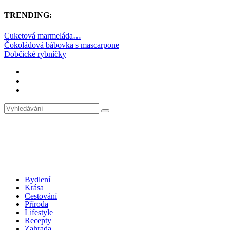
TRENDING:
Cuketová marmeláda…
Čokoládová bábovka s mascarpone
Dobčické rybníčky
Bydlení
Krása
Cestování
Příroda
Lifestyle
Recepty
Zahrada