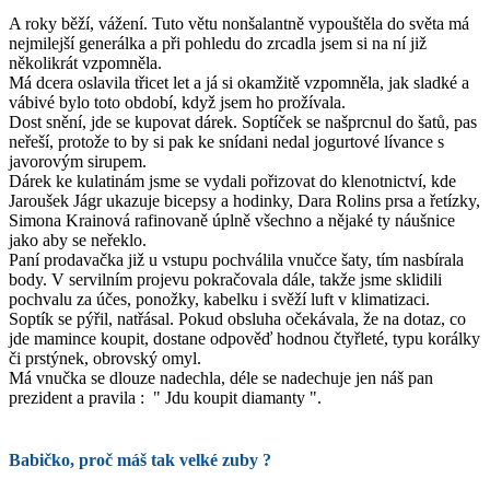
A roky běží, vážení. Tuto větu nonšalantně vypouštěla do světa má
nejmilejší generálka a při pohledu do zrcadla jsem si na ní již
několikrát vzpomněla.
Má dcera oslavila třicet let a já si okamžitě vzpomněla, jak sladké a
vábivé bylo toto období, když jsem ho prožívala.
Dost snění, jde se kupovat dárek. Soptíček se našprcnul do šatů, pas
neřeší, protože to by si pak ke snídani nedal jogurtové lívance s
javorovým sirupem.
Dárek ke kulatinám jsme se vydali pořizovat do klenotnictví, kde
Jaroušek Jágr ukazuje bicepsy a hodinky, Dara Rolins prsa a řetízky,
Simona Krainová rafinovaně úplně všechno a nějaké ty náušnice
jako aby se neřeklo.
Paní prodavačka již u vstupu pochválila vnučce šaty, tím nasbírala
body. V servilním projevu pokračovala dále, takže jsme sklidili
pochvalu za účes, ponožky, kabelku i svěží luft v klimatizaci.
Soptík se pýřil, natřásal. Pokud obsluha očekávala, že na dotaz, co
jde mamince koupit, dostane odpověď hodnou čtyřleté, typu korálky
či prstýnek, obrovský omyl.
Má vnučka se dlouze nadechla, déle se nadechuje jen náš pan
prezident a pravila : " Jdu koupit diamanty ".
Babičko, proč máš tak velké zuby ?