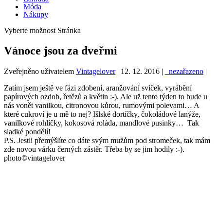
Móda
Nákupy
Vyberte možnost Stránka
Vánoce jsou za dveřmi
Zveřejněno uživatelem
Vintagelover
|
12. 12. 2016
|
_nezařazeno
|
Zatím jsem ještě ve fázi zdobení, aranžování svíček, vyrábění
papírových ozdob, řetězů a květin :-). Ale už tento týden to bude u
nás vonět vanilkou, citronovou kůrou, rumovými polevami… A
které cukroví je u mě to nej? Išlské dortíčky, čokoládové lanýže,
vanilkové rohlíčky, kokosová roláda, mandlové pusinky… Tak
sladké pondělí!
P.S. Jestli přemýšlíte co dáte svým mužům pod stromeček, tak mám
zde novou várku černých zástěr. Třeba by se jim hodily :-).
photo©vintagelover