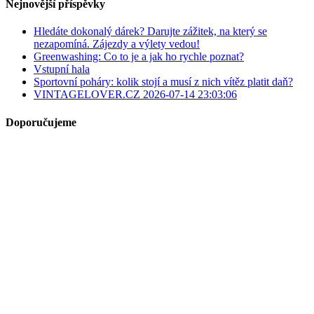
Nejnovější příspěvky
Hledáte dokonalý dárek? Darujte zážitek, na který se
nezapomíná. Zájezdy a výlety vedou!
Greenwashing: Co to je a jak ho rychle poznat?
Vstupní hala
Sportovní poháry: kolik stojí a musí z nich vítěz platit daň?
VINTAGELOVER.CZ 2026-07-14 23:03:06
Doporučujeme