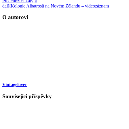
Předchozí
Eukalypt
další
Kolonie Albatrosů na Novém Zélandu – videozáznam
O autorovi
Vintagelover
Související příspěvky