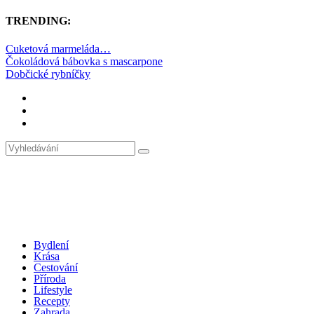
TRENDING:
Cuketová marmeláda…
Čokoládová bábovka s mascarpone
Dobčické rybníčky
Bydlení
Krása
Cestování
Příroda
Lifestyle
Recepty
Zahrada