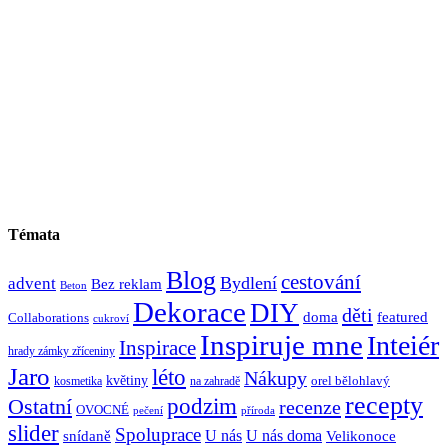
Témata
Blog
cestování
Bydlení
advent
Bez reklam
Beton
Dekorace
DIY
děti
doma
featured
Collaborations
cukroví
Inspiruje mne
Inteiér
Inspirace
hrady zámky zříceniny
Jaro
léto
Nákupy
květiny
orel bělohlavý
kosmetika
na zahradě
recepty
Ostatní
podzim
recenze
OVOCNÉ
pečení
příroda
slider
Spoluprace
U nás
U nás doma
snídaně
Velikonoce