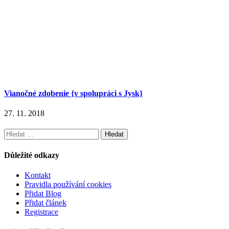
Vianočné zdobenie {v spolupráci s Jysk}
27. 11. 2018
Vyhledávání
Důležité odkazy
Kontakt
Pravidla používání cookies
Přidat Blog
Přidat článek
Registrace