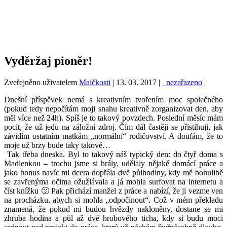
Vyděržaj pioněr!
Zveřejněno uživatelem
Maičkosti
|
13. 03. 2017
|
_nezařazeno
|
Dnešní příspěvek nemá s kreativním tvořením moc společného
(pokud tedy nepočítám moji snahu kreativně zorganizovat den, aby
měl více než 24h). Spíš je to takový povzdech. Poslední měsíc mám
pocit, že už jedu na záložní zdroj. Čím dál častěji se přistihuji, jak
závidím ostatním matkám „normální“ rodičovství. A doufám, že to
moje už brzy bude taky takové…
Tak třeba dneska. Byl to takový náš typický den: do čtyř doma s
Madlenkou – trochu jsme si hrály, udělaly nějaké domácí práce a
jako bonus navíc mi dcera dopřála dvě půlhodiny, kdy mě bohulibě
se zavřenýma očima ožužlávala a já mohla surfovat na internetu a
číst knížku 🙂 Pak přichází manžel z práce a nabízí, že ji vezme ven
na procházku, abych si mohla „odpočinout“. Což v mém překladu
znamená, že pokud mi budou hvězdy nakloněny, dostane se mi
zhruba hodina a půl až dvě hrobového ticha, kdy si budu moci