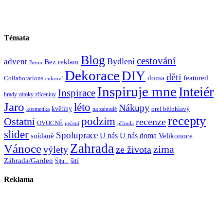
Témata
Blog
cestování
Bydlení
advent
Bez reklam
Beton
Dekorace
DIY
děti
doma
featured
Collaborations
cukroví
Inspiruje mne
Inteiér
Inspirace
hrady zámky zříceniny
Jaro
léto
Nákupy
květiny
orel bělohlavý
kosmetika
na zahradě
recepty
Ostatní
podzim
recenze
OVOCNÉ
pečení
příroda
slider
Spoluprace
U nás
U nás doma
snídaně
Velikonoce
Zahrada
Vánoce
zima
výlety
ze života
Záhrada/Garden
šití
Šiju...
Reklama