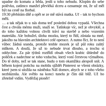
upadne do komatu a běda, jestli u toho nebudu. Klopím do sebe
polévku, zatímco manžel převléká dceru a oznamuje mi, že už měl
být na cestě na florbal.
19:30 přebírám dítě a opět se ze mě stává matka. Uf – tak to bychom
měli.
… a tak nějak to u nás doma teď poslední dobou vypadá. Všechna
čest a chvála mému muži, snaží se. Tatínkuje víc, než je obvyklé, a
do toho každou volnou chvíli tráví na stavbě a nebo vozením
materiálu. Ale bohužel, úloha mozku, který to řídí, zůstala na mně,
jakožto na hlavním architektovi celé operace. A nutno říct, že to není
vůbec žádná sranda, protože tenhle mozek je už půl roku zalitý
mlíkem. A doufá, že už to nebude trvat dlouho, a trochu si
oddychne. Za pár týdnů roztřídí obsah všech krabic úhledně do
poliček a nadechne se toho vzduchu, který voní čerstvou výmalbou.
Do té doby, než se tak stane, budu o tom okamžiku alespoň snít. A
během kojení potichu na mobilu sjíždět Pinterest se všemi obrázky,
které jsem si uložila na nástěnku Náš domov, abych se z toho všeho
nezbláznila. Ale světlo na konci tunelu je čím dál blíž. Už ho
zřetelně vidím. Vyděržaj pioněr!