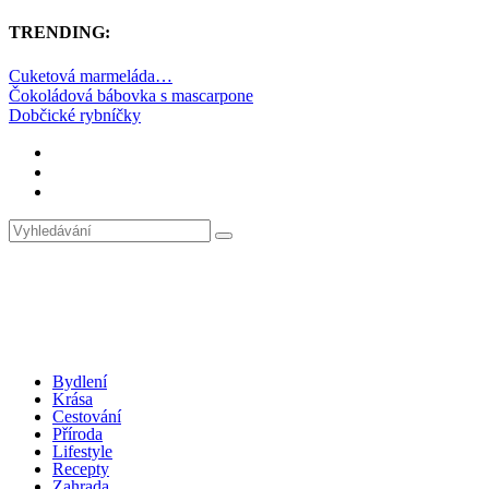
TRENDING:
Cuketová marmeláda…
Čokoládová bábovka s mascarpone
Dobčické rybníčky
Bydlení
Krása
Cestování
Příroda
Lifestyle
Recepty
Zahrada