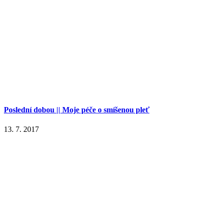
Poslední dobou || Moje péče o smíšenou pleť
13. 7. 2017