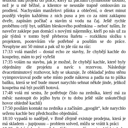
sednout nad projekt do práce, který už páchám čtyřnásobně dlouho,
než je u mě běžné, a klientce se neustále trapně omlouvám za
prodlení. Nachystám manželovi plínku a oblečení, o deset minut
později vlepím každému z nich pusu a jen co za nimi zaklapnu
dveře, zapínám počítač a stavím si vodu na čaj. Ještě rychle
proběhnu celý byt, udělám bleskového potěmkina – neboť tuším, že
navečer zaklepe pan domácí s novými nájemníky, kteří po nás už za
pár týdnů v tomto bytě přeberou štafetu – rozkliknu složku s
projektem, pootevírám vše potřebné a pouštím se do práce.
Neuplyne ani 50 minut a pak už to jde ráz na ráz:
17:33 volá manžel – dostal echo ze stavby, že chybějí kachle do
koupelny, mám to prý vyřešit
17:35 volám na stavbu, jak je možné, že chybějí kachle, které byly
objednány dle projektu a navíc s rezervou. Následuje
dvacetiminutový rozhovor, kdy se ukazuje, že obkladač jednu stěnu
vyimprovizoval podle sebe místo podle nákresu a padla na to půlka
balíku, která se teď bude muset narychlo sehnat někde jinde, jelikož
koupelna má být pozítří hotová.
17:48 volá mi sestra, že potřebuje číslo na zedníka, který má za
měsíc nastoupit do jejího bytu (v tu dobu ještě stále uskutečňuji
hovor ohledně kachlí)
17:50 posílám kontakt na zedníka a začínám „googlit“, kde narychlo
seženu kachle bez předchozího objednání.
18:10 vypadá to nadějně, v Brně zřejmě existuje prodejna, která je
má skladem – jupijouuu – problem solved, můžu se vrátit k práci