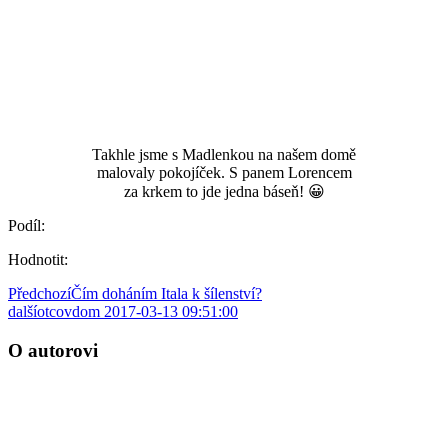
Takhle jsme s Madlenkou na našem domě
malovaly pokojíček. S panem Lorencem
za krkem to jde jedna báseň! 😀
Podíl:
Hodnotit:
Předchozí
Čím doháním Itala k šílenství?
další
otcovdom 2017-03-13 09:51:00
O autorovi