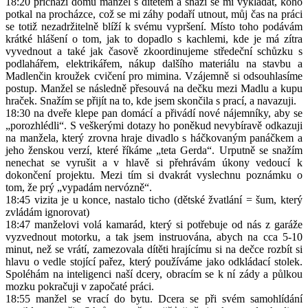
18:20 přichází domů manžel s dítětem a snaží se mi vykládat, koho
potkal na procházce, což se mi záhy podaří utnout, můj čas na práci
se totiž nezadržitelně blíží k svému vypršení. Místo toho podávám
krátké hlášení o tom, jak to dopadlo s kachlemi, kde je má zítra
vyvednout a také jak časově zkoordinujeme středeční schůzku s
podlahářem, elektrikářem, nákup dalšího materiálu na stavbu a
Madlenčin kroužek cvičení pro mimina. Vzájemně si odsouhlasíme
postup. Manžel se následně přesouvá na dečku mezi Madlu a kupu
hraček. Snažím se přijít na to, kde jsem skončila s prací, a navazuji.
18:30 na dveře klepe pan domácí a přivádí nové nájemníky, aby se
„porozhlédli“. S veškerými dotazy ho poněkud nevybíravě odkazuji
na manžela, který zrovna hraje divadlo s háčkovaným panáčkem a
jeho ženskou verzí, které říkáme „teta Gerda“. Urputně se snažím
nenechat se vyrušit a v hlavě si přehrávám úkony vedoucí k
dokončení projektu. Mezi tím si dvakrát vyslechnu poznámku o
tom, že prý „vypadám nervózně“.
18:45 vizita je u konce, nastalo ticho (dětské žvatlání = šum, který
zvládám ignorovat)
18:47 manželovi volá kamarád, který si potřebuje od nás z garáže
vyzvednout motorku, a tak jsem instruována, abych na cca 5-10
minut, než se vrátí, zamezovala dítěti hrajícímu si na dečce rozbít si
hlavu o vedle stojící pařez, který používáme jako odkládací stolek.
Spoléhám na inteligenci naší dcery, obracím se k ní zády a půlkou
mozku pokračuji v započaté práci.
18:55 manžel se vrací do bytu. Dcera se při svém samohlídání