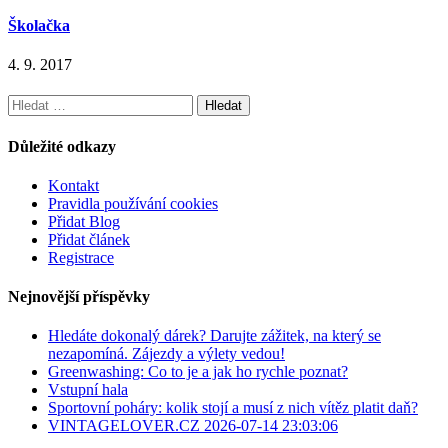
Školačka
4. 9. 2017
Vyhledávání
Důležité odkazy
Kontakt
Pravidla používání cookies
Přidat Blog
Přidat článek
Registrace
Nejnovější příspěvky
Hledáte dokonalý dárek? Darujte zážitek, na který se
nezapomíná. Zájezdy a výlety vedou!
Greenwashing: Co to je a jak ho rychle poznat?
Vstupní hala
Sportovní poháry: kolik stojí a musí z nich vítěz platit daň?
VINTAGELOVER.CZ 2026-07-14 23:03:06