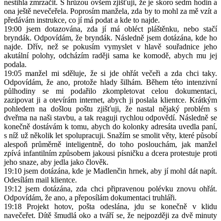
nestihla zmrzačit. S hrůzou ovšem zjišťuji, že je skoro sedm hodin a
ona ještě nevečeřela. Poprosím manžela, zda by to mohl za mě vzít a
předávám instrukce, co jí má podat a kde to najde.
19:00 jsem dotazována, zda jí má obléct pláštěnku, nebo stačí
bryndák. Odpovídám, že bryndák. Následně jsem dotázána, kde ho
najde. Dřív, než se pokusím vymyslet v hlavě souřadnice jeho
akutální polohy, odcházím raději sama ke komodě, abych mu jej
podala.
19:05 manžel mi sděluje, že si jde ohřát večeři a zda chci taky.
Odpovídám, že ano, protože hlady šilhám. Během této intenzivní
půlhodiny se mi podařilo zkompletovat celou dokumentaci,
zazipovat ji a otevírám internet, abych ji poslala klientce. Krátkým
pohledem na došlou poštu zjišťuji, že nastal nějaký problém s
dveřma na naši stavbu, a tak reaguji rychlou odpovědí. Následně se
konečně dostávám k tomu, abych do kolonky adresáta uvedla paní,
s níž už několik let spolupracuji. Snažím se smolit věty, které působí
alespoň průměrně inteligentně, do toho poslouchám, jak manžel
zpívá infantilním způsobem jakousi písničku a dcera protestuje proti
jeho snaze, aby jedla jako člověk.
19:10 jsem dotázána, kde je Madlenčin hrnek, aby jí mohl dát napít.
Odesílám mail klientce.
19:12 jsem dotázána, zda chci připravenou polévku znovu ohřát.
Odpovídám, že ano, a přeposílám dokumentaci truhláři.
19:18 Projekt hotov, pošta odeslána, jdu se konečně v klidu
navečeřet. Dítě šmudlá oko a tváří se, že nejpozději za dvě minuty