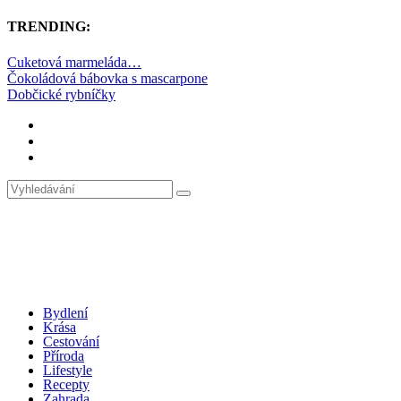
TRENDING:
Cuketová marmeláda…
Čokoládová bábovka s mascarpone
Dobčické rybníčky
Bydlení
Krása
Cestování
Příroda
Lifestyle
Recepty
Zahrada