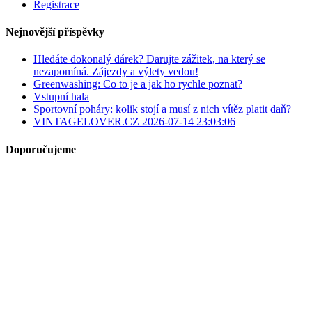
Registrace
Nejnovější příspěvky
Hledáte dokonalý dárek? Darujte zážitek, na který se
nezapomíná. Zájezdy a výlety vedou!
Greenwashing: Co to je a jak ho rychle poznat?
Vstupní hala
Sportovní poháry: kolik stojí a musí z nich vítěz platit daň?
VINTAGELOVER.CZ 2026-07-14 23:03:06
Doporučujeme