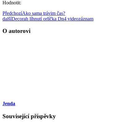
Hodnotit:
Předchozí
Ako sama trávim čas?
další
Decorah líhnutí orlíčka Dn4 videozáznam
O autorovi
Jenda
Související příspěvky