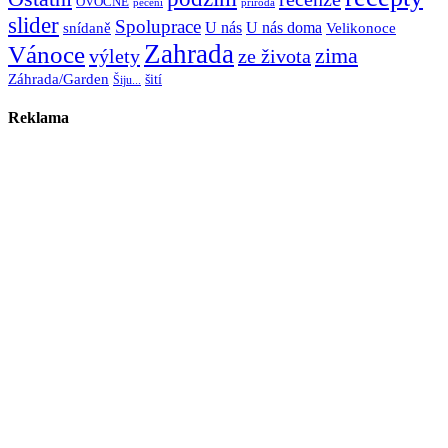
OVOCNÉ
pečení
příroda
slider
Spoluprace
U nás
U nás doma
snídaně
Velikonoce
Zahrada
Vánoce
zima
výlety
ze života
Záhrada/Garden
šití
Šiju...
Reklama