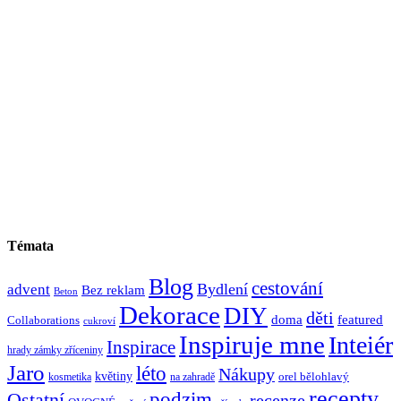
Témata
Blog
cestování
Bydlení
advent
Bez reklam
Beton
Dekorace
DIY
děti
doma
featured
Collaborations
cukroví
Inspiruje mne
Inteiér
Inspirace
hrady zámky zříceniny
Jaro
léto
Nákupy
květiny
orel bělohlavý
kosmetika
na zahradě
recepty
Ostatní
podzim
recenze