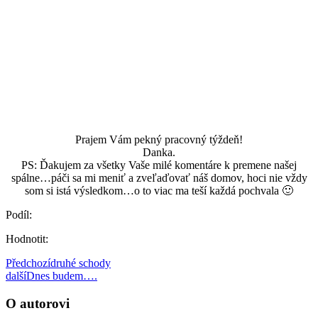
Prajem Vám pekný pracovný týždeň!
Danka.
PS: Ďakujem za všetky Vaše milé komentáre k premene našej
spálne…páči sa mi meniť a zveľaďovať náš domov, hoci nie vždy
som si istá výsledkom…o to viac ma teší každá pochvala 🙂
Podíl:
Hodnotit:
Předchozí
druhé schody
další
Dnes budem….
O autorovi