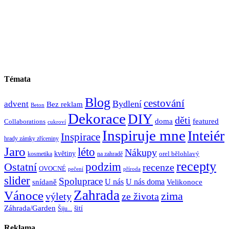
Témata
Blog
cestování
Bydlení
advent
Bez reklam
Beton
Dekorace
DIY
děti
doma
featured
Collaborations
cukroví
Inspiruje mne
Inteiér
Inspirace
hrady zámky zříceniny
Jaro
léto
Nákupy
květiny
orel bělohlavý
kosmetika
na zahradě
recepty
Ostatní
podzim
recenze
OVOCNÉ
pečení
příroda
slider
Spoluprace
U nás
U nás doma
snídaně
Velikonoce
Zahrada
Vánoce
zima
výlety
ze života
Záhrada/Garden
šití
Šiju...
Reklama