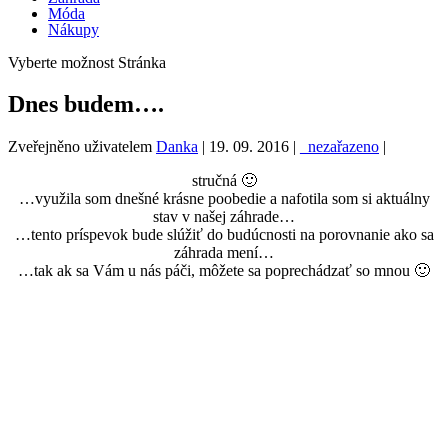
Móda
Nákupy
Vyberte možnost Stránka
Dnes budem….
Zveřejněno uživatelem
Danka
|
19. 09. 2016
|
_nezařazeno
|
stručná 🙂
…využila som dnešné krásne poobedie a nafotila som si aktuálny
stav v našej záhrade…
…tento príspevok bude slúžiť do budúcnosti na porovnanie ako sa
záhrada mení…
…tak ak sa Vám u nás páči, môžete sa poprechádzať so mnou 🙂