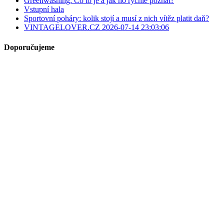
Greenwashing: Co to je a jak ho rychle poznat?
Vstupní hala
Sportovní poháry: kolik stojí a musí z nich vítěz platit daň?
VINTAGELOVER.CZ 2026-07-14 23:03:06
Doporučujeme