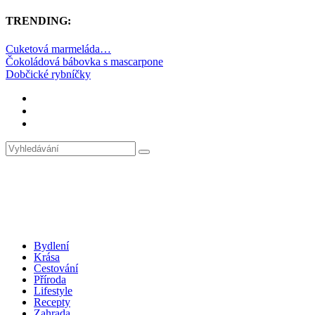
TRENDING:
Cuketová marmeláda…
Čokoládová bábovka s mascarpone
Dobčické rybníčky
Bydlení
Krása
Cestování
Příroda
Lifestyle
Recepty
Zahrada