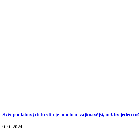
Svět podlahových krytin je mnohem zajímavější, než by jeden tuš
9. 9. 2024