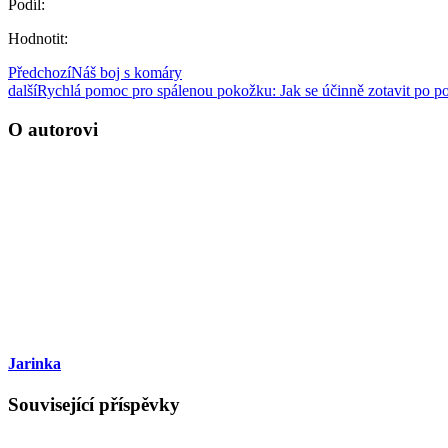
Podíl:
Hodnotit:
Předchozí
Náš boj s komáry
další
Rychlá pomoc pro spálenou pokožku: Jak se účinně zotavit po po
O autorovi
Jarinka
Související příspěvky