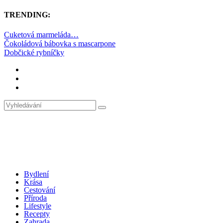
TRENDING:
Cuketová marmeláda…
Čokoládová bábovka s mascarpone
Dobčické rybníčky
Bydlení
Krása
Cestování
Příroda
Lifestyle
Recepty
Zahrada