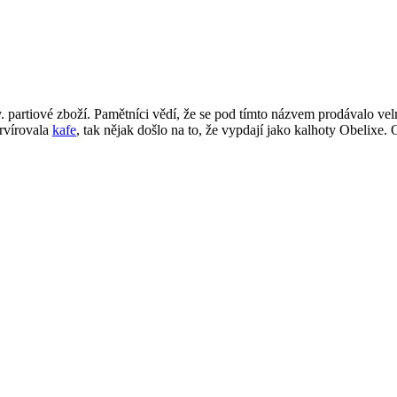
partiové zboží. Pamětníci vědí, že se pod tímto názvem prodávalo velmi
ervírovala
kafe
, tak nějak došlo na to, že vypdají jako kalhoty Obelixe.