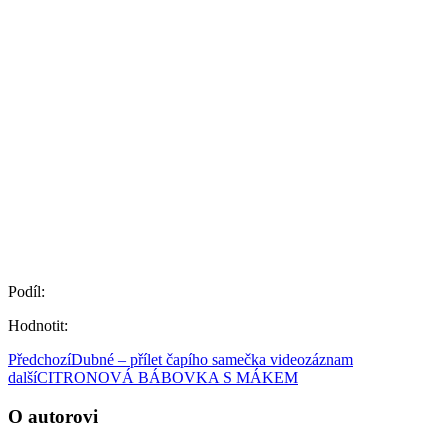
Podíl:
Hodnotit:
Předchozí
Dubné – přílet čapího samečka videozáznam
další
CITRONOVÁ BÁBOVKA S MÁKEM
O autorovi