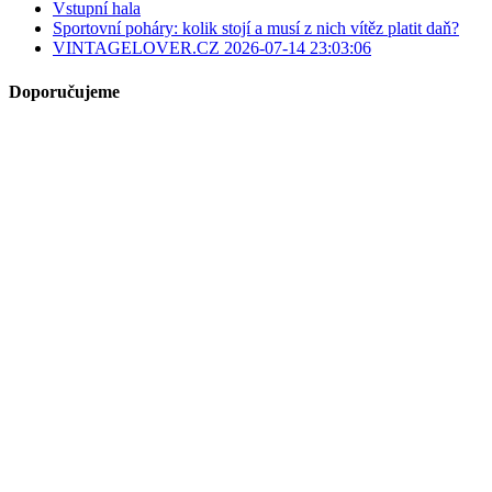
Vstupní hala
Sportovní poháry: kolik stojí a musí z nich vítěz platit daň?
VINTAGELOVER.CZ 2026-07-14 23:03:06
Doporučujeme