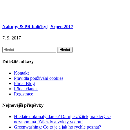
Nákupy & PR balíčky || Srpen 2017
7. 9. 2017
Vyhledávání
Důležité odkazy
Kontakt
Pravidla používání cookies
Přidat Blog
Přidat článek
Registrace
Nejnovější příspěvky
Hledáte dokonalý dárek? Darujte zážitek, na který se
nezapomíná. Zájezdy a výlety vedou!
Greenwashing: Co to je a jak ho rychle poznat?