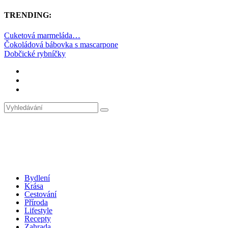
TRENDING:
Cuketová marmeláda…
Čokoládová bábovka s mascarpone
Dobčické rybníčky
Bydlení
Krása
Cestování
Příroda
Lifestyle
Recepty
Zahrada