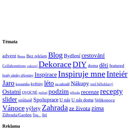
Témata
Blog
cestování
Bydlení
advent
Bez reklam
Beton
Dekorace
DIY
děti
doma
featured
Collaborations
cukroví
Inspiruje mne
Inteiér
Inspirace
hrady zámky zříceniny
Jaro
léto
Nákupy
květiny
orel bělohlavý
kosmetika
na zahradě
recepty
Ostatní
podzim
recenze
OVOCNÉ
pečení
příroda
slider
Spoluprace
U nás
U nás doma
snídaně
Velikonoce
Zahrada
Vánoce
zima
výlety
ze života
Záhrada/Garden
šití
Šiju...
Reklama