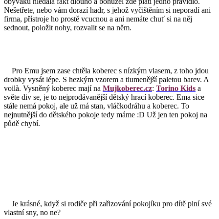
obýváku hledala fakt dlouho a bohužel zde platí jedno pravidlo.
Nešetřete, nebo vám dorazí hadr, s jehož vyčištěním si neporadí ani
firma, přístroje ho prostě vcucnou a ani nemáte chuť si na něj
sednout, položit nohy, rozvalit se na něm.
Pro Emu jsem zase chtěla koberec s nízkým vlasem, z toho jdou
drobky vysát lépe. S hezkým vzorem a tlumenější paletou barev. A
voilà. Vysněný koberec mají na
Mujkoberec.cz
:
Torino Kids
a
světe div se, je to nejprodávanější dětský hrací koberec. Ema sice
stále nemá pokoj, ale už má stan, vláčkodráhu a koberec. To
nejnutnější do dětského pokoje tedy máme :D Už jen ten pokoj na
půdě chybí.
Je krásné, když si rodiče při zařizování pokojíku pro dítě plní své
vlastní sny, no ne?