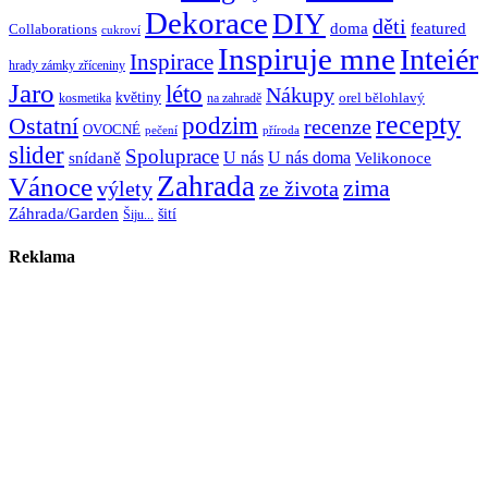
Dekorace
DIY
děti
doma
featured
Collaborations
cukroví
Inspiruje mne
Inteiér
Inspirace
hrady zámky zříceniny
Jaro
léto
Nákupy
květiny
orel bělohlavý
kosmetika
na zahradě
recepty
Ostatní
podzim
recenze
OVOCNÉ
pečení
příroda
slider
Spoluprace
U nás
U nás doma
snídaně
Velikonoce
Zahrada
Vánoce
zima
výlety
ze života
Záhrada/Garden
šití
Šiju...
Reklama