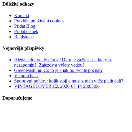
Důležité odkazy
Kontakt
Pravidla používání cookies
Přidat Blog
Přidat článek
Registrace
Nejnovější příspěvky
Hledáte dokonalý dárek? Darujte zážitek, na který se
nezapomíná. Zájezdy a výlety vedou!
Greenwashing: Co to je a jak ho rychle poznat?
Vstupní hala
Sportovní poháry: kolik stojí a musí z nich vítěz platit daň?
VINTAGELOVER.CZ 2026-07-14 23:03:06
Doporučujeme