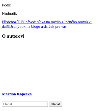
Podíl:
Hodnotit:
Předchozí
DIY návod: síťka na mýdlo z lněného provázku
další
Druhý rok na blogu a darček pre vás
O autorovi
Martina Kopecká
Vyhledávání