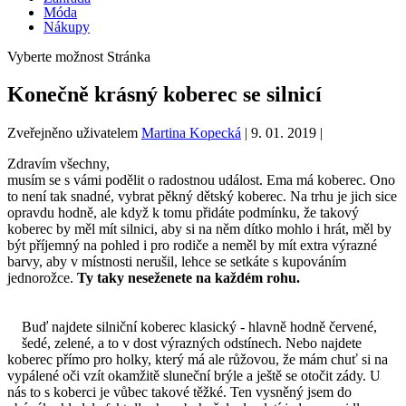
Móda
Nákupy
Vyberte možnost Stránka
Konečně krásný koberec se silnicí
Zveřejněno uživatelem
Martina Kopecká
|
9. 01. 2019
|
Zdravím všechny,
musím se s vámi podělit o radostnou událost. Ema má koberec. Ono
to není tak snadné, vybrat pěkný dětský koberec. Na trhu je jich sice
opravdu hodně, ale když k tomu přidáte podmínku, že takový
koberec by měl mít silnici, aby si na něm dítko mohlo i hrát, měl by
být příjemný na pohled i pro rodiče a neměl by mít extra výrazné
barvy, aby v místnosti nerušil, lehce se setkáte s kupováním
jednorožce.
Ty taky neseženete na každém rohu.
Buď najdete silniční koberec klasický - hlavně hodně červené,
šedé, zelené, a to v dost výrazných odstínech. Nebo najdete
koberec přímo pro holky, který má ale růžovou, že mám chuť si na
vypálené oči vzít okamžitě sluneční brýle a ještě se otočit zády. U
nás to s koberci je vůbec takové těžké. Ten vysněný jsem do