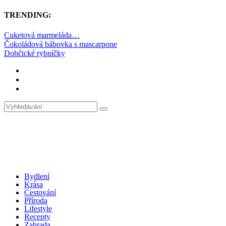
TRENDING:
Cuketová marmeláda…
Čokoládová bábovka s mascarpone
Dobčické rybníčky
Bydlení
Krása
Cestování
Příroda
Lifestyle
Recepty
Zahrada